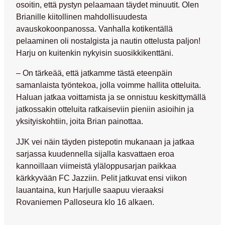
osoitin, että pystyn pelaamaan täydet minuutit. Olen
Brianille kiitollinen mahdollisuudesta
avauskokoonpanossa. Vanhalla kotikentällä
pelaaminen oli nostalgista ja nautin ottelusta paljon!
Harju on kuitenkin nykyisin suosikkikenttäni.
– On tärkeää, että jatkamme tästä eteenpäin
samanlaista työntekoa, jolla voimme hallita otteluita.
Haluan jatkaa voittamista ja se onnistuu keskittymällä
jatkossakin otteluita ratkaiseviin pieniin asioihin ja
yksityiskohtiin, joita Brian painottaa.
JJK vei näin täyden pistepotin mukanaan ja jatkaa
sarjassa kuudennella sijalla kasvattaen eroa
kannoillaan viimeistä yläloppusarjan paikkaa
kärkkyvään FC Jazziin. Pelit jatkuvat ensi viikon
lauantaina, kun Harjulle saapuu vieraaksi
Rovaniemen Palloseura klo 16 alkaen.