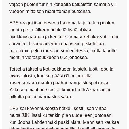
vajaan puolen tunnin kohdalla katkaisten samalla yli
vuoden mittaisen maalittoman putkensa.
EPS reagoi tilanteeseen hakemalla jo reilun puolen
tunnin pelin jälkeen penkiltä lisää uhkaa
hyökkäyspäähän ja kentälle kirmasi kettukasvatti
Topi
Järvinen
. Espoolaisryhmä pääsikin pikkuhiljaa
paremmin peliin mukaan sen edetessä, mutta tauolle
mentiin vierasjoukkueen 0-2-johdossa.
Toisella jaksolla kotijoukkueen taistelu tuotti lopulta
myös tulosta, kun se pääsi 61. minuutilla
kaventamaan maalin päähän rangaistuspotkusta.
Ykkösen maalipörssin kärkinimi
Laith Azhar
laittoi
pilkulta pallon varmasti sisään.
EPS sai kavennuksesta hetkellisesti lisää virtaa,
mutta JJK lisäsi kuitenkin pian uudelleen johtoaan,
kun
Joona Lahdenmäki
puski
Manu Mannisen
kaukaa
lähettämän vapaapotkun maaliin. Maali oli topparille