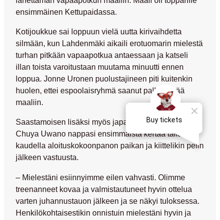
ensimmäinen Kettupaidassa.
Kotijoukkue sai loppuun vielä uutta kirivaihdetta
silmään, kun Lahdenmäki aikaili erotuomarin mielestä
turhan pitkään vapaapotkua antaessaan ja katseli
illan toista varoitustaan muutama minuutti ennen
loppua.
Jonne Uronen
puolustajineen piti kuitenkin
huolen, ettei espoolaisryhmä saanut palloa enää
maaliin.
Saastamoisen lisäksi myös japanilaispuolustaja
Chuya Uwano
nappasi ensimmäistä kertaa tällä
kaudella aloituskokoonpanon paikan ja kiittelikin pelin
jälkeen vastuusta.
– Mielestäni esiinnyimme eilen vahvasti. Olimme
treenanneet kovaa ja valmistautuneet hyvin ottelua
varten juhannustauon jälkeen ja se näkyi tuloksessa.
Henkilökohtaisestikin onnistuin mielestäni hyvin ja