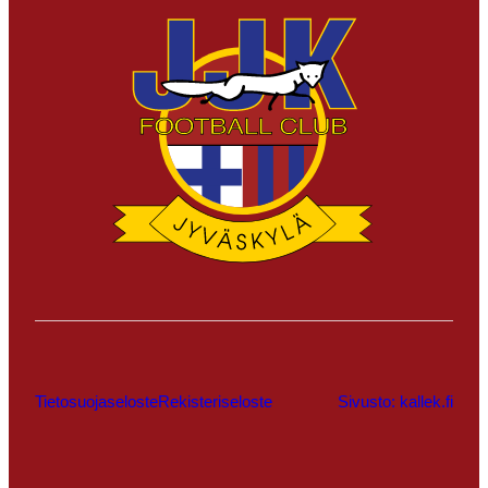
Tietosuojaseloste
Rekisteriseloste
Sivusto: kallek.fi