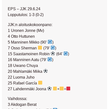
EPS – JJK 29.6.24
Lopputulos: 1-3 (0-2)
JJK:n aloituskokoonpano:
1 Uronen Jonne (Mv)
4 Otto Huttunen
5 Manninen Mikko (90′
)
7 Osso Sherman
(79′
)
15 Saastamoinen Robin
(64′
)
16 Manninen Aatu (79′
)
18 Uwano Chuya
20 Mahlamäki Miika
22 Luoma Juho
25 Rafael García
27 Lahdenmäki Joona
+
=
Vaihdossa:
3 Akdogan Berat