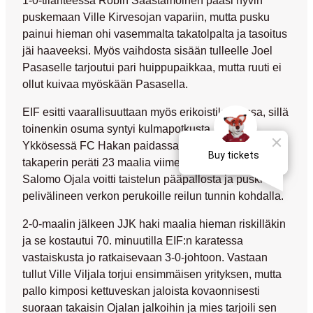
puskemaan
Ville Kirvesojan
vapariin, mutta pusku
painui hieman ohi vasemmalta takatolpalta ja tasoitus
jäi haaveeksi. Myös vaihdosta sisään tulleelle
Joel
Pasaselle
tarjoutui pari huippupaikkaa, mutta ruuti ei
ollut kuivaa myöskään Pasasella.
EIF esitti vaarallisuuttaan myös erikoistilanteissa, sillä
toinenkin osuma syntyi kulmapotkusta, kun
Ykkösessä FC Hakan paidassa muutama kausi
takaperin peräti 23 maalia viimeistellyt maalikuningas
Salomo Ojala
voitti taistelun pääpallosta ja puski
pelivälineen verkon perukoille reilun tunnin kohdalla.
2-0-maalin jälkeen JJK haki maalia hieman riskilläkin
ja se kostautui 70. minuutilla EIF:n karatessa
vastaiskusta jo ratkaisevaan 3-0-johtoon. Vastaan
tullut
Ville Viljala
torjui ensimmäisen yrityksen, mutta
pallo kimposi kettuveskan jaloista kovaonnisesti
suoraan takaisin Ojalan jalkoihin ja mies tarjoili sen