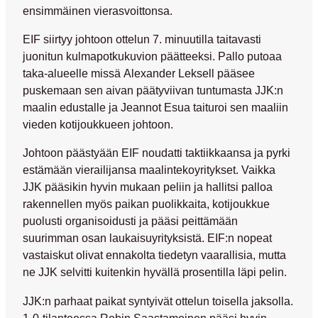
ensimmäinen vierasvoittonsa.
EIF siirtyy johtoon ottelun 7. minuutilla taitavasti
juonitun kulmapotkukuvion päätteeksi. Pallo putoaa
taka-alueelle missä
Alexander Leksell
pääsee
puskemaan sen aivan päätyviivan tuntumasta JJK:n
maalin edustalle ja
Jeannot Esua
taituroi sen maaliin
vieden kotijoukkueen johtoon.
Johtoon päästyään EIF noudatti taktiikkaansa ja pyrki
estämään vierailijansa maalintekoyritykset. Vaikka
JJK pääsikin hyvin mukaan peliin ja hallitsi palloa
rakennellen myös paikan puolikkaita, kotijoukkue
puolusti organisoidusti ja pääsi peittämään
suurimman osan laukaisuyrityksistä. EIF:n nopeat
vastaiskut olivat ennakolta tiedetyn vaarallisia, mutta
ne JJK selvitti kuitenkin hyvällä prosentilla läpi pelin.
JJK:n parhaat paikat syntyivät ottelun toisella jaksolla.
1-0-tilanteessa
Robin Saastamoinen
pääsi hyvin