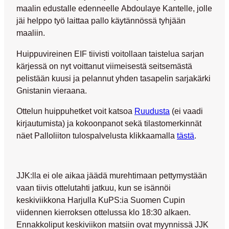
maalin edustalle edenneelle
Abdoulaye Kantelle
, jolle
jäi helppo työ laittaa pallo käytännössä tyhjään
maaliin.
Huippuvireinen EIF tiivisti voitollaan taistelua sarjan
kärjessä on nyt voittanut viimeisestä seitsemästä
pelistään kuusi ja pelannut yhden tasapelin sarjakärki
Gnistanin vieraana.
Ottelun huippuhetket voit katsoa
Ruudusta
(ei vaadi
kirjautumista) ja kokoonpanot sekä tilastomerkinnät
näet Palloliiton tulospalvelusta klikkaamalla
tästä
.
JJK:lla ei ole aikaa jäädä murehtimaan pettymystään
vaan tiivis ottelutahti jatkuu, kun se isännöi
keskiviikkona Harjulla KuPS:ia Suomen Cupin
viidennen kierroksen ottelussa klo 18:30 alkaen.
Ennakkoliput keskiviikon matsiin ovat myynnissä JJK