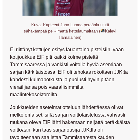
Kuva: Kapteeni Juho Luoma peräänkuulutti
sähäkämpää peli-ilmettä kettulaumaltaan (
Kalevi
Hämäläinen)
Ei riittänyt kettujen esitys lauantaina pisteisiin, vaan
kotijoukkue EIF piti kaikki kolme pistettä
Tammisaaressa ja vankisti voitolla hyviä asemiaan
sarjan kärkitaistossa. EIF oli tehokas rokottaen JJK:ta
kahdesti kulmapotkusta ja puolusti hyvin pitäen
vierailijansa pois vaarallisimmilta
maalintekosektoreilta.
Joukkueiden asetelmat otteluun lähdettäessä olivat
melko erilaiset, sillä sarjan voittotaistelussa vahvasti
mukana oleva EIF lähti hakemaan neljättä peräkkäistä
voittoaan, kun taas sarjanousija JJK:lla oli
tavoitteenaan saalistaa Tammisaaresta kauden