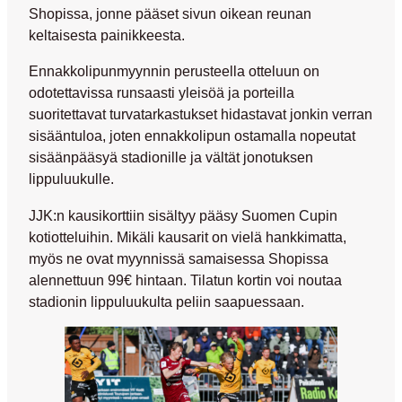
Shopissa, jonne pääset sivun oikean reunan
keltaisesta painikkeesta.
Ennakkolipunmyynnin perusteella otteluun on
odotettavissa runsaasti yleisöä ja porteilla
suoritettavat turvatarkastukset hidastavat jonkin verran
sisääntuloa, joten ennakkolipun ostamalla nopeutat
sisäänpääsyä stadionille ja vältät jonotuksen
lippuluukulle.
JJK:n kausikorttiin sisältyy pääsy Suomen Cupin
kotiotteluihin. Mikäli kausarit on vielä hankkimatta,
myös ne ovat myynnissä samaisessa Shopissa
alennettuun 99€ hintaan. Tilatun kortin voi noutaa
stadionin lippuluukulta peliin saapuessaan.