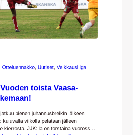
, 
Otteluennakko
, 
Uutiset
, 
Veikkausliiga
Vuoden toista Vaasa-
akemaan!
atkuu pienen juhannusbreikin jälkeen
: kuluvalla viikolla pelataan jälleen
 kierrosta. JJK:lla on torstaina vuorossa