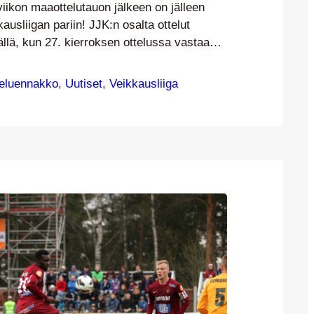
ikon maaottelutauon jälkeen on jälleen
ausliigan pariin! JJK:n osalta ottelut
ällä, kun 27. kierroksen ottelussa vastaan
S. Joukkueet ovat kohdanneet kuluvan
 peräti kolme kertaa: kahdesti liigassa ja
eluennakko
, 
Uutiset
, 
Veikkausliiga
men Cupissa. Liigakoitoksista VPS on
den maalin voitot, mutta cupissa JJK