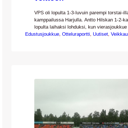
VPS oli lopulta 1-3-luvuin parempi torstai-ill
kamppailussa Harjulla. Antto Hilskan 1-2-ka
lopulta laihaksi lohduksi, kun vierasjoukkue 
Edustusjoukkue
Tomi Ameobin ja Steven Morrisseyn maalei
, 
Otteluraportti
, 
Uutiset
, 
Veikkau
Vierasjoukkue aloitti vahvasti ja Jordan Sea
JJK-maalia jo kymmenen minuutin kohdalla.
kuitenkin rimaa hipoen yli Ville Viljalan va
Seuraava paikka nähtiinkin toisessa pääss