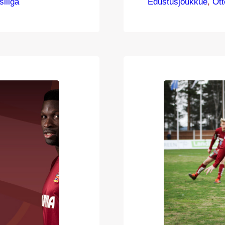
mmäisellä,
sliiga
Edustusjoukkue
vierasreissu ja
, 
Ott
paidat
kohdanneet jo p
össijasta
keväällä lyhyen 
iin toi Jordi van
Suomen Cupissa. 
killä.
tasainen, eikä ta