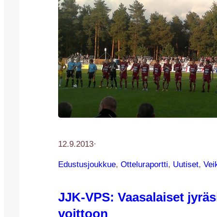
12.9.2013
·
Edustusjoukkue
, 
Otteluraportti
, 
Uutiset
, 
Vei
JJK-VPS: Vaasalaiset jyräs
voittoon