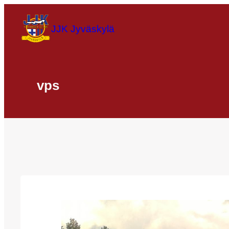
Siirry
sisältöön
JJK Jyväskylä
vps