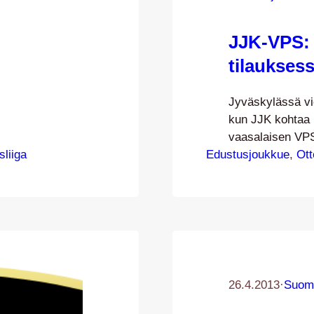
JJK-VPS: 
tilauksess
Jyväskylässä vie
kun JJK kohtaa 
vaasalaisen VPS
sliiga
Edustusjoukkue
kierroksen ottel
, 
Ott
kauden ensimmä
avauskierroksen 
ketuilla takanaa
tasapelillä: kok
Maarianhaminas
26.4.2013
·
Suom