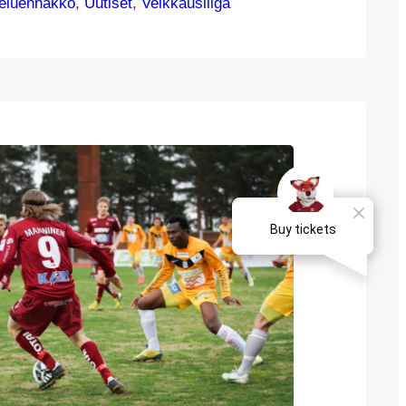
 suuntana Vaasa. JJK ja VPS ovat
eluennakko
, 
Uutiset
, 
Veikkausliiga
ariin otteeseen kuluvan kauden aikana –
ajan sisään ensin Veikkausliigassa, sitten
Harjulla pelattu liigaottelu oli varsin
rjonnut pelilillisiä…