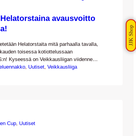
Helatorstaina avausvoitto
a!
tetään Helatorstaita mitä parhaalla tavalla,
kauden toisessa kotiottelussaan
:n! Kyseessä on Veikkausliigan viidennen
u, jossa Kettupaidat lähtevät hakemaan
eluennakko
, 
Uutiset
, 
Veikkausliiga
istä voittoaan. Koska JJK:n
ottelu siirrettiin kesäisemmille kentille, on
n nyt kolme ottelua. Kausi avattiin kahdella
o kauden maalitili aukesi jo avausottelussa
sa, kun Mikko Innanen…
en Cup
, 
Uutiset