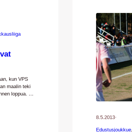
kkausliiga
vat
saan, kun VPS
an maalin teki
ennen loppua.
t mentiin
 ensimmäisen
nteen, mutta ne
8.5.2013
·
llinta
Edustusjoukkue