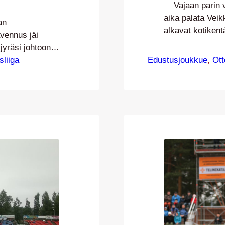
Vajaan parin vi
aika palata Veikk
an
alkavat kotikent
vennus jäi
asettuu nyt VP
jyräsi johtoon
kauden aikana jo
lla.
sliiga
Edustusjoukkue
, 
Ott
kertaalleen Suo
brook hätisteli
vienyt niukat yh
 Veto meni
raivasi…
rtioiman maalin.
ä –…