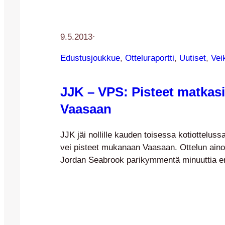
9.5.2013
·
Edustusjoukkue
, 
Otteluraportti
, 
Uutiset
, 
Vei
JJK – VPS: Pisteet matkasi
Vaasaan
JJK jäi nollille kauden toisessa kotiottelus
vei pisteet mukanaan Vaasaan. Ottelun aino
Jordan Seabrook parikymmentä minuuttia 
VPS aloitti ottelun aktiivisesti ja alkuminuuti
pitkältikin vieraiden komennossa. VPS sai
vartin aikana myös useammankin erikoistila
eivät tuottaneet isännille vaikeuksia. Pian ha
tasaantuikin ja lopulta ottelun kulku olikin…