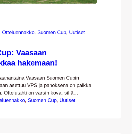
, 
Otteluennakko
, 
Suomen Cup
, 
Uutiset
up: Vaasaan
ikkaa hakemaan!
aanantaina Vaasaan Suomen Cupin
aan asettuu VPS ja panoksena on paikka
. Ottelutahti on varsin kova, sillä
 edellinen ottelu oli perjantaina ja seuraava
eluennakko
, 
Suomen Cup
, 
Uutiset
jo torstaina. Kettupaidat kohtasivat VPS:n
n vajaat pari viikkoa sitten, kun VPS haki
 jälkeen Harjulta pisteet 0-1-voitolla Jordan