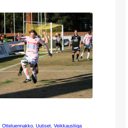
, 
Otteluennakko
, 
Uutiset
, 
Veikkausliiga