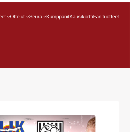
eet
Ottelut
Seura
Kumppanit
Kausikortti
Fanituotteet