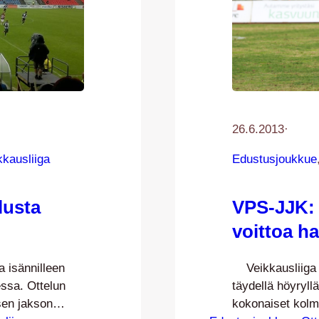
26.6.2013
·
kkausliiga
Edustusjoukkue
lusta
VPS-JJK: 
voittoa h
 isännilleen
Veikkausliiga j
essa. Ottelun
täydellä höyryllä
sen jakson
kokonaiset kolme