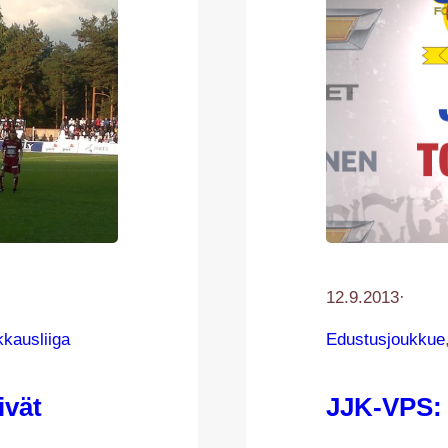
12.9.2013
·
kkausliiga
Edustusjoukkue
ivät
JJK-VPS: 