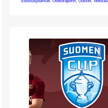
Edustusjoukkue
puolivälissä. Isännät olivat vahvempia ensi
, 
Otteluraportti
, 
Uutiset
, 
Veikkau
vieraat toisella jaksolla – maalia eivät Kettu
kuitenkaan saaneet, joten pisteet jäivät ykk
taistelevalle VPS:lle. Lisämurhetta kettuleir
Gelderenin loukkaantuminen ottelun loppuhet
Hollantilainen loukkasi polveaan ja…