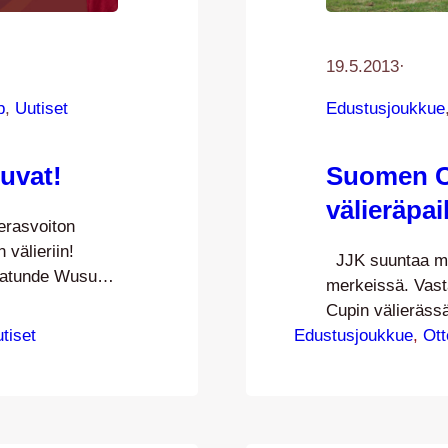
19.5.2013
·
p
, 
Uutiset
Edustusjoukkue
uvat!
Suomen C
välieräpa
rasvoiton
välieriin!
JJK suuntaa m
abatunde Wusu ja
merkeissä. Vast
 molemmilta
Cupin välierässä
ita nähty juuri
tiset
Edustusjoukkue
Veikkausliigassa
, 
Ott
ne Korhonen
taas on edessä 
 poimimisella,
liigakentillä vai
 ollut
tasaisen ottelun
Seabrookin…