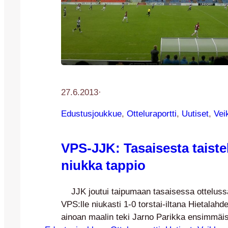
27.6.2013
·
Edustusjoukkue
, 
Otteluraportti
, 
Uutiset
, 
Vei
VPS-JJK: Tasaisesta taiste
niukka tappio
JJK joutui taipumaan tasaisessa ottelussa
VPS:lle niukasti 1-0 torstai-iltana Hietalahd
ainoan maalin teki Jarno Parikka ensimmäi