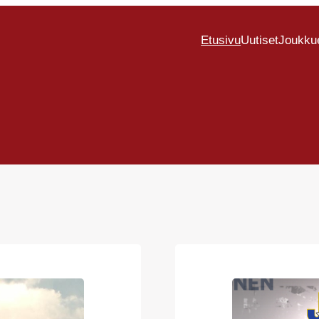
Etusivu
Uutiset
Joukku