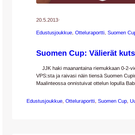
20.5.2013
·
Edustusjoukkue
, 
Otteluraportti
, 
Suomen Cu
Suomen Cup: Välierät kuts
JJK haki maanantaina riemukkaan 0-2-vie
VPS:sta ja raivasi näin tiensä Suomen Cupin 
Maalinteossa onnistuivat ottelun lopulla B
Patrick Poutiainen. Ensimmäinen jakso oli
joukkueilta todella tarkkaa peliä, eikä tilante
Edustusjoukkue
, 
Otteluraportti
, 
Suomen Cup
, 
Uu
kummassakaan päässä. Kettukapteeni Jan
selvisi puoliajasta muutaman keskityspallon
eikä kollega Henri Sillanpää toisessa päässä
juurikaan…