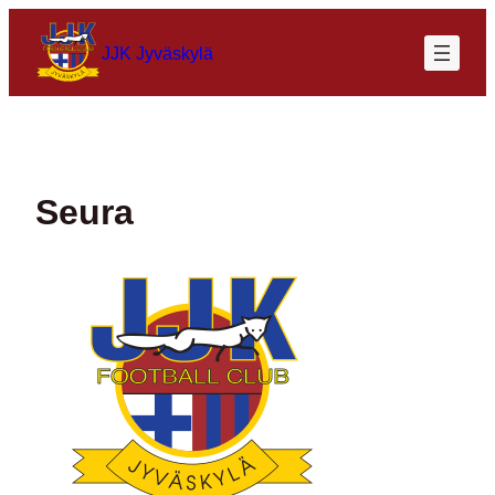
Siirry
sisältöön
JJK Jyväskylä
Seura