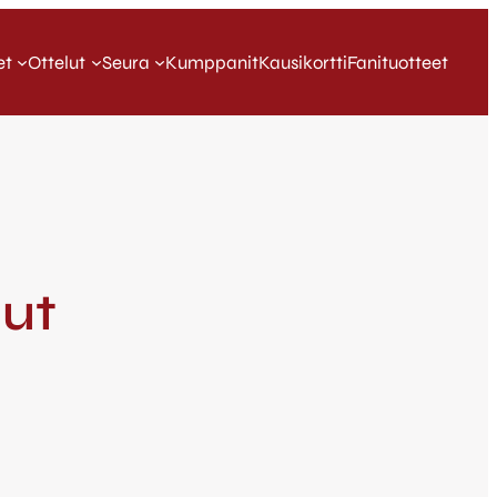
et
Ottelut
Seura
Kumppanit
Kausikortti
Fanituotteet
lut