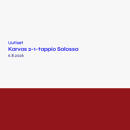
Uutiset
Karvas 2-1-tappio Salossa
6.8.2026