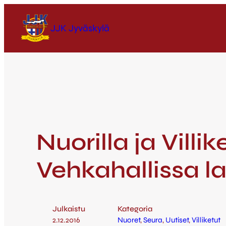
JJK Jyväskylä
Nuorilla ja Villik
Vehkahallissa l
Julkaistu
Kategoria
2.12.2016
Nuoret
, 
Seura
, 
Uutiset
, 
Villiketut