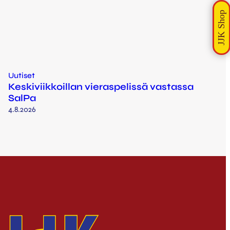
Uutiset
Keskiviikkoillan vieraspelissä vastassa
SalPa
4.8.2026