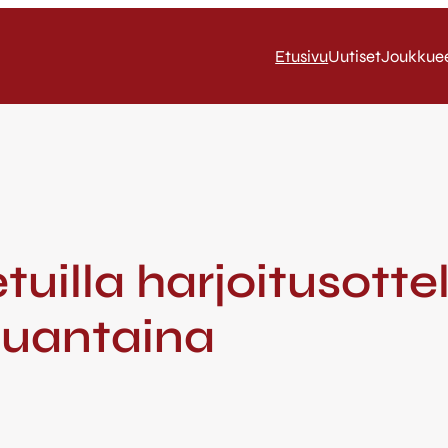
Etusivu
Uutiset
Joukkue
etuilla harjoitusotte
auantaina