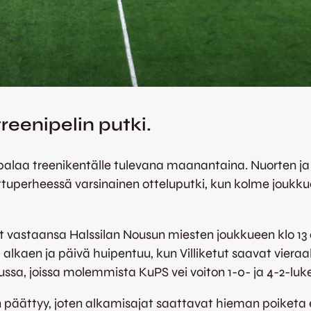
eenipelin putki.
alaa treenikentälle tulevana maanantaina. Nuorten ja r
ettuperheessä varsinainen otteluputki, kun kolme joukku
 vastaansa Halssilan Nousun miesten joukkueen klo 13
 alkaen ja päivä huipentuu, kun Villiketut saavat vieraa
ssa, joissa molemmista KuPS vei voiton 1-0- ja 4-2-luk
nen päättyy, joten alkamisajat saattavat hieman poiket