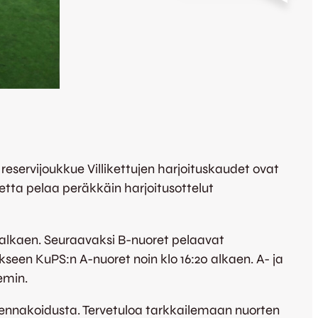
eservijoukkue Villikettujen harjoituskaudet ovat
etta pelaa peräkkäin harjoitusottelut
 alkaen. Seuraavaksi B-nuoret pelaavat
kseen KuPS:n A-nuoret noin klo 16:20 alkaen. A- ja
emin.
a ennakoidusta. Tervetuloa tarkkailemaan nuorten