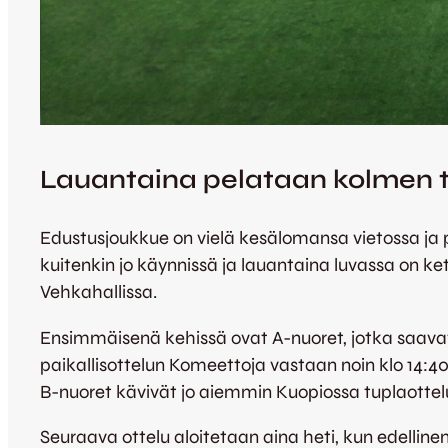
Lauantaina pelataan kolmen tr
Edustusjoukkue on vielä kesälomansa vietossa ja p
kuitenkin jo käynnissä ja lauantaina luvassa on k
Vehkahallissa.
Ensimmäisenä kehissä ovat A-nuoret, jotka saavat
paikallisottelun Komeettoja vastaan noin klo 14:40
B-nuoret kävivät jo aiemmin Kuopiossa tuplaottelu
Seuraava ottelu aloitetaan aina heti, kun edelli