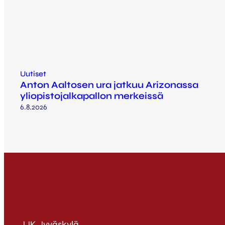
Uutiset
Anton Aaltosen ura jatkuu Arizonassa
yliopistojalkapallon merkeissä
6.8.2026
JJK Jyväskylä