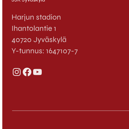
Harjun stadion
Ihantolantie 1
40720 Jyväskylä
Y-tunnus: 1647107-7
Instagram
Facebook
YouTube