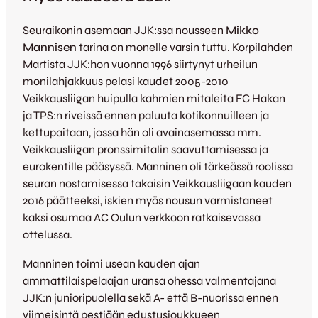
Seuraikonin asemaan JJK:ssa nousseen
Mikko
Mannisen
tarina on monelle varsin tuttu. Korpilahden
Martista JJK:hon vuonna 1996 siirtynyt urheilun
monilahjakkuus pelasi kaudet 2005-2010
Veikkausliigan huipulla kahmien mitaleita FC Hakan
ja TPS:n riveissä ennen paluuta kotikonnuilleen ja
kettupaitaan, jossa hän oli avainasemassa mm.
Veikkausliigan pronssimitalin saavuttamisessa ja
eurokentille pääsyssä. Manninen oli tärkeässä roolissa
seuran nostamisessa takaisin Veikkausliigaan kauden
2016 päätteeksi, iskien myös nousun varmistaneet
kaksi osumaa AC Oulun verkkoon ratkaisevassa
ottelussa.
Manninen toimi usean kauden ajan
ammattilaispelaajan uransa ohessa valmentajana
JJK:n junioripuolella sekä A- että B-nuorissa ennen
viimeisintä pestiään edustusjoukkueen