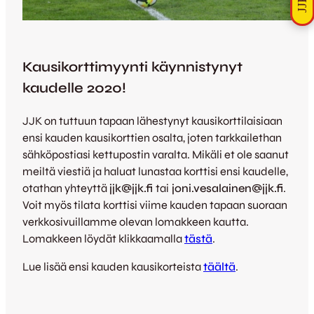
Kausikorttimyynti käynnistynyt
kaudelle 2020!
JJK on tuttuun tapaan lähestynyt kausikorttilaisiaan
ensi kauden kausikorttien osalta, joten tarkkailethan
sähköpostiasi kettupostin varalta. Mikäli et ole saanut
meiltä viestiä ja haluat lunastaa korttisi ensi kaudelle,
otathan yhteyttä
jjk@jjk.fi
tai
joni.vesalainen@jjk.fi
.
Voit myös tilata
korttisi viime kauden tapaan suoraan
verkkosivuillamme olevan lomakkeen kautta.
Lomakkeen löydät klikkaamalla
tästä
.
Lue lisää ensi kauden kausikorteista
täältä
.