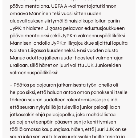
päävalmentajana. UEFA A -valmentajatutkinnon
omaava Manninen teki vuosi sitten uuden
aluevaltauksen siirtymällä naisjalkapalloilun pariin
JyPK:n Naisten Liigassa pelaavan edustusjoukkueen
päävalmentajaksi sekä JyPK:n valmennuspäälliköksi.
Mannisen johdolla JyPK:n liigajoukkue sijoittui lopulta
Naisten Liigassa kuudenneksi. Ensi vuoden alusta
Manua odottaa jälleen uudet haasteet valmentajan
urallaan, sillä hänet on juuri valittu JJK Junioreiden
valmennuspäälliköksi!
– Päätös pelaajauran jatkamisesta työni ohella oli
helppo siksi, että haluan antaa oman panokseni itselle
tärkeän seuran uudelleen rakentamisessa ja siinä,
että seuran nykyisillä ja tulevilla junioripelaajilla on
jatkossakin ehjä pelaajapolku, joka mahdollistaa
pelaajien eteenpäin pääsemisen ja kehittymisen
täällä omassa kaupungissa. Näen, että juuri JJK on se
seura joka sen voi tulevaisuudessakin heille tarjota ja