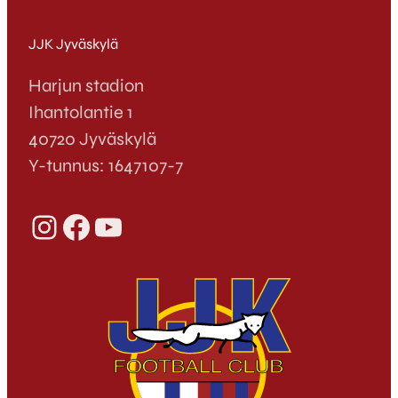
JJK Jyväskylä
Harjun stadion
Ihantolantie 1
40720 Jyväskylä
Y-tunnus: 1647107-7
Instagram
Facebook
YouTube