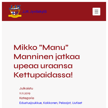
JJK Jyväskylä
Mikko ”Manu”
Manninen jatkaa
upeaa uraansa
Kettupaidassa!
Julkaistu
11.11.2019
Kategoria
Edustusjoukkue
, 
Kakkonen
, 
Pelaajat
, 
Uutiset