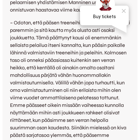
pelaamisen yhdistämisen Manninen uskoo
onnistuvan haastavaa viime kautta paremmin:
– Odotan, että pääsen treeneihin viime kautta selvästi
paremmin ja sitä kautta myös alusta asti osaksi
joukkuetta. Tämä päättynyt kausi oli enemmänkin
sellaista pelailua itseni kannalta, kun pääsin paikalle
lähinnä valmistaviin treeneihin ja peleihin. Kolmosen
taso oli onneksi pääasiassa kuitenkin sen verran
heikko, että kentällä oli ainakin omalta osaltani
mahdollisuus pärjätä vähän huonommallakin
valmistautumisella. Välillä vähän jopa turhautti, kun
oma valmistautuminen oli niin erilaista mihin olen
viime vuodet ammattilaisena pelatessa tottunut.
Emme päässeet oikein missään vaiheessa kunnolla
näyttämään mihin asti joukkueen rahkeet olisivat
riittäneet, kun pääsimme sen verran helpolla
suurimman osan kaudesta. Siinäkin mielessä on kiva
päästä sarjatasoa ylemmäs, että pääsemme