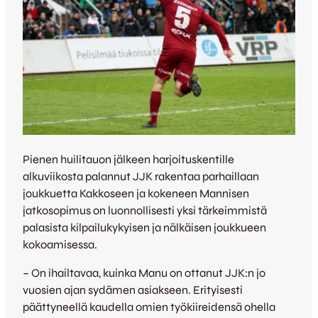
Pienen huilitauon jälkeen harjoituskentille
alkuviikosta palannut JJK rakentaa parhaillaan
joukkuetta Kakkoseen ja kokeneen Mannisen
jatkosopimus on luonnollisesti yksi tärkeimmistä
palasista kilpailukykyisen ja nälkäisen joukkueen
kokoamisessa.
– On ihailtavaa, kuinka Manu on ottanut JJK:n jo
vuosien ajan sydämen asiakseen. Erityisesti
päättyneellä kaudella omien työkiireidensä ohella