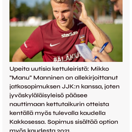
Upeita uutisia kettuleiristä: Mikko
”Manu” Manninen on allekirjoittanut
jatkosopimuksen JJK:n kanssa, joten
jyväskyläläisyleisö pääsee
nauttimaan kettutaikurin otteista
kentällä myös tulevalla kaudella
Kakkosessa. Sopimus sisältää option
myös kaudesta 2021.