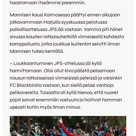
haastamaan itseämme paremmin.
Mannisen kausi Kolmosessa päättyi ennen aikojaan
jalkavammaan Harjulla syyskuussa pelatussa
paikallisottelussa JPS:ää vastaan. Vamma piti hänet
sivussa kauden ratkaisuhetkillä viimeisestä kahdesta
kamppailusta, jotka joukkue kuitenkin selvitti ilman
Mannisen tukea kentällä.
– Loukkaantuminen JPS-ottelussa jäi kyllä
harmittamaan. Olisi ollut kiva päästä pelaamaan
nousun ratkaisseissa viimeisissä peleissä ja varsinkin
FC Blackbirdia vastaan, kun siellä pelasi vanhoja
pelikavereita. Toisaalta oli kyllä hienoa, että nuoret
pojat saivat enemmän vastuuta ja hoitivat homman
upeasti kotiin myös ilman minua.