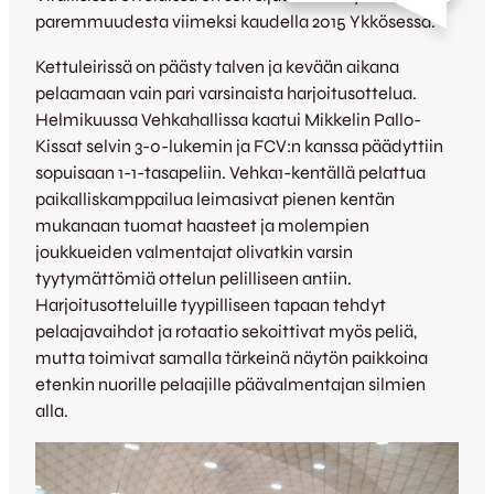
paremmuudesta viimeksi kaudella 2015 Ykkösessä.
Kettuleirissä on päästy talven ja kevään aikana
pelaamaan vain pari varsinaista harjoitusottelua.
Helmikuussa Vehkahallissa kaatui Mikkelin Pallo-
Kissat selvin 3-0-lukemin ja FCV:n kanssa päädyttiin
sopuisaan 1-1-tasapeliin. Vehka1-kentällä pelattua
paikalliskamppailua leimasivat pienen kentän
mukanaan tuomat haasteet ja molempien
joukkueiden valmentajat olivatkin varsin
tyytymättömiä ottelun pelilliseen antiin.
Harjoitusotteluille tyypilliseen tapaan tehdyt
pelaajavaihdot ja rotaatio sekoittivat myös peliä,
mutta toimivat samalla tärkeinä näytön paikkoina
etenkin nuorille pelaajille päävalmentajan silmien
alla.