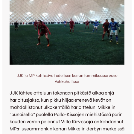
JJK ja MP kohtasivat edellisen kerran tammikuussa 2020
Vehkahallissa
JJK lähtee otteluun takanaan pitkästä aikaa ehjä
harjoitusjakso, kun pikku hiljaa etenevä kevät on
mahdollistanut ulkokentällä harjoittelun. Mikkelin
”punaisella” puolella Pallo-Kissojen miehistössä parin
kauden verran pelannut
Ville Kirvesoja
on kohdannut
MP:n useammankin kerran Mikkelin derbyn merkeissä