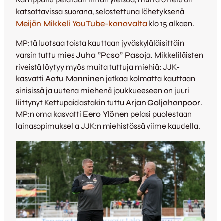
katsottavissa suorana, selostettuna lähetyksenä
Meijän Mikkeli YouTube-kanavalta
klo 15 alkaen.
MP:tä luotsaa toista kauttaan jyväskyläläisittäin
varsin tuttu mies
Juha ”Paso” Pasoja
. Mikkeliläisten
riveistä löytyy myös muita tuttuja miehiä: JJK-
kasvatti
Aatu Manninen
jatkaa kolmatta kauttaan
sinisissä ja uutena miehenä joukkueeseen on juuri
liittynyt Kettupaidastakin tuttu
Arjan
Goljahanpoor
.
MP:n oma kasvatti
Eero Ylönen
pelasi puolestaan
lainasopimuksella JJK:n miehistössä viime kaudella.