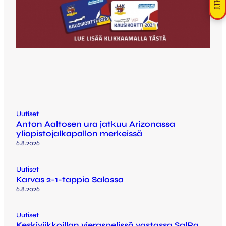
Uutiset
Anton Aaltosen ura jatkuu Arizonassa
yliopistojalkapallon merkeissä
6.8.2026
Uutiset
Karvas 2-1-tappio Salossa
6.8.2026
Uutiset
Keskiviikkoillan vieraspelissä vastassa SalPa