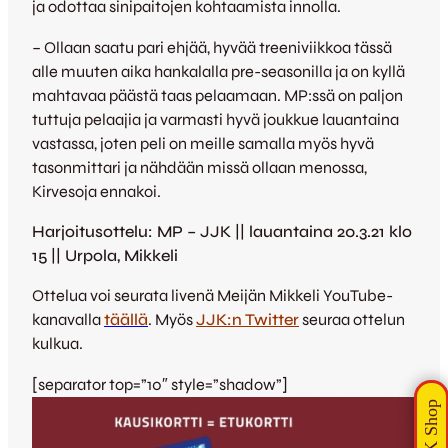
ja odottaa sinipaitojen kohtaamista innolla.
– Ollaan saatu pari ehjää, hyvää treeniviikkoa tässä
alle muuten aika hankalalla pre-seasonilla ja on kyllä
mahtavaa päästä taas pelaamaan. MP:ssä on paljon
tuttuja pelaajia ja varmasti hyvä joukkue lauantaina
vastassa, joten peli on meille samalla myös hyvä
tasonmittari ja nähdään missä ollaan menossa,
Kirvesoja ennakoi.
Harjoitusottelu: MP – JJK || lauantaina 20.3.21 klo
15 || Urpola, Mikkeli
Ottelua voi seurata livenä Meijän Mikkeli YouTube-
kanavalla
täällä
. Myös
JJK:n Twitter
seuraa ottelun
kulkua.
[separator top=”10″ style=”shadow”]