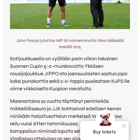
Juha Pasoja jututtaa MP:tä valmentanutta Ilkka Mäkelää
kesällä 2015
Kotijoukkueella on vyöllään parin viikon takainen
Suomen Cupin 5-0-murskavoitto Ykkösen
nousijajoukkue JIPPO:sta joensuulaisten saatua jopa
kaksi punakorttia sekä 2-0-tappio puolestaan KuPS:lle
viime viikkoiselta Kuopion vierailulta.
Maanantaina 92 vuotta täyttänyt perinteikäs
mikkeliläisseura ja JJK kohtasivat edellisen kerran
niinikään harjoitusottelun merkeissä Vehkahallissa
reilu vuosi sitten tammikuussa. MP vei tuolloin
kamppailun nimiinsä lopulta selvin 4-1-lukemin.
Virallisissa otteluissa on sen sijaan mitelty