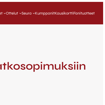
et
Ottelut
Seura
Kumppanit
Kausikortti
Fanituotteet
atkosopimuksiin