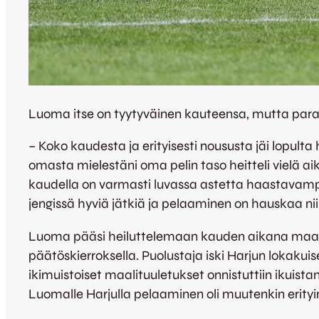
Luoma itse on tyytyväinen kauteensa, mutta paran
– Koko kaudesta ja erityisesti noususta jäi lopult
omasta mielestäni oma pelin taso heitteli vielä aik
kaudella on varmasti luvassa astetta haastavampia 
jengissä hyviä jätkiä ja pelaaminen on hauskaa nii
Luoma pääsi heiluttelemaan kauden aikana maaliv
päätöskierroksella. Puolustaja iski Harjun lokakui
ikimuistoiset maalituuletukset onnistuttiin ikuis
Luomalle Harjulla pelaaminen oli muutenkin erityi