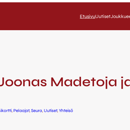
Etusivu
Uutiset
Joukkue
Joonas Madetoja j
ikortti
, 
Pelaajat
, 
Seura
, 
Uutiset
, 
Yhteisö