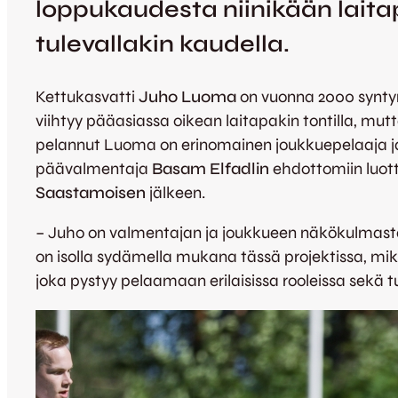
loppukaudesta niinikään laita
tulevallakin kaudella.
Kettukasvatti
Juho Luoma
on vuonna 2000 syntyn
viihtyy pääasiassa oikean laitapakin tontilla, mu
pelannut Luoma on erinomainen joukkuepelaaja ja l
päävalmentaja
Basam Elfadlin
ehdottomiin luotto
Saastamoisen
jälkeen.
– Juho on valmentajan ja joukkueen näkökulmasta 
on isolla sydämella mukana tässä projektissa, mik
joka pystyy pelaamaan erilaisissa rooleissa sekä 