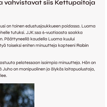
 vahvistavat siis Kettupaitoja
ausi on toinen edustusjoukkueen paidassa. Luoma
ehelle tutuksi. JJK:ssa 6-vuotiaasta saakka
in. Päättyneellä kaudella Luoma kuului
rtyä toiseksi eniten minuutteja kapteeni
Robin
vastuuta pelatessaan isoimpia minuutteja. Hän on
ä Juho on monipuolinen ja älykäs laitapuolustaja,
lee.