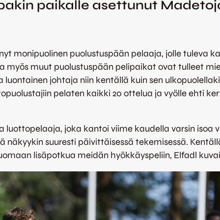
pakin paikalle asettunut Madetoja
yt monipuolinen puolustuspään pelaaja, jolle tuleva k
tta myös muut puolustuspään pelipaikat ovat tulleet mi
uontainen johtaja niin kentällä kuin sen ulkopuolellak
puolustajiin pelaten kaikki 20 ottelua ja vyölle ehti ke
luottopelaaja, joka kantoi viime kaudella varsin isoa 
ä näkyykin suuresti päivittäisessä tekemisessä. Kentäll
tuomaan lisäpotkua meidän hyökkäyspeliin, Elfadl kuvai