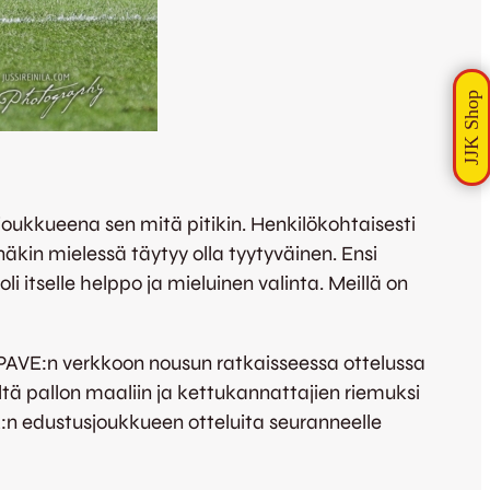
 joukkueena sen mitä pitikin. Henkilökohtaisesti
näkin mielessä täytyy olla tyytyväinen. Ensi
 itselle helppo ja mieluinen valinta. Meillä on
PAVE:n verkkoon nousun ratkaisseessa ottelussa
ltä pallon maaliin ja kettukannattajien riemuksi
:n edustusjoukkueen otteluita seuranneelle