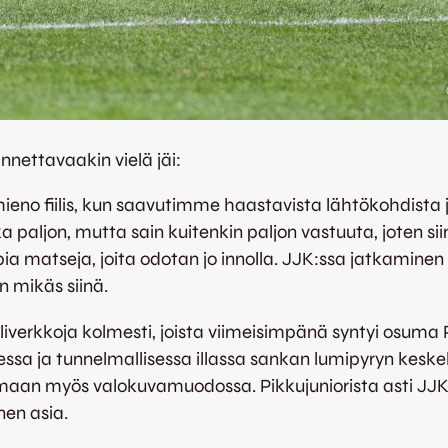
nettavaakin vielä jäi:
a hieno fiilis, kun saavutimme haastavista lähtökohdista
a paljon, mutta sain kuitenkin paljon vastuuta, joten sii
matseja, joita odotan jo innolla. JJK:ssa jatkaminen oli
n mikäs siinä.
erkkoja kolmesti, joista viimeisimpänä syntyi osuma 
sessa ja tunnelmallisessa illassa sankan lumipyryn keske
tamaan myös valokuvamuodossa. Pikkujuniorista asti JJK
nen asia.