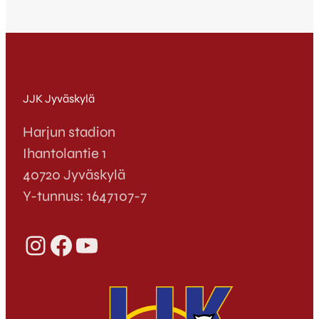
JJK Jyväskylä
Harjun stadion
Ihantolantie 1
40720 Jyväskylä
Y-tunnus: 1647107-7
Instagram
Facebook
YouTube