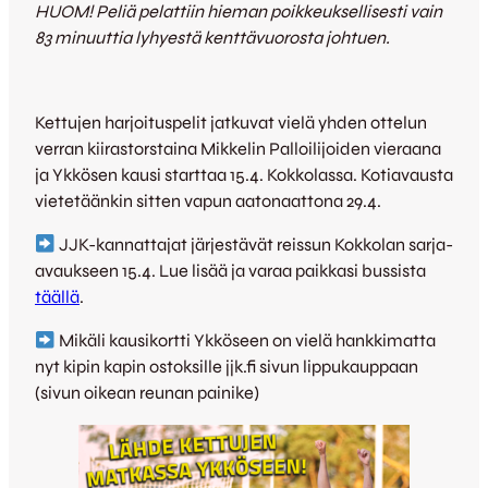
HUOM! Peliä pelattiin hieman poikkeuksellisesti vain
83 minuuttia lyhyestä kenttävuorosta johtuen.
Kettujen harjoituspelit jatkuvat vielä yhden ottelun
verran kiirastorstaina Mikkelin Palloilijoiden vieraana
ja Ykkösen kausi starttaa 15.4. Kokkolassa. Kotiavausta
vietetäänkin sitten vapun aatonaattona 29.4.
JJK-kannattajat järjestävät reissun Kokkolan sarja-
avaukseen 15.4. Lue lisää ja varaa paikkasi bussista
täällä
.
Mikäli kausikortti Ykköseen on vielä hankkimatta
nyt kipin kapin ostoksille jjk.fi sivun lippukauppaan
(sivun oikean reunan painike)