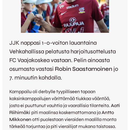
JJK nappasi 1-0-voiton lauantaina
Vehkahallissa pelatusta harjoitusottelusta
FC Vaajakoskea vastaan. Pelin ainoasta
osumasta vastasi
Robin Saastamoinen
jo
7. minuutin kohdalla.
Kamppailu oli derbylle tyypilliseen tapaan
kaksinkamppailujen värittämää tiukkaa vääntöä,
josta ei puuttunut vauhtia ja vaarallisia tilanteita.
Aati
Riihimäki
piti maalinsa koskemattomana ja
Antto
Mikkonen
otti puolestaan vieraiden maalilla monta
tärkeää torjuntaa ja piti vierailijat mukana taistossa.