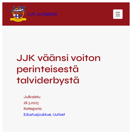
JJK Jyväskylä
JJK väänsi voiton
perinteisestä
talviderbystä
Julkaistu
28.3.2023
Kategoria
Edustusjoukkue
, 
Uutiset