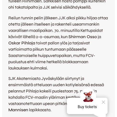
tulleen Riihimäen. Sarkkisen nosto pomppi kuitenkin
ohi takatolpalta ja JJK selvisi säikähdyksellä.
Reilun tunnin pelin jälkeen JJK alkoi pikku hiljaa ottaa
otetta jälleen itselleen ja rakenteli useammankin
vaarallisen maalipaikan. 70. minuutilla Kettupaidat
kävivät lähellä 2-0-osumaa, kun
Shirman Osso
ja
Oskar Pihlaja
toivat pallon ylös ja tarjosivat
vartioimatta pilkun tuntumaan päässeelle
Saastamoiselle huippuvetopaikan, mutta FCV-
puolustus ehti viime hetkellä blokkaamaan
laukauksen kulmaksi.
SJK Akatemiasta Jyväskylään siirtynyt ja
ensimmäistä otteluaan uuden kotiyleisönsä edessä
pelannut Pihlaja kokeili puolestaan 75. minuutin
kohdalla FCV-maalin yläriman kestävyyttä
vastaanotettuaan upean pitkän syötön
Manu
Mannisen
lapikkaasta.