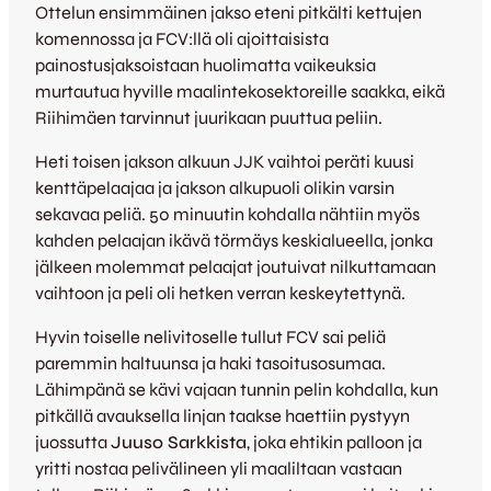
Ottelun ensimmäinen jakso eteni pitkälti kettujen
komennossa ja FCV:llä oli ajoittaisista
painostusjaksoistaan huolimatta vaikeuksia
murtautua hyville maalintekosektoreille saakka, eikä
Riihimäen tarvinnut juurikaan puuttua peliin.
Heti toisen jakson alkuun JJK vaihtoi peräti kuusi
kenttäpelaajaa ja jakson alkupuoli olikin varsin
sekavaa peliä. 50 minuutin kohdalla nähtiin myös
kahden pelaajan ikävä törmäys keskialueella, jonka
jälkeen molemmat pelaajat joutuivat nilkuttamaan
vaihtoon ja peli oli hetken verran keskeytettynä.
Hyvin toiselle nelivitoselle tullut FCV sai peliä
paremmin haltuunsa ja haki tasoitusosumaa.
Lähimpänä se kävi vajaan tunnin pelin kohdalla, kun
pitkällä avauksella linjan taakse haettiin pystyyn
juossutta
Juuso Sarkkista
, joka ehtikin palloon ja
yritti nostaa pelivälineen yli maaliltaan vastaan