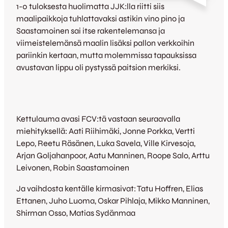
1-0 tuloksesta huolimatta JJK:lla riitti siis
maalipaikkoja tuhlattavaksi astikin vino pino ja
Saastamoinen sai itse rakentelemansa ja
viimeistelemänsä maalin lisäksi pallon verkkoihin
pariinkin kertaan, mutta molemmissa tapauksissa
avustavan lippu oli pystyssä paitsion merkiksi.
Kettulauma avasi FCV:tä vastaan seuraavalla
miehityksellä: Aati Riihimäki, Jonne Porkka, Vertti
Lepo, Reetu Räsänen, Luka Savela, Ville Kirvesoja,
Arjan Goljahanpoor, Aatu Manninen, Roope Salo, Arttu
Leivonen, Robin Saastamoinen
Ja vaihdosta kentälle kirmasivat: Tatu Hoffren, Elias
Ettanen, Juho Luoma, Oskar Pihlaja, Mikko Manninen,
Shirman Osso, Matias Sydänmaa