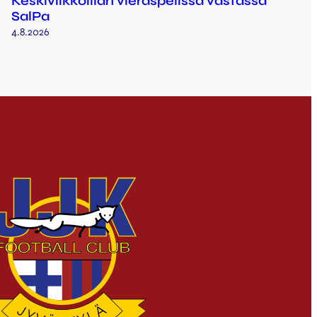
Keskiviikkoillan vieraspelissä vastassa
SalPa
4.8.2026