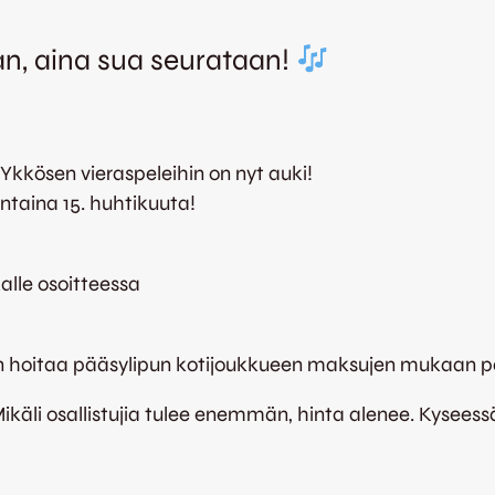
n, aina sua seurataan!
Ykkösen vieraspeleihin on nyt auki!
taina 15. huhtikuuta!
alle osoitteessa
n hoitaa pääsylipun kotijoukkueen maksujen mukaan p
Mikäli osallistujia tulee enemmän, hinta alenee. Kyseess