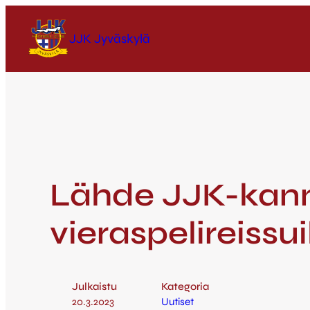
JJK Jyväskylä
Lähde JJK-kan
vieraspelireissui
Julkaistu
Kategoria
20.3.2023
Uutiset