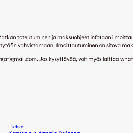
 Matkan toteutuminen ja maksuohjeet infotaan ilmoitt
stytään vahvistamaan. Ilmoittautuminen on sitova mak
n(at)gmail.com. Jos kysyttävää, voit myös laittaa wh
Uutiset