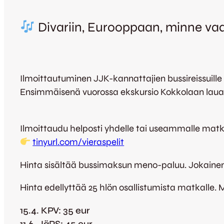
Divariin, Eurooppaan, minne vaa
Ilmoittautuminen JJK-kannattajien bussireissuille 
Ensimmäisenä vuorossa ekskursio Kokkolaan lauan
Ilmoittaudu helposti yhdelle tai useammalle matk
tinyurl.com/vieraspelit
Hinta sisältää bussimaksun meno-paluu. Jokaine
Hinta edellyttää 25 hlön osallistumista matkalle. 
15.4. KPV: 35 eur
11.6. JäPS: 45 eur