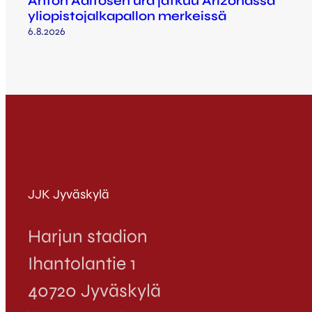
Anton Aaltosen ura jatkuu Arizonassa
yliopistojalkapallon merkeissä
6.8.2026
JJK Jyväskylä
Harjun stadion
Ihantolantie 1
40720 Jyväskylä