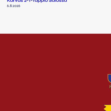
Karvas 2-1-tappio Salossa
6.8.2026