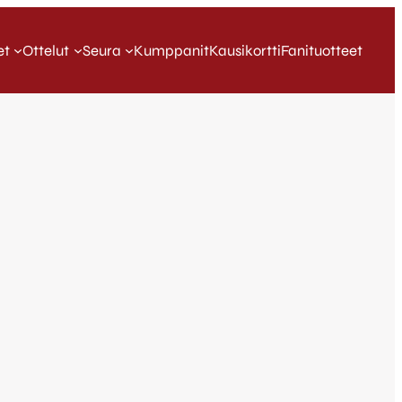
et
Ottelut
Seura
Kumppanit
Kausikortti
Fanituotteet