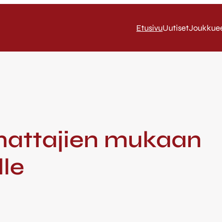
Etusivu
Uutiset
Joukkue
nattajien mukaan
lle