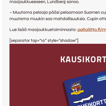
maajoukkueeseen, Lundberg sanoo.
– Muutama pelaaja pääsi pelaamaan Suomen cupia j
muutama muukin saa mahdollisuuksia. Cupin ottelut 
Lue lisää maajoukkuetoiminnasta:
palloliitto.fi
[separator top=”10″ style=”shadow”]