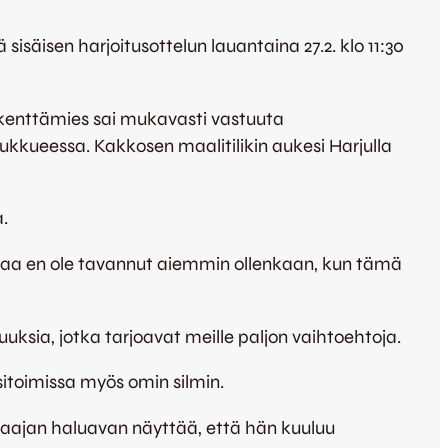
sisäisen harjoitusottelun lauantaina 27.2. klo 11:30
kenttämies sai mukavasti vastuuta
ukkueessa. Kakkosen maalitilikin aukesi Harjulla
a.
amaa en ole tavannut aiemmin ollenkaan, kun tämä
uksia, jotka tarjoavat meille paljon vaihtoehtoja.
sitoimissa myös omin silmin.
pelaajan haluavan näyttää, että hän kuuluu