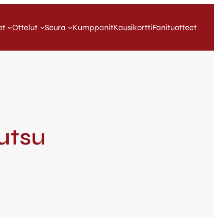
et
Ottelut
Seura
Kumppanit
Kausikortti
Fanituotteet
utsu