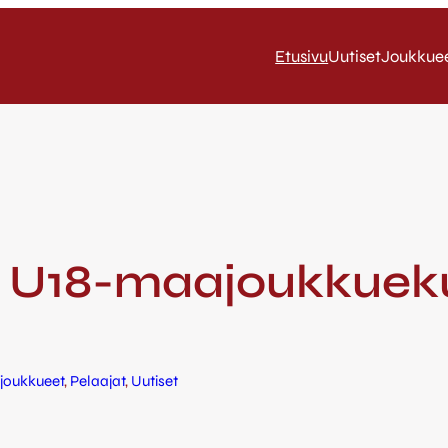
Etusivu
Uutiset
Joukkue
le U18-maajoukkuek
joukkueet
, 
Pelaajat
, 
Uutiset