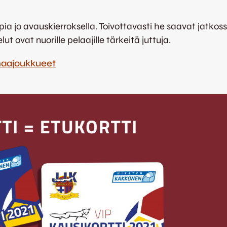
o avauskierroksella. Toivottavasti he saavat jatkossak
ovat nuorille pelaajille tärkeitä juttuja.
/maajoukkueet