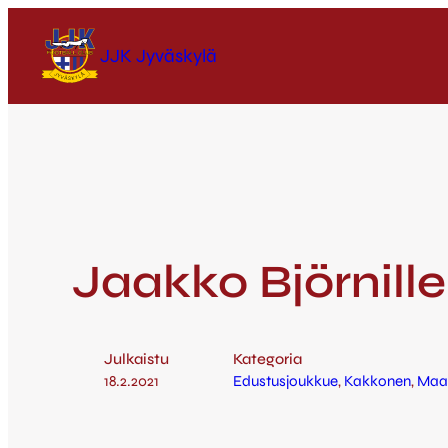
JJK Jyväskylä
Jaakko Björnil
Julkaistu
Kategoria
18.2.2021
Edustusjoukkue
, 
Kakkonen
, 
Maa