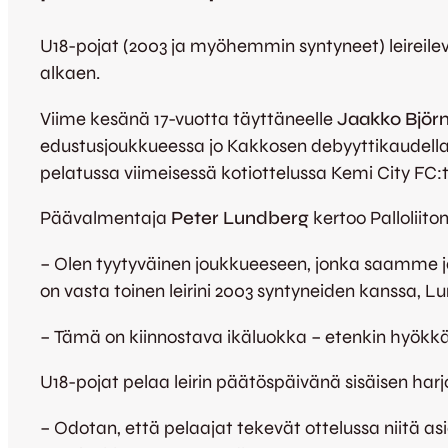
U18-pojat (2003 ja myöhemmin syntyneet) leireilevät
alkaen.
Viime kesänä 17-vuotta täyttäneelle
Jaakko Björn
edustusjoukkueessa jo Kakkosen debyyttikaudellaan
pelatussa viimeisessä kotiottelussa Kemi City FC:
Päävalmentaja
Peter Lundberg
kertoo Palloliito
– Olen tyytyväinen joukkueeseen, jonka saamme ja
on vasta toinen leirini 2003 syntyneiden kanssa, L
– Tämä on kiinnostava ikäluokka – etenkin hyökkäys
U18-pojat pelaa leirin päätöspäivänä sisäisen har
– Odotan, että pelaajat tekevät ottelussa niitä as