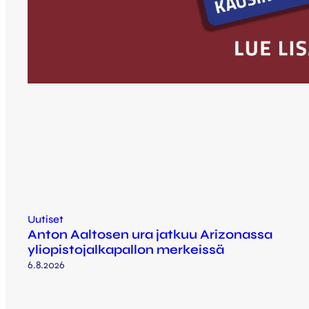
Uutiset
Anton Aaltosen ura jatkuu Arizonassa
yliopistojalkapallon merkeissä
6.8.2026