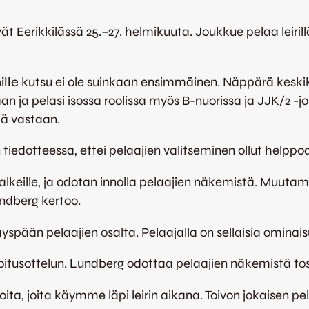
 Eerikkilässä 25.–27. helmikuuta. Joukkue pelaa leirillä 
ille
kutsu ei ole suinkaan ensimmäinen. Näppärä keski
 ja pelasi isossa roolissa myös B-nuorissa ja JJK/2 -jo
tä vastaan.
n tiedotteessa, ettei pelaajien valitseminen ollut helppo
lkeille, ja odotan innolla pelaajien näkemistä. Muut
undberg kertoo.
pään pelaajien osalta. Pelaajalla on sellaisia ominaisu
joitusottelun. Lundberg odottaa pelaajien näkemistä to
ioita, joita käymme läpi leirin aikana. Toivon jokaisen 