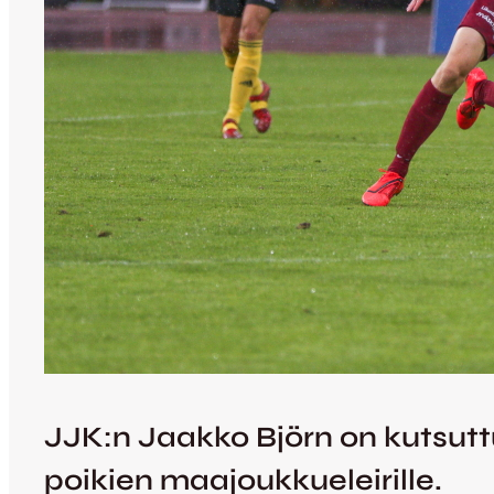
JJK:n Jaakko Björn on kutsutt
poikien maajoukkueleirille.