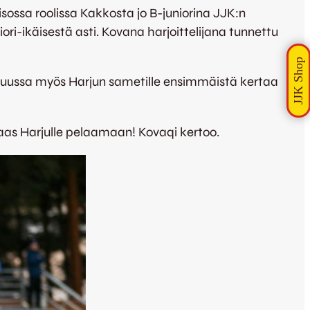
isossa roolissa Kakkosta jo B-juniorina JJK:n
ri-ikäisestä asti. Kovana harjoittelijana tunnettu
kuussa myös Harjun sametille ensimmäistä kertaa
aas Harjulle pelaamaan! Kovaqi kertoo.