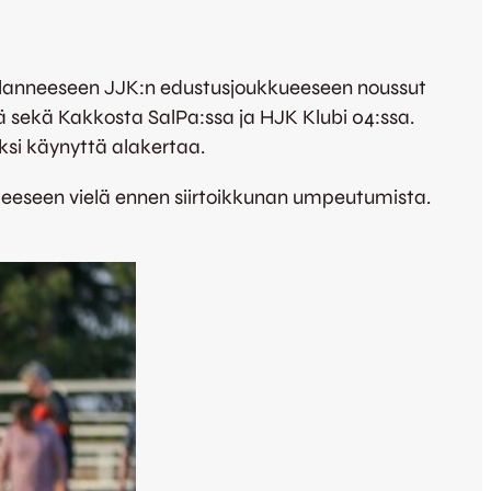
elanneeseen JJK:n edustusjoukkueeseen noussut
ä sekä Kakkosta SalPa:ssa ja HJK Klubi 04:ssa.
si käynyttä alakertaa.
nteeseen vielä ennen siirtoikkunan umpeutumista.