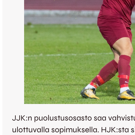
JJK:n puolustusosasto saa vahvistu
ulottuvalla sopimuksella. HJK:sta s