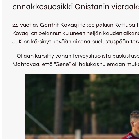
ennakkosuosikki Gnistanin vieraaks
24-vuotias
Gentrit Kovaqi
tekee paluun Kettupait
Kovaqi on pelannut kuluneen neljän kauden aikana
JJK on kärsinyt kevään aikana puolustuspään ter
– Ollaan kärsitty vähän terveyshuolista puolustus
Mahtavaa, että ”Gene” oli halukas tulemaan m