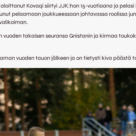
aloittanut Kovaqi siirtyi JJK:hon 15-vuotiaana ja pelasi 
tunut pelaamaan joukkueessaan johtavassa roolissa junio
valikoiman.
 vuoden takaisen seuransa Gnistanin ja kirmaa touko
aman vuoden tauon jälkeen ja on tietysti kiva päästä t