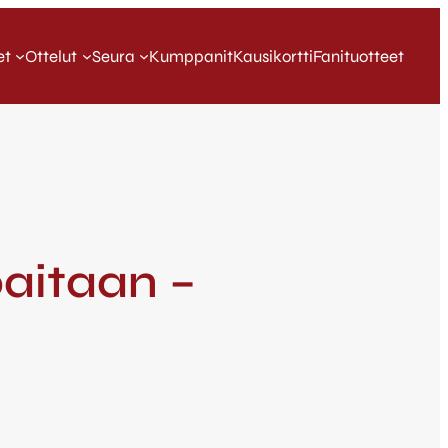
et
Ottelut
Seura
Kumppanit
Kausikortti
Fanituotteet
paitaan –