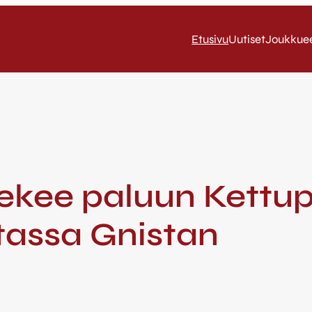
Etusivu
Uutiset
Joukkue
tekee paluun Kettu
tassa Gnistan