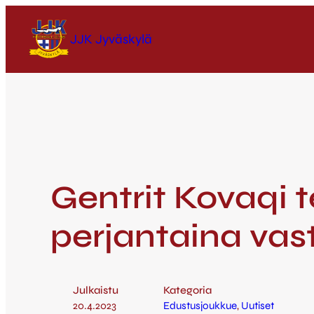
JJK Jyväskylä
Gentrit Kovaqi 
perjantaina vas
Julkaistu
Kategoria
20.4.2023
Edustusjoukkue
, 
Uutiset