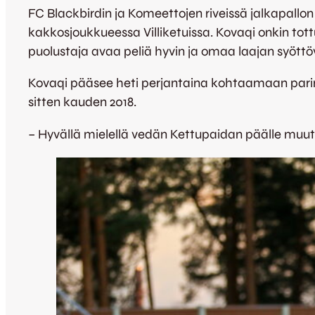
FC Blackbirdin ja Komeettojen riveissä jalkapallon 
kakkosjoukkueessa Villiketuissa. Kovaqi onkin tot
puolustaja avaa peliä hyvin ja omaa laajan syöttö
Kovaqi pääsee heti perjantaina kohtaamaan parin
sitten kauden 2018.
– Hyvällä mielellä vedän Kettupaidan päälle muut