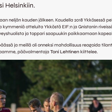
i Helsinkiin.
aan neljän kauden jälkeen. Kaudella 2018 Ykkösessä p
 kymmeniä otteluita Ykköstä EIF:n ja Gnistanin riveiss
veyshuolista ja toppari saapuukin paikkaamaan kapeak
päässä ja meillä oli onneksi mahdollisuus reagoida tila
ukaamme, päävalmentaja
Toni Lehtinen
kiittelee.