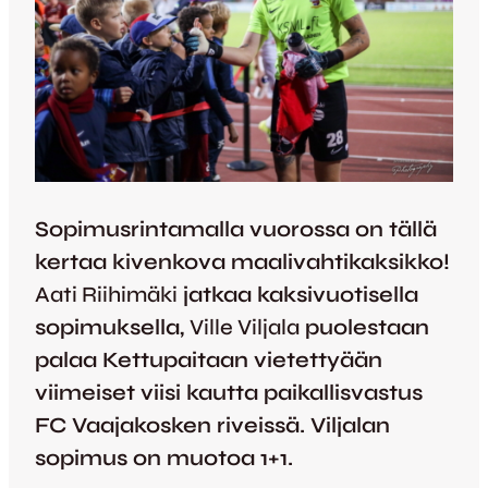
Sopimusrintamalla vuorossa on tällä
kertaa kivenkova maalivahtikaksikko!
Aati Riihimäki
jatkaa kaksivuotisella
sopimuksella,
Ville Viljala
puolestaan
palaa Kettupaitaan vietettyään
viimeiset viisi kautta paikallisvastus
FC Vaajakosken riveissä. Viljalan
sopimus on muotoa 1+1.