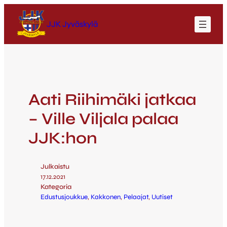
JJK Jyväskylä
Aati Riihimäki jatkaa
– Ville Viljala palaa
JJK:hon
Julkaistu
17.12.2021
Kategoria
Edustusjoukkue
, 
Kakkonen
, 
Pelaajat
, 
Uutiset