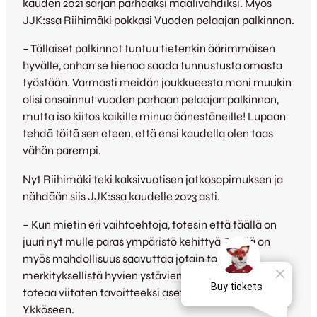
kauden 2021 sarjan parhaaksi maalivahdiksi. Myös
JJK:ssa Riihimäki pokkasi Vuoden pelaajan palkinnon.
– Tällaiset palkinnot tuntuu tietenkin äärimmäisen
hyvälle, onhan se hienoa saada tunnustusta omasta
työstään. Varmasti meidän joukkueesta moni muukin
olisi ansainnut vuoden parhaan pelaajan palkinnon,
mutta iso kiitos kaikille minua äänestäneille! Lupaan
tehdä töitä sen eteen, että ensi kaudella olen taas
vähän parempi.
Nyt Riihimäki teki kaksivuotisen jatkosopimuksen ja
nähdään siis JJK:ssa kaudelle 2023 asti.
– Kun mietin eri vaihtoehtoja, totesin että täällä on
juuri nyt mulle paras ympäristö kehittyä. Täällä on
myös mahdollisuus saavuttaa jotain todella
merkityksellistä hyvien ystävien kanssa, Riihimäki
toteaa viitaten tavoitteeksi asetetun nousun
Ykköseen.