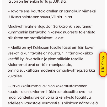
ja Jori on tietenkin tuttu jo JJK:sta.
– Tavoite ensi kautta ajatellen on sama kuin viimeksi
JJK:ssa pelatessa: nousu, Viljala linjaa.
Maalivahtivalmentaja Jori Särkkä onkin seurannut
kummankin kettuvahdin kasvua nuoresta talentista
aikuisten ammattilaiskentille asti.
– Meillä on nyt Kakkosen tasolle tässä erittäin kovat
veskat ja kun tavoite on nousta, niin tämä kaksikko
kestää kyllä vertailun jo ylemmillekin tasoille.
Molemmat ovat erittäin monipuolisia,
ominaisuuksiltaan moderneja maalivahteja, Särkkä
kuvailee.
– Ja vaikka kummallakin on kokemusta monen
kauden ajan jo ylemmiltäkin sarjatasoilta, ovat he
maalivahdeiksi vielä nuoria ja kehitystä tapahtuu
edelleen. Parasta ei varmasti siis ollakaan nähty vielä