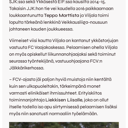
SJK:ssa sekä Ykkösestä EIF:ssa kausilta 2014-15.
Takaisin JJK:hon tie vei kaudella 2016 paikkaamaan
loukkaantunutta
Teppo Marttista
ja Viljala toimi
lopulta tärkeänä lenkkinä Veikkausliiga-nousuun
johtaneen kauden joukkueessa.
Viimeiset viisi kautta Viljala on kantanut ykköstorjujan
vastuuta FC Vaajakoskessa. Pelaamisen ohella Viljala
on myös opiskellut liikunnanohjaajaksi sekä toiminut
seurassa työntekijänä, vastuuohjaajana FCV:n
Jälkkärikerhossa.
– FCV-ajasta jäi paljon hyviä muistoja niin kentältä
kuin sen ulkopuoleltakin, tärkeimpänä monet
varmasti elinikäiset ihmissuhteet. Erityiskiitos
toiminnanjohtaja
Liekkisen Liisalle
, joka on ollut
itselle todella iso apu siirtymisessä pelaamisen lisäksi
myös niin sanotusti normaaliin työelämään.