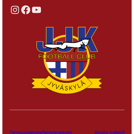
Instagram
Facebook
YouTube
Tietosuojaseloste
Rekisteriseloste
Sivusto: kallek.fi