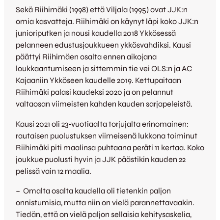
Sekä Riihimäki (1998) että Viljala (1995) ovat JJK:n
omia kasvatteja. Riihimäki on käynyt läpi koko JJK:n
junioriputken ja nousi kaudella 2018 Ykkösessä
pelanneen edustusjoukkueen ykkösvahdiksi. Kausi
päättyi Riihimäen osalta ennen aikojana
loukkaantumiseen ja sittemmin tie vei OLS:n ja AC
Kajaaniin Ykköseen kaudelle 2019. Kettupaitaan
Riihimäki palasi kaudeksi 2020 ja on pelannut
valtaosan viimeisten kahden kauden sarjapeleistä.
Kausi 2021 oli 23-vuotiaalta torjujalta erinomainen:
rautaisen puolustuksen viimeisenä lukkona toiminut
Riihimäki piti maalinsa puhtaana peräti 11 kertaa. Koko
joukkue puolusti hyvin ja JJK päästikin kauden 22
pelissä vain 12 maalia.
– Omalta osalta kaudella oli tietenkin paljon
onnistumisia, mutta niin on vielä parannettavaakin.
Tiedän, että on vielä paljon sellaisia kehitysaskelia,