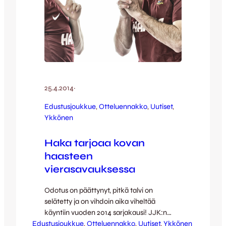
25.4.2014
·
Edustusjoukkue
, 
Otteluennakko
, 
Uutiset
, 
Ykkönen
Haka tarjoaa kovan
haasteen
vierasavauksessa
Odotus on päättynyt, pitkä talvi on
selätetty ja on vihdoin aika viheltää
käyntiin vuoden 2014 sarjakausi! JJK:n
Edustusjoukkue
osalta Ykkönen starttaa lauantaina kello 15
, 
Otteluennakko
, 
Uutiset
, 
Ykkönen