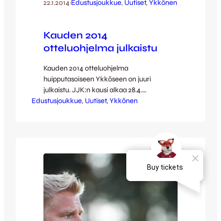
22.1.2014
·
Edustusjoukkue
, 
Uutiset
, 
Ykkönen
Kauden 2014
otteluohjelma julkaistu
Kauden 2014 otteluohjelma
huipputasoiseen Ykköseen on juuri
julkaistu. JJK:n kausi alkaa 28.4.
Edustusjoukkue
vierasottelulla Valkeakoskella ja kotikenttä
, 
Uutiset
, 
Ykkönen
Harjun stadion korkataan käyttöön
keskiviikkona 7.5. ottelussa FC Viikinkejä
vastaan. Kaiken kaikkiaan kausi tuo
mukanaan 14 toinen toistaan kiihkeämpää
kotikamppailua ja 13 erittäin kiinnostavaa
vierasmatkaa. Kausi saa päätöksensä
lauantaina 4.10., jolloin Ykkösen
kärkipallilta löytyvä seura nousee suoraan
Veikkausliigaan ja…