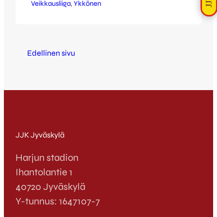
Veikkausliiga
niin tutuksi tulleista nukahduksista omassa
, 
Ykkönen
päässä ja Ats Purje rokotti siitä armotta.
Toinen jakso alkoi kotijoukkueen kannalta
hyvin ja kun vain muutama minuutti oli
takana, aukeni Antto Hilskalle mainio
Edellinen sivu
paikka tasoitukseen – kaikkien harmiksi
pallo kolahti kuitenkin tolppaan ja lirui…
JJK Jyväskylä
Harjun stadion
Ihantolantie 1
40720 Jyväskylä
Y-tunnus: 1647107-7