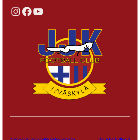
Instagram
Facebook
YouTube
Tietosuojaseloste
Rekisteriseloste
Sivusto: kallek.fi