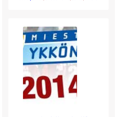
alkaen Valkeakosken Tehtaan kentällä,
jolla vastaan asettuu Haka. Kaudeksi 2013
Ykköseen pudonnut Haka oli viime
kaudella aivan kalkkiviivoille asti mukana
nousukamppailussa, mutta joutui lopulta
taipumaan taistossa SJK:lle. Kesken viime
kauden valmentajaksi HJK:n…