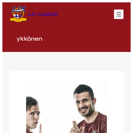
Siirry
sisältöön
JJK Jyväskylä
ykkönen