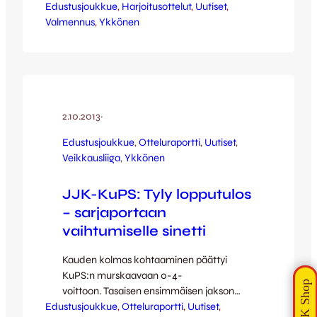
Edustusjoukkue
tyytyväinen vuoden 2014 ensimmäisen,
, 
Harjoitusottelut
, 
Uutiset
, 
Valmennus
tiukan treeniviikon antiin. – Ensimmäinen
, 
Ykkönen
viikko sujui hyvin, pojat päästelivät
jouluhöyryjä ja vauhtia onkin piisannut.
Ohjelmassa oli testejä ja kaikin puolin
melko fyysistä menoa – pallotreenejä oli
vain parit. Tammi-helmikuu tullaankin
menemään melko fyysispainotteisesti,
2.10.2013
·
mutta toki vähän enemmän tullaan…
Edustusjoukkue
, 
Otteluraportti
, 
Uutiset
, 
Veikkausliiga
, 
Ykkönen
JJK-KuPS: Tyly lopputulos
– sarjaportaan
vaihtumiselle sinetti
Kauden kolmas kohtaaminen päättyi
KuPS:n murskaavaan 0-4-
voittoon. Tasaisen ensimmäisen jakson
Edustusjoukkue
aikana isännille sattui yksi kauden mittaan
, 
Otteluraportti
, 
Uutiset
, 