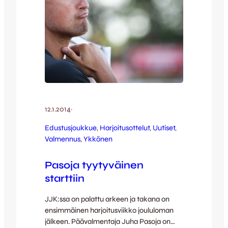
12.1.2014
·
Edustusjoukkue
, 
Harjoitusottelut
, 
Uutiset
, 
Valmennus
, 
Ykkönen
Pasoja tyytyväinen
starttiin
JJK:ssa on palattu arkeen ja takana on
ensimmäinen harjoitusviikko joululoman
jälkeen. Päävalmentaja Juha Pasoja on