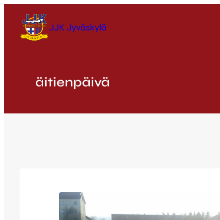
Siirry
sisältöön
JJK Jyväskylä
äitienpäivä