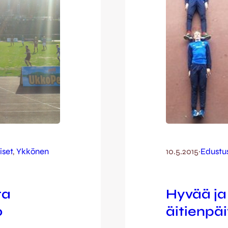
iset
, 
Ykkönen
10.5.2015
·
Edustu
ta
Hyvää ja
o
äitienpä