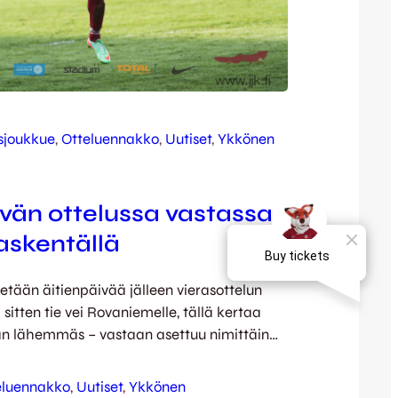
sjoukkue
, 
Otteluennakko
, 
Uutiset
, 
Ykkönen
ivän ottelussa vastassa
raskentällä
etetään äitienpäivää jälleen vierasottelun
sitten tie vei Rovaniemelle, tällä kertaa
n lähemmäs – vastaan asettuu nimittäin
idyllisessä Tammelassa. Ottelu alkaa kello
vausvoittoaan nyt kauden kolmannesta
eluennakko
, 
Uutiset
, 
Ykkönen