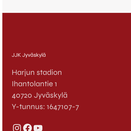
JJK Jyväskylä
Harjun stadion
Ihantolantie 1
40720 Jyväskylä
Y-tunnus: 1647107-7
Instagram
Facebook
YouTube