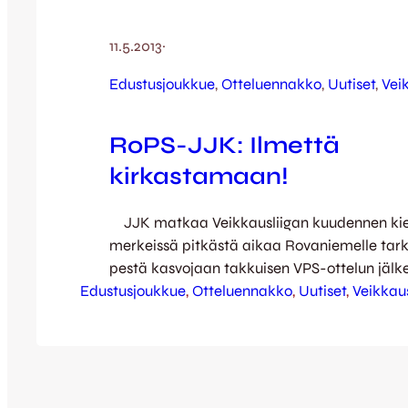
11.5.2013
·
Edustusjoukkue
, 
Otteluennakko
, 
Uutiset
, 
Vei
RoPS-JJK: Ilmettä
kirkastamaan!
JJK matkaa Veikkausliigan kuudennen kie
merkeissä pitkästä aikaa Rovaniemelle tar
pestä kasvojaan takkuisen VPS-ottelun jälk
Edustusjoukkue
kaikille äideille lahja kolmen liigapisteen
, 
Otteluennakko
, 
Uutiset
, 
Veikkaus
on pelannut liigassa nyt neljä ottelua ja on to
voitoitta. Tilillä on kaksi tasapelipistettä: to
ensimmäisestä ottelusta Maarianhaminasta,
ensimmäisestä kotiottelusta FC Lahtea vas
Edellissunnuntaina Turussa Kettupaidat pel