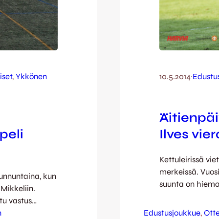
iset
, 
Ykkönen
10.5.2014
·
Edustu
Äitienpä
peli
Ilves vie
Kettuleirissä vi
merkeissä. Vuosi 
sunnuntaina, kun
suunta on hiema
Mikkeliin.
Ilves Tampereen 
tu vastus
16. JJK hakee a
. Tuolloin
n
Edustusjoukkue
, 
Ott