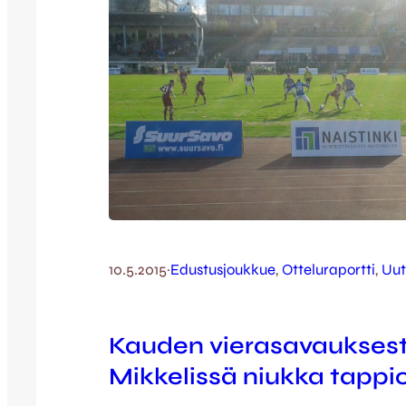
10.5.2015
·
Edustusjoukkue
, 
Otteluraportti
, 
Uut
Kauden vierasavaukses
Mikkelissä niukka tappi