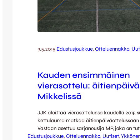
9.5.2015
·
Edustusjoukkue
, 
Otteluennakko
, 
Uut
Kauden ensimmäinen
vierasottelu: äitienpäivä
Mikkelissä
JJK aloittaa vierasottelunsa kaudella 2015 
kettulauma matkaa äitienpäiväottelussaan 
Vastaan asettuu sarjanousija MP, joka on tut
Edustusjoukkue
sarjakauden alla pelatusta harjoitusottelusta
, 
Otteluennakko
, 
Uutiset
, 
Ykköne