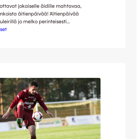
ottavat jokaiselle äidille mahtavaa,
rinkoista äitienpäivää! Äitienpäivää
uleirillä jo melko perinteisesti
 jonka suuntana tällä kertaa on Mikkeli.
set
ija MP:n vieraana alkaa kello 18:30.
linta huipentuu kuitenkin ensi keskiviikkona
avaan JJK-EIF-otteluun. Kettuemoja on
 lyhyissä haastatteluissa
e – tähän mennessä vuorossa ovat olleet
ion, Antto…