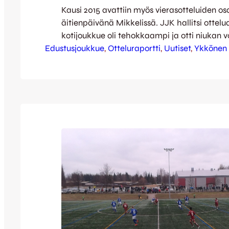
Kausi 2015 avattiin myös vierasotteluiden os
äitienpäivänä Mikkelissä. JJK hallitsi ottelu
kotijoukkue oli tehokkaampi ja otti niukan v
Edustusjoukkue
Tuomisen ensimmäisen puoliajan maalilla.
, 
Otteluraportti
, 
Uutiset
, 
Ykkönen
oli lähellä viedä vieraat johtoon jo aivan ott
alkuhetkillä. Pallo kumahti kuitenkin vain 
MP sai ensimmäisen vaarallisen paikkansa jo
Janne Korhonen veti kuitenkin pidemmän ko