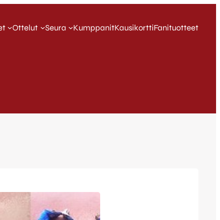
et
Ottelut
Seura
Kumppanit
Kausikortti
Fanituotteet