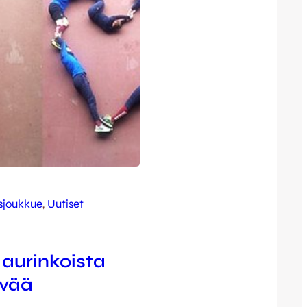
sjoukkue
, 
Uutiset
 aurinkoista
ivää