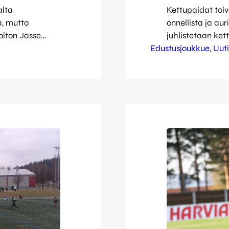
alta
Kettupaidat toiv
a, mutta
onnellista ja au
oiton Jasse
juhlistetaan kett
 Mikko Manninen
Edustusjoukkue
vierasottelulla,
, 
Uuti
elun
Ottelu sarjanous
ylärimaan. Myös
Äitienpäivän juh
 varsin alussa.
Harjulla pelatt
rren.…
tuohon asti myös
Facebookissamm
Teemu Vaarakall