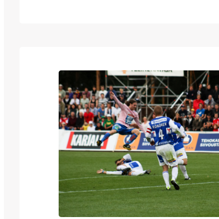
Palokan tekonurmella pelatussa ottelussa p
tasapeliin. JJK aloitti kautensa viime viiko
tasaamalla pisteet Valkeakosken Hakan kan
JJK oli ottelussa pääosin niskan päällä, mut
rokottivat uinahduksista armotta. – Haka-pe