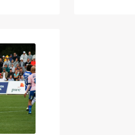
ottelustaan. Pist
äädyttiin 0-0-
korkattiin maali
nloppuna
Puolustus on ens
ssa Harjulla.
kompastuskiven
ta vieraat
li pureksittiin…