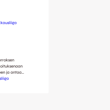
kkausliiga
rroksen
koituksenaan
een ja antaa
 muodossa. JJK
liiga
istaiseksi
inen
 toinen
taan.
asivat…