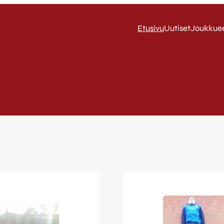
Etusivu
Uutiset
Joukkue