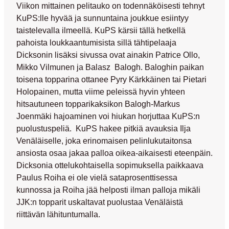
Viikon mittainen pelitauko on todennäköisesti tehnyt
KuPS:lle hyvää ja sunnuntaina joukkue esiintyy
taistelevalla ilmeellä. KuPS kärsii tällä hetkellä
pahoista loukkaantumisista sillä tähtipelaaja
Dicksonin
lisäksi sivussa ovat ainakin
Patrice Ollo
,
Mikko Vilmunen
ja
Balasz Balogh
. Baloghin paikan
toisena topparina ottanee Pyry Kärkkäinen tai Pietari
Holopainen, mutta viime peleissä hyvin yhteen
hitsautuneen topparikaksikon Balogh-
Markus
Joenmäki
hajoaminen voi hiukan horjuttaa KuPS:n
puolustuspeliä. KuPS hakee pitkiä avauksia
Ilja
Venäläiselle
, joka erinomaisen pelinlukutaitonsa
ansiosta osaa jakaa palloa oikea-aikaisesti eteenpäin.
Dicksonia ottelukohtaisella sopimuksella paikkaava
Paulus Roiha
ei ole vielä sataprosenttisessa
kunnossa ja Roiha jää helposti ilman palloja mikäli
JJK:n topparit uskaltavat puolustaa Venäläistä
riittävän lähituntumalla.