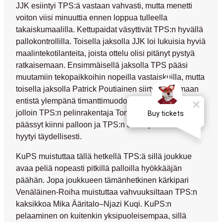
JJK esiintyi TPS:ä vastaan vahvasti, mutta menetti
voiton viisi minuuttia ennen loppua tulleella
takaiskumaalilla. Kettupaidat väsyttivät TPS:n hyvällä
pallokontrollilla. Toisella jaksolla JJK loi lukuisia hyviä
maalintekotilanteita, joista ottelu olisi pitänyt pystyä
ratkaisemaan. Ensimmäisellä jaksolla TPS pääsi
muutamiin tekopaikkoihin nopeilla vastaiskuilla, mutta
toisella jaksolla
Patrick Poutiainen
siirtyi pelaamaan
entistä ylempänä timanttimuodostelman kärkenä,
jolloin TPS:n pelinrakentaja
Toni Kolehmainen
ei
päässyt kiinni palloon ja TPS:n avauspelaaminen
hyytyi täydellisesti.
KuPS muistuttaa tällä hetkellä TPS:ä sillä joukkue
avaa peliä nopeasti pitkillä palloilla hyökkääjän
päähän. Jopa joukkueen tämänhetkinen kärkipari
Venäläinen-Roiha muistuttaa vahvuuksiltaan TPS:n
kaksikkoa
Mika Ääritalo
–
Njazi Kuqi
. KuPS:n
pelaaminen on kuitenkin yksipuoleisempaa, sillä