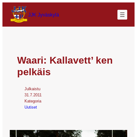
JJK Jyväskylä
Waari: Kallavett’ ken
pelkäis
Julkaistu
31.7.2011
Kategoria
Uutiset