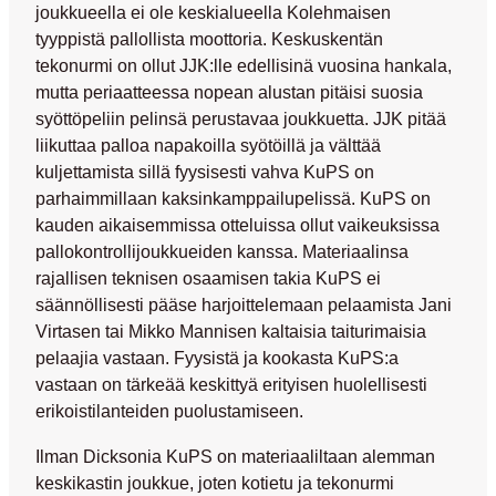
joukkueella ei ole keskialueella Kolehmaisen
tyyppistä pallollista moottoria. Keskuskentän
tekonurmi on ollut JJK:lle edellisinä vuosina hankala,
mutta periaatteessa nopean alustan pitäisi suosia
syöttöpeliin pelinsä perustavaa joukkuetta. JJK pitää
liikuttaa palloa napakoilla syötöillä ja välttää
kuljettamista sillä fyysisesti vahva KuPS on
parhaimmillaan kaksinkamppailupelissä. KuPS on
kauden aikaisemmissa otteluissa ollut vaikeuksissa
pallokontrollijoukkueiden kanssa. Materiaalinsa
rajallisen teknisen osaamisen takia KuPS ei
säännöllisesti pääse harjoittelemaan pelaamista
Jani
Virtasen
tai
Mikko Mannisen
kaltaisia taiturimaisia
pelaajia vastaan. Fyysistä ja kookasta KuPS:a
vastaan on tärkeää keskittyä erityisen huolellisesti
erikoistilanteiden puolustamiseen.
Ilman Dicksonia KuPS on materiaaliltaan alemman
keskikastin joukkue, joten kotietu ja tekonurmi