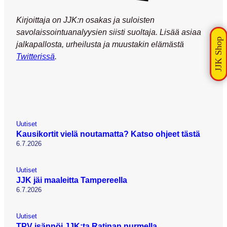
Kirjoittaja on JJK:n osakas ja suloisten
savolaissointuanalyysien siisti suoltaja. Lisää asiaa
jalkapallosta, urheilusta ja muustakin elämästä
Twitterissä
.
Uutiset
Kausikortit vielä noutamatta? Katso ohjeet tästä
6.7.2026
Uutiset
JJK jäi maaleitta Tampereella
6.7.2026
Uutiset
TPV isännöi JJK:ta Ratinan nurmella