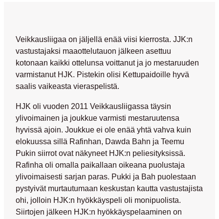
Veikkausliigaa on jäljellä enää viisi kierrosta. JJK:n
vastustajaksi maaottelutauon jälkeen asettuu
kotonaan kaikki ottelunsa voittanut ja jo mestaruuden
varmistanut HJK. Pistekin olisi Kettupaidoille hyvä
saalis vaikeasta vieraspelistä.
HJK oli vuoden 2011 Veikkausliigassa täysin
ylivoimainen ja joukkue varmisti mestaruutensa
hyvissä ajoin. Joukkue ei ole enää yhtä vahva kuin
elokuussa sillä
Rafinhan
,
Dawda Bahn
ja
Teemu
Pukin
siirrot ovat näkyneet HJK:n peliesityksissä.
Rafinha oli omalla paikallaan oikeana puolustaja
ylivoimaisesti sarjan paras. Pukki ja Bah puolestaan
pystyivät murtautumaan keskustan kautta vastustajista
ohi, jolloin HJK:n hyökkäyspeli oli monipuolista.
Siirtojen jälkeen HJK:n hyökkäyspelaaminen on