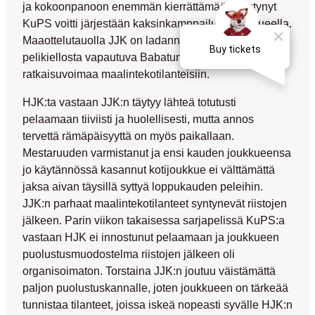
ja kokoonpanoon enemmän kierrättämään pystynyt
KuPS voitti järjestään kaksinkamppailut keskialueella.
Maaottelutauolla JJK on ladannut akut täyteen ja
pelikiellosta vapautuva
Babatunde Wusu
tuo
ratkaisuvoimaa maalintekotilanteisiin.
HJK:ta vastaan JJK:n täytyy lähteä totutusti
pelaamaan tiiviisti ja huolellisesti, mutta annos
tervettä rämäpäisyyttä on myös paikallaan.
Mestaruuden varmistanut ja ensi kauden joukkueensa
jo käytännössä kasannut kotijoukkue ei välttämättä
jaksa aivan täysillä syttyä loppukauden peleihin.
JJK:n parhaat maalintekotilanteet syntynevät riistojen
jälkeen. Parin viikon takaisessa sarjapelissä KuPS:a
vastaan HJK ei innostunut pelaamaan ja joukkueen
puolustusmuodostelma riistojen jälkeen oli
organisoimaton. Torstaina JJK:n joutuu väistämättä
paljon puolustuskannalle, joten joukkueen on tärkeää
tunnistaa tilanteet, joissa iskeä nopeasti syvälle HJK:n