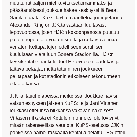
muuttunut paljon mielikuvituksettomammaksi ja
pääsääntöisesti joukkue hakee keskityksillä
Berat
Sadikin
päätä. Kaksi täyttä maaottelua juuri pelannut
Alexander Ring
on JJK:ta vastaan luultavasti
lepovuorossa, joten HJK:n kokoonpanosta puuttuu
paljon nopeutta, dynaamisuutta ja ratkaisuvoimaa
verraten Kettupaitojen edelliseen surullisen
kuuluisaan vierailuun Sonera Stadionilla. HJK:n
keskikentälle hankittu
Joel Perovuo
on laadukas ja
taitava pelaaja, mutta tottuminen joukkueen
pelitapaan ja kotistadionin erikoiseen tekonurmeen
ottaa aikansa.
JJK jäi tauolle apeissa merkeissä. Joukkue hävisi
vaisun esityksen jälkeen KuPS:lle ja
Jani Virtanen
loukkasi ottelunsa nilkkansa vakavan näköisesti.
Virtasen nilkasta ei Kettuleirin onneksi ole löytynyt
mitään rakenteellista vauriota. KuPS-ottelussa JJK:n
pohkeissa painoi raskaalla kentällä pelattu TPS-ottelu