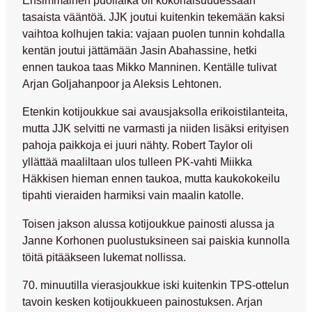
tasaista vääntöä. JJK joutui kuitenkin tekemään kaksi
vaihtoa kolhujen takia: vajaan puolen tunnin kohdalla
kentän joutui jättämään Jasin Abahassine, hetki
ennen taukoa taas Mikko Manninen. Kentälle tulivat
Arjan Goljahanpoor ja Aleksis Lehtonen.
Etenkin kotijoukkue sai avausjaksolla erikoistilanteita,
mutta JJK selvitti ne varmasti ja niiden lisäksi erityisen
pahoja paikkoja ei juuri nähty. Robert Taylor oli
yllättää maaliltaan ulos tulleen PK-vahti Miikka
Häkkisen hieman ennen taukoa, mutta kaukokokeilu
tipahti vieraiden harmiksi vain maalin katolle.
Toisen jakson alussa kotijoukkue painosti alussa ja
Janne Korhonen puolustuksineen sai paiskia kunnolla
töitä pitääkseen lukemat nollissa.
70. minuutilla vierasjoukkue iski kuitenkin TPS-ottelun
tavoin kesken kotijoukkueen painostuksen. Arjan