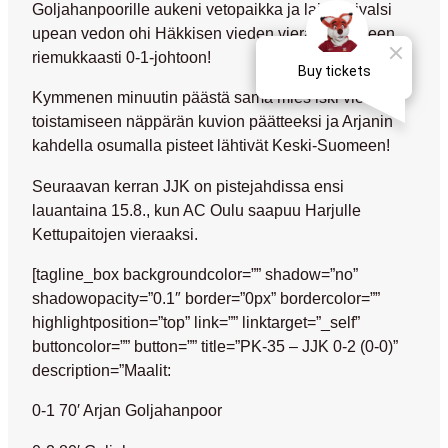
Goljahanpoorille aukeni vetopaikka ja laituri sivalsi
upean vedon ohi Häkkisen vieden vierasjoukkueen
riemukkaasti 0-1-johtoon!
Kymmenen minuutin päästä sama mies iski vielä
toistamiseen näppärän kuvion päätteeksi ja Arjanin
kahdella osumalla pisteet lähtivät Keski-Suomeen!
Seuraavan kerran JJK on pistejahdissa ensi
lauantaina 15.8., kun AC Oulu saapuu Harjulle
Kettupaitojen vieraaksi.
[tagline_box backgroundcolor=”” shadow=”no”
shadowopacity=”0.1″ border=”0px” bordercolor=””
highlightposition=”top” link=”” linktarget=”_self”
buttoncolor=”” button=”” title=”PK-35 – JJK 0-2 (0-0)”
description=”Maalit:
0-1 70′ Arjan Goljahanpoor