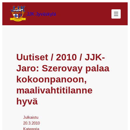
JJK Jyväskylä
Uutiset / 2010 / JJK-
Jaro: Szerovay palaa
kokoonpanoon,
maalivahtitilanne
hyvä
Julkaistu
20.3.2010
Kategoria