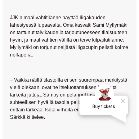
JJK:n maalivahtitilanne näyttää liigakauden
lähestyessä lupaavalta. Oma kasvatti Sami Myllymäki
on tarttunut talvikaudella tarjoutuneeseen tilaisuuteen
hyvin, ja maalivahtien välillä on terve kilpailutilanne.
Myllymäki on torjunut neljästä liigacupin pelistä kolme
nollapeliä.
– Vaikka näillä tilastoilla ei sen suurempaa merkitystä
vielä olekaan, ovat ne itseluottamuksen kannalta
tärkeitä juttuja. Sämpy on pelannut tasaisesti
suhteellisen hyvällä tasolla pelistä toiseen, mikä on
erittäin tärkeää. Isoja virheitä ei ole tullut ollenkaan,
Särkkä kiittelee.