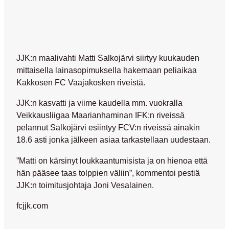
JJK:n maalivahti Matti Salkojärvi siirtyy kuukauden
mittaisella lainasopimuksella hakemaan peliaikaa
Kakkosen FC Vaajakosken riveistä.
JJK:n kasvatti ja viime kaudella mm. vuokralla
Veikkausliigaa Maarianhaminan IFK:n riveissä
pelannut Salkojärvi esiintyy FCV:n riveissä ainakin
18.6 asti jonka jälkeen asiaa tarkastellaan uudestaan.
”Matti on kärsinyt loukkaantumisista ja on hienoa että
hän pääsee taas tolppien väliin”, kommentoi pestiä
JJK:n toimitusjohtaja Joni Vesalainen.
fcjjk.com