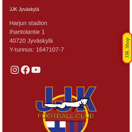
JJK Jyväskylä
Harjun stadion
Ihantolantie 1
40720 Jyväskylä
Y-tunnus: 1647107-7
Instagram
Facebook
YouTube