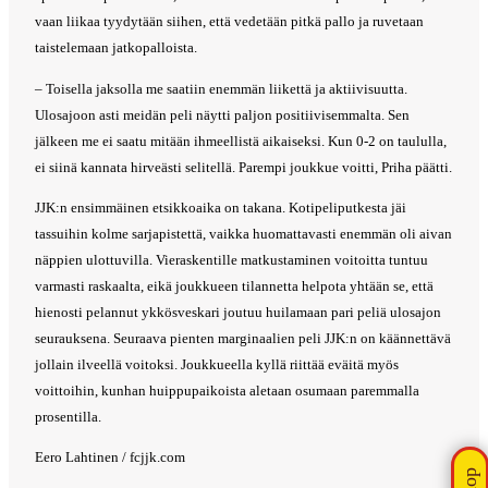
vaan liikaa tyydytään siihen, että vedetään pitkä pallo ja ruvetaan
taistelemaan jatkopalloista.
– Toisella jaksolla me saatiin enemmän liikettä ja aktiivisuutta.
Ulosajoon asti meidän peli näytti paljon positiivisemmalta. Sen
jälkeen me ei saatu mitään ihmeellistä aikaiseksi. Kun 0-2 on taululla,
ei siinä kannata hirveästi selitellä. Parempi joukkue voitti, Priha päätti.
JJK:n ensimmäinen etsikkoaika on takana. Kotipeliputkesta jäi
tassuihin kolme sarjapistettä, vaikka huomattavasti enemmän oli aivan
näppien ulottuvilla. Vieraskentille matkustaminen voitoitta tuntuu
varmasti raskaalta, eikä joukkueen tilannetta helpota yhtään se, että
hienosti pelannut ykkösveskari joutuu huilamaan pari peliä ulosajon
seurauksena. Seuraava pienten marginaalien peli JJK:n on käännettävä
jollain ilveellä voitoksi. Joukkueella kyllä riittää eväitä myös
voittoihin, kunhan huippupaikoista aletaan osumaan paremmalla
prosentilla.
Eero Lahtinen / fcjjk.com