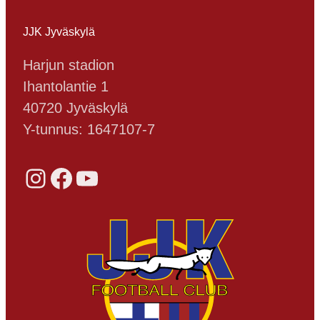
JJK Jyväskylä
Harjun stadion
Ihantolantie 1
40720 Jyväskylä
Y-tunnus: 1647107-7
Instagram
Facebook
YouTube