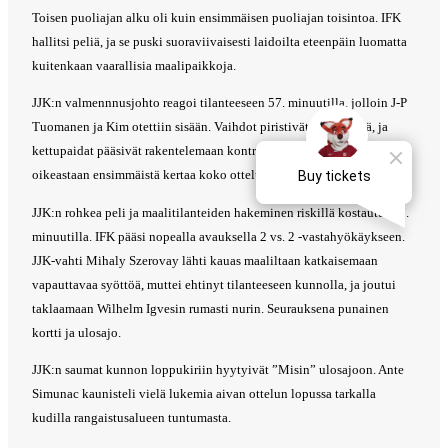
Toisen puoliajan alku oli kuin ensimmäisen puoliajan toisintoa. IFK
hallitsi peliä, ja se puski suoraviivaisesti laidoilta eteenpäin luomatta
kuitenkaan vaarallisia maalipaikkoja.
JJK:n valmennnusjohto reagoi tilanteeseen 57. minuutilla, jolloin J-P
Tuomanen ja Kim otettiin sisään. Vaihdot piristivät JJK:n peliä, ja
kettupaidat pääsivät rakentelemaan kontrolloituja hyökkäyksiä
oikeastaan ensimmäistä kertaa koko ottelussa.
JJK:n rohkea peli ja maalitilanteiden hakeminen riskillä kostautui 77.
minuutilla. IFK pääsi nopealla avauksella 2 vs. 2 -vastahyökäykseen.
JJK-vahti Mihaly Szerovay lähti kauas maaliltaan katkaisemaan
vapauttavaa syöttöä, muttei ehtinyt tilanteeseen kunnolla, ja joutui
taklaamaan Wilhelm Igvesin rumasti nurin. Seurauksena punainen
kortti ja ulosajo.
JJK:n saumat kunnon loppukiriin hyytyivät ”Misin” ulosajoon. Ante
Simunac kaunisteli vielä lukemia aivan ottelun lopussa tarkalla
kudilla rangaistusalueen tuntumasta.