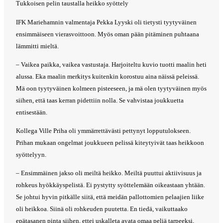
Tukkoisen pelin taustalla heikko syöttely
IFK Mariehamnin valmentaja Pekka Lyyski oli tietysti tyytyväinen
ensimmäiseen vierasvoittoon. Myös oman pään pitäminen puhtaana
lämmitti mieltä.
– Vaikea paikka, vaikea vastustaja. Harjoiteltu kuvio tuotti maalin heti
alussa. Eka maalin merkitys kuitenkin korostuu aina näissä peleissä.
Mä oon tyytyväinen kolmeen pisteeseen, ja mä olen tyytyväinen myös
siihen, että taas kerran pidettiin nolla. Se vahvistaa joukkuetta
entisestään.
Kollega Ville Priha oli ymmärrettävästi pettynyt lopputulokseen.
Prihan mukaan ongelmat joukkueen pelissä kiteytyivät taas heikkoon
syöttelyyn.
– Ensimmäinen jakso oli meiltä heikko. Meiltä puuttui aktiivisuus ja
rohkeus hyökkäyspelistä. Ei pystytty syöttelemään oikeastaan yhtään.
Se johtui hyvin pitkälle siitä, että meidän pallottomien pelaajien liike
oli heikkoa. Siinä oli rohkeuden puutetta. En tiedä, vaikuttaako
epätasanen pinta siihen, ettei uskalleta avata omaa peliä tarpeeksi,