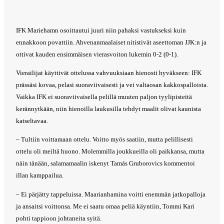
IFK Mariehamn osoittautui juuri niin pahaksi vastukseksi kuin
ennakkoon povattiin. Ahvenanmaalaiset nitistivät aseettoman JJK:n ja
ottivat kauden ensimmäisen vierasvoiton lukemin 0-2 (0-1).
Vierailijat käyttivät ottelussa vahvuuksiaan hienosti hyväkseen: IFK
prässäsi kovaa, pelasi suoraviivaisesti ja vei valtaosan kakkospalloista.
Vaikka IFK ei suoraviivaisella pelillä muuten paljon tyylipisteitä
kerännytkään, niin hienoilla laukusilla tehdyt maalit olivat kaunista
katseltavaa.
– Tultiin voittamaan ottelu. Voitto myös saatiin, mutta pelillisesti
ottelu oli meiltä huono. Molemmilla joukkueilla oli paikkansa, mutta
näin tänään, salamamaalin iskenyt
Tamás Gruborovics kommentoi
illan kamppailua.
– Ei pärjätty tappeluissa. Maarianhamina voitti enemmän jatkopalloja
ja ansaitsi voittonsa. Me ei saatu omaa peliä käyntiin, Tommi Kari
pohti tappioon johtaneita syitä.