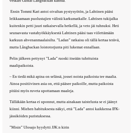
veskari Gustaf Långbackan kanssa.
Ensin Tommi Kari antoi oivaltan pystysyötön, ja Lahtinen pääsi
leikkaamaan puolustajien välistä karkumatkalle. Lahtisen tukijalka
kuitenkin petti juuri ratkaisevalla hetkellä, ja veto jäi tuhnuksi. Heti
seuraavasta vastahyökkäyksestä Lahtinen pääsi taas viilettämään
karkuun ahvenanmaalaisilta. ”Ladan” ratkaisu oli tällä kertaa terävä,
mutta Långbackan loistotorjunta piti lukemat ennallaan.
Pelin jälkeen pettynyt ”Lada” ruoski itseään tuhrituista
maalipaikoista.
– En tiedä mikä apina on selässä, jossei noista paikoista tee maalia.
Ainoa positiivinen asia on, että pääsee paikoille, mutta paikoista
pitäisi myös ruveta upottamaan maaleja.
Tälläkään kertaa ei uponnut, mutta ainakaan taistelusta se ei jäänyt
kiinni. Miehen habituksesta näkyi, että ”Lada” antoi kaikkensa IFK-
jässiköiden puristuksessa.
”Misin” Ulosajo hyydytti JJK:n kirin