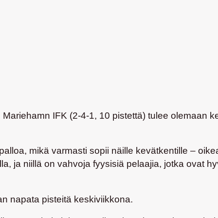
n Mariehamn IFK (2-4-1, 10 pistettä) tulee olemaan k
apalloa, mikä varmasti sopii näille kevätkentille – oik
lla, ja niillä on vahvoja fyysisiä pelaajia, jotka ova
an napata pisteitä keskiviikkona.