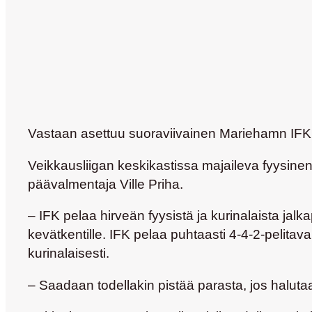
Vastaan asettuu suoraviivainen Mariehamn IFK
Veikkausliigan keskikastissa majaileva fyysine
päävalmentaja Ville Priha.
– IFK pelaa hirveän fyysistä ja kurinalaista jalk
kevätkentille. IFK pelaa puhtaasti 4-4-2-pelitava
kurinalaisesti.
– Saadaan todellakin pistää parasta, jos haluta