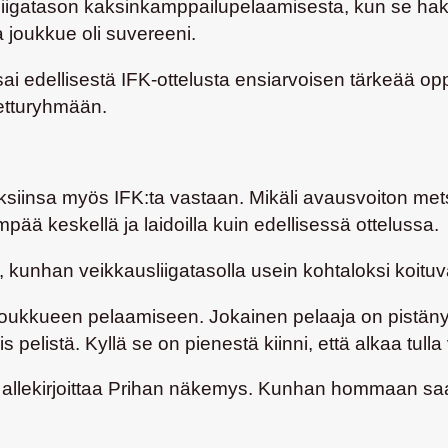
a liigatason kaksinkamppailupelaamisesta, kun se ha
 joukkue oli suvereeni.
 edellisestä IFK-ottelusta ensiarvoisen tärkeää oppi
ketturyhmään.
ksiinsa myös IFK:ta vastaan. Mikäli avausvoiton mets
pää keskellä ja laidoilla kuin edellisessä ottelussa.
kunhan veikkausliigatasolla usein kohtaloksi koituva
joukkueen pelaamiseen. Jokainen pelaaja on pistänyt
s pelistä. Kyllä se on pienestä kiinni, että alkaa tulla 
 allekirjoittaa Prihan näkemys. Kunhan hommaan saa