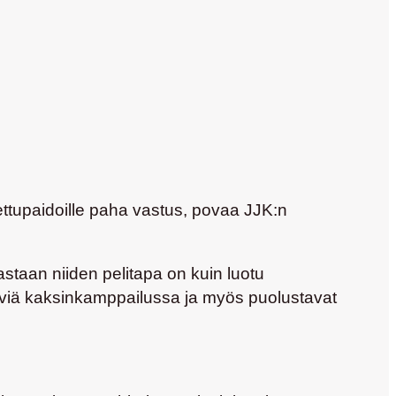
ettupaidoille paha vastus, povaa JJK:n
eastaan niiden pelitapa on kuin luotu
t hyviä kaksinkamppailussa ja myös puolustavat