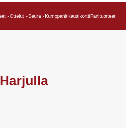
eet
Ottelut
Seura
Kumppanit
Kausikortti
Fanituotteet
Harjulla