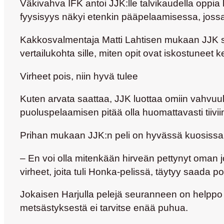
Väkivahva IFK antoi JJK:lle talvikaudella oppi
fyysisyys näkyi etenkin pääpelaamisessa, jossa
Kakkosvalmentaja Matti Lahtisen mukaan JJK sai
vertailukohta sille, miten opit ovat iskostuneet 
Virheet pois, niin hyvä tulee
Kuten arvata saattaa, JJK luottaa omiin vahvuu
puoluspelaamisen pitää olla huomattavasti tiiviim
Prihan mukaan JJK:n peli on hyvässä kuosissa, 
– En voi olla mitenkään hirveän pettynyt oman 
virheet, joita tuli Honka-pelissä, täytyy saada poi
Jokaisen Harjulla pelejä seuranneen on helppo
metsästyksestä ei tarvitse enää puhua.