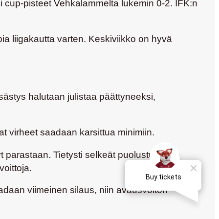
ki cup-pisteet Vehkalammelta lukemin 0-2. IFK:n
a liigakautta varten. Keskiviikko on hyvä
ästys halutaan julistaa päättyneeksi,
t virheet saadaan karsittua minimiin.
 parastaan. Tietysti selkeät puolustuspään
voittoja.
daan viimeinen silaus, niin avausvoiton