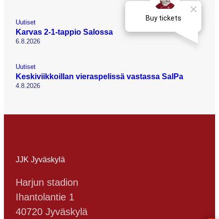
Uutiset
Karvas 2-1-tappio Salossa
6.8.2026
Uutiset
Keskiviikkoillan vieraspelissä vastassa SalPa
4.8.2026
JJK Jyväskylä
Harjun stadion
Ihantolantie 1
40720 Jyväskylä