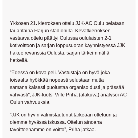
Ykkösen 21. kierroksen ottelu JJK-AC Oulu pelataan
lauantaina Harjun stadionilla. Kevätkierroksen
vastaava ottelu päättyi Oulussa oululaisten 2-1
kotivoittoon ja sarjan loppusuoran käynnistyessä JJK
hakee revanssia Oulusta, sarjan tärkeimmällä
hetkellä.
”Edessä on kova peli. Vastustaja on hyvä joka
toisaalta hyökkää nopeasti selustaan mutta
samanaikaisesti puolustaa organisoidusti ja prässää
vahvasti”, JJK-luotsi Ville Priha (alakuva) analysoi AC
Oulun vahvuuksia.
”JJK on hyvin valmistautunut tärkeään otteluun ja
olemme hyvässä iskussa. Ottelun ainoana
tavoitteenamme on voitto”, Priha jatkaa.