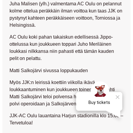
Juha Malisen (ylh.) valmentama AC Oulu on pelannut
kolme ottelua peräkkäin ilman voittoa kun taas JJK on
pystynyt kahteen peräkkäiseen voittoon, Torniossa ja
Helsingissä.
AC Oulu koki pahan takaiskun edellisessä Jippo-
ottelussa kun joukkueen toppari Juho Meriläinen
loukkasi nilkkansa niin pahasti että tämän kauden
pelit on pelattu.
Matti Salkojärvi sivussa loppukauden
Myös JJK:n leirissä koettiin viikolla ikävä
loukkaantuminen kun joukkueen toinen maalivahti
Matti Salkojärvi teloi polvensa harjoituksissa niin että
polvi operoidaan ja Salkojärven kausi on ohi.
JJK-AC Oulu lauantaina Harjun stadionilla klo 15.00 –
Tervetuloa!