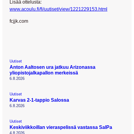
Lisää ottelusta:
www.acoulu.fi/fi/uutiset/view/1221229153.html
fcjjk.com
Uutiset
Anton Aaltosen ura jatkuu Arizonassa
yliopistojalkapallon merkeissä
6.8.2026
Uutiset
Karvas 2-1-tappio Salossa
6.8.2026
Uutiset
Keskiviikkoillan vieraspelissä vastassa SalPa
4.8.2026