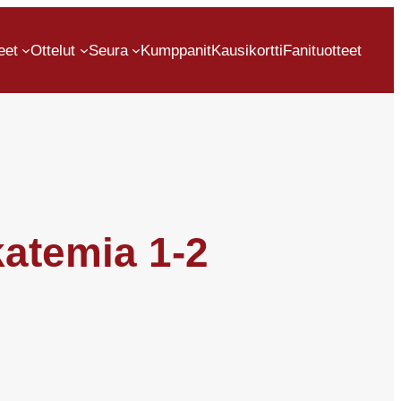
eet
Ottelut
Seura
Kumppanit
Kausikortti
Fanituotteet
katemia 1-2