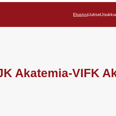
Etusivu
Uutiset
Joukku
 JJK Akatemia-VIFK A