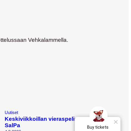
iottelussaan Vehkalammella.
Uutiset
Keskiviikkoillan vieraspelissä vastassa
SalPa