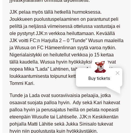
jyväskyläläisten onnistua täydellisesti.
JJK pelaa myös tällä hetkellä hurmoksessa.
Joukkueen puolustuspelaaminen on parantunut peli
peliltä ja neljässä viimeisessä ottelussa vastustaja ei
ole pystynyt JJK:n verkkoa heiluttamaan. Keväällä
JJK voitti FC:n Harjulla 2 – 0 ”Tunde” Wusun maaleilla
ja Wusua on FC Hämeenlinnan syytä varoa nytkin.
Nigerialaistykki on heilutellut verkkoa jo 15 kertaa
tällä kaudella. Wusua hyvin hyökkäyksissä tukevat
nopea Mika ”Lada” Lahtinen, taitava Ady ja kevään
loukkaantumisesta toipunut kettumaisen viekas
Tommi Kari.
Tunde ja Lada ovat suoraviivaisia pelaajia, jotka
osaavat suojata palloa hyvin. Ady sekä Kari hakevat
palloa hyvin ja perusajatus heillä on pelata nopeasti
eteenpäin Wusulle tai Lahtiselle. JJK:n Keskikentän
pohjalla Matti Lähitie sekä Jukka Sinisalo tukevat
hyvin niin puolustusta kuin hyökkäystäkin.