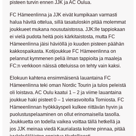
pisteen turvin ennen JJK ja AC Oulua.
FC Hämeenlinna ja JJK eivät kumpikaan varmasti
halua hävitä ottelua, sillä tasatuloskin pitää molemmat
joukkueet mukana nousutaistossa. JJK:lle tappiokaan
ei vielä pudota heitä pois kärkitaistosta, mutta FC
Hämeenlinna jäisi häviöllä jo kuuden pisteen päähän
kakkospaikasta. Kotijoukkue FC Hämeenlinna on
pelannut kymmenen peliä ilman tappioita ja maaleja
FC:n verkkoon näissä otteluissa on tehty vain kaksi.
Elokuun kahtena ensimmäisenä lauantaina FC
Hämeenlinna teki oman Nordic Tourin ja tulos peleistä
oli loistava. AC Oulu kaatui 1 – 2 ja viime lauantaina
joukkue haki pisteet 0 – 1 vierasvoitolla Torniosta. FC
Hämeenlinnan hyökkäyspeli kulkee riittävän hyvin ja
puolustuspelaaminen on ollut erinomaisella tasolla.
Joukkuetta on todella vaikea voittaa tällä hetkellä ja
jos JJK meinaa viedä Kaurialasta kolme pinnaa, pitää