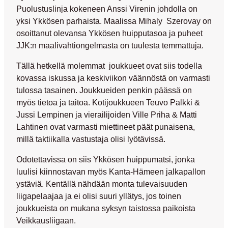
Puolustuslinja kokeneen Anssi Virenin johdolla on
yksi Ykkösen parhaista. Maalissa Mihaly Szerovay on
osoittanut olevansa Ykkösen huipputasoa ja puheet
JJK:n maalivahtiongelmasta on tuulesta temmattuja.
Tällä hetkellä molemmat joukkueet ovat siis todella
kovassa iskussa ja keskiviikon väännöstä on varmasti
tulossa tasainen. Joukkueiden penkin päässä on
myös tietoa ja taitoa. Kotijoukkueen Teuvo Palkki &
Jussi Lempinen ja vierailijoiden Ville Priha & Matti
Lahtinen ovat varmasti miettineet päät punaisena,
millä taktiikalla vastustaja olisi lyötävissä.
Odotettavissa on siis Ykkösen huippumatsi, jonka
luulisi kiinnostavan myös Kanta-Hämeen jalkapallon
ystäviä. Kentällä nähdään monta tulevaisuuden
liigapelaajaa ja ei olisi suuri yllätys, jos toinen
joukkueista on mukana syksyn taistossa paikoista
Veikkausliigaan.