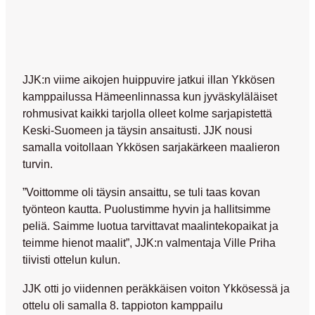
JJK:n viime aikojen huippuvire jatkui illan Ykkösen
kamppailussa Hämeenlinnassa kun jyväskyläläiset
rohmusivat kaikki tarjolla olleet kolme sarjapistettä
Keski-Suomeen ja täysin ansaitusti. JJK nousi
samalla voitollaan Ykkösen sarjakärkeen maalieron
turvin.
”Voittomme oli täysin ansaittu, se tuli taas kovan
työnteon kautta. Puolustimme hyvin ja hallitsimme
peliä. Saimme luotua tarvittavat maalintekopaikat ja
teimme hienot maalit”, JJK:n valmentaja Ville Priha
tiivisti ottelun kulun.
JJK otti jo viidennen peräkkäisen voiton Ykkösessä ja
ottelu oli samalla 8. tappioton kamppailu