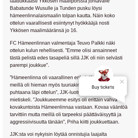
laadukkaasti Ykkösen maalipörssiä johtavalle
Babatunde Wusulle ja Tunden pusku löysi
hämeenlinnalaismaalin tolpan kautta. Näin koko
ottelun vaarallisesti esiintynyt hyökkääjä nosti
Ykkösen maalimääränsä jo 16.
FC Hämeenlinnan valmentaja Teuvo Palkki näki
ottelun kulun rehellisesti. ”Emme olisi ansainneet
tästä pelistä edes tasapeliä sillä JJK oli niin selvästi
parempi joukkue”.
”Hämeenlinna oli vaarallinen erikoistilanteissa ja
meillä oli hieman myös tuuriakin että maalimme pysyi
puhtaana läpi ottelun”, JJK-luotsi Ville Priha
mietiskeli. ”Joukkueemme esitys oli erittäin vahva
kovakuntoista Hämeenlinnaa vastaan. Kovaa vääntöä
tarvittiin mutta meillä oli tarpeeksi päättäväisyyttä ja
aggressiivisuutta tänään”, Priha kiitti joukkuettaan.
JJK:sta voi nykyisin löytää onnistujia laajalta