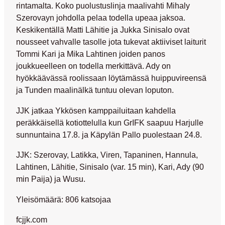
rintamalta. Koko puolustuslinja maalivahti Mihaly
Szerovayn johdolla pelaa todella upeaa jaksoa.
Keskikentällä Matti Lähitie ja Jukka Sinisalo ovat
nousseet vahvalle tasolle jota tukevat aktiiviset laiturit
Tommi Kari ja Mika Lahtinen joiden panos
joukkueelleen on todella merkittävä. Ady on
hyökkäävässä roolissaan löytämässä huippuvireensä
ja Tunden maalinälkä tuntuu olevan loputon.
JJK jatkaa Ykkösen kamppailuitaan kahdella
peräkkäisellä kotiottelulla kun GrIFK saapuu Harjulle
sunnuntaina 17.8. ja Käpylän Pallo puolestaan 24.8.
JJK: Szerovay, Latikka, Viren, Tapaninen, Hannula,
Lahtinen, Lähitie, Sinisalo (var. 15 min), Kari, Ady (90
min Paija) ja Wusu.
Yleisömäärä: 806 katsojaa
fcjjk.com