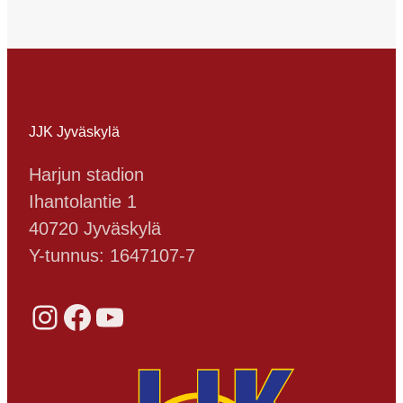
JJK Jyväskylä
Harjun stadion
Ihantolantie 1
40720 Jyväskylä
Y-tunnus: 1647107-7
Instagram
Facebook
YouTube