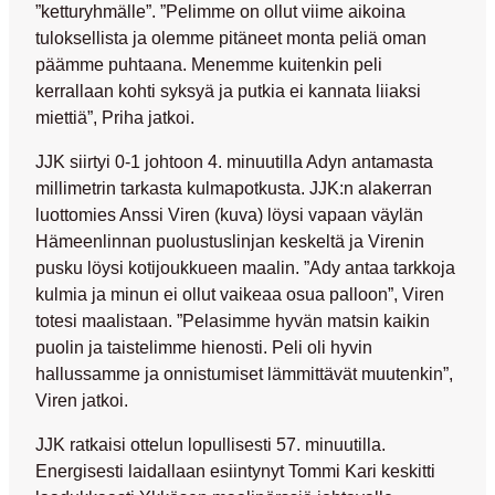
”ketturyhmälle”. ”Pelimme on ollut viime aikoina
tuloksellista ja olemme pitäneet monta peliä oman
päämme puhtaana. Menemme kuitenkin peli
kerrallaan kohti syksyä ja putkia ei kannata liiaksi
miettiä”, Priha jatkoi.
JJK siirtyi 0-1 johtoon 4. minuutilla Adyn antamasta
millimetrin tarkasta kulmapotkusta. JJK:n alakerran
luottomies Anssi Viren (kuva) löysi vapaan väylän
Hämeenlinnan puolustuslinjan keskeltä ja Virenin
pusku löysi kotijoukkueen maalin. ”Ady antaa tarkkoja
kulmia ja minun ei ollut vaikeaa osua palloon”, Viren
totesi maalistaan. ”Pelasimme hyvän matsin kaikin
puolin ja taistelimme hienosti. Peli oli hyvin
hallussamme ja onnistumiset lämmittävät muutenkin”,
Viren jatkoi.
JJK ratkaisi ottelun lopullisesti 57. minuutilla.
Energisesti laidallaan esiintynyt Tommi Kari keskitti