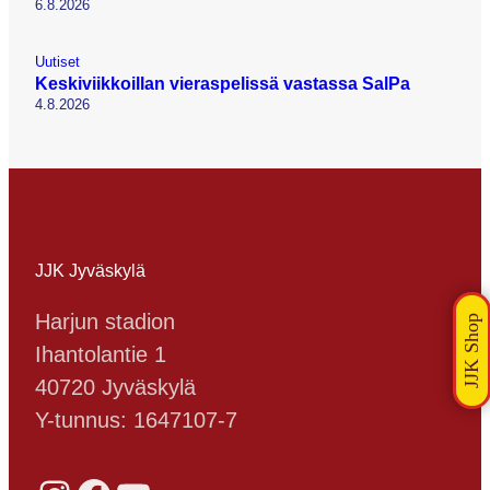
6.8.2026
Uutiset
Keskiviikkoillan vieraspelissä vastassa SalPa
4.8.2026
JJK Jyväskylä
Harjun stadion
Ihantolantie 1
40720 Jyväskylä
Y-tunnus: 1647107-7