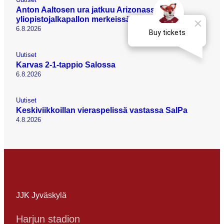
Anton Aaltosen ura jatkuu Arizonassa
yliopistojalkapallon merkeissä
6.8.2026
Uutiset
Karvas 2-1-tappio Salossa
6.8.2026
Uutiset
Keskiviikkoillan vieraspelissä vastassa SalPa
4.8.2026
JJK Jyväskylä
Harjun stadion