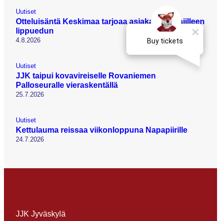
Uutiset
Otteluisäntä Keskimaa tarjoaa asiakasomistajilleen
lippuedun
4.8.2026
Uutiset
JJK taipui kovavireiselle Rovaniemen
Palloseuralle vieraskentällä
25.7.2026
Uutiset
Kettulauma reissaa viikonloppuna Napapiirille
24.7.2026
JJK Jyväskylä