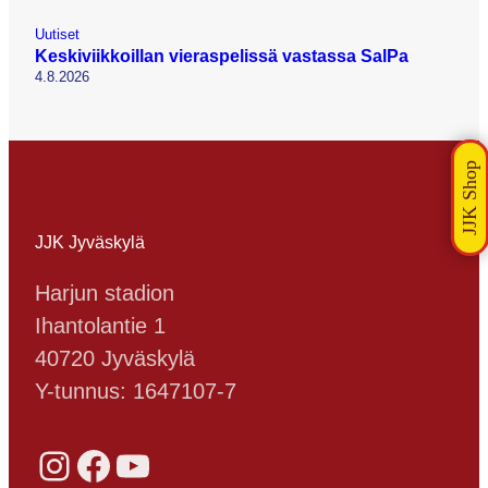
Uutiset
Keskiviikkoillan vieraspelissä vastassa SalPa
4.8.2026
JJK Jyväskylä
Harjun stadion
Ihantolantie 1
40720 Jyväskylä
Y-tunnus: 1647107-7
Instagram
Facebook
YouTube