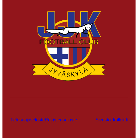
Tietosuojaseloste
Rekisteriseloste
Sivusto: kallek.fi