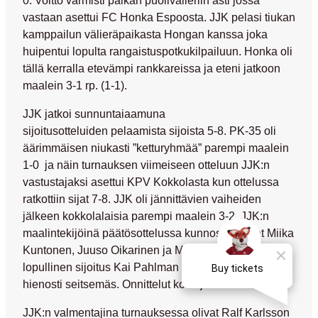
vastaan asettui FC Honka Espoosta. JJK pelasi tiukan
kamppailun välieräpaikasta Hongan kanssa joka
huipentui lopulta rangaistuspotkukilpailuun. Honka oli
tällä kerralla etevämpi rankkareissa ja eteni jatkoon
maalein 3-1 rp. (1-1).
JJK jatkoi sunnuntaiaamuna
sijoitusotteluiden pelaamista sijoista 5-8. PK-35 oli
äärimmäisen niukasti ”ketturyhmää” parempi maalein
1-0 ja näin turnauksen viimeiseen otteluun JJK:n
vastustajaksi asettui KPV Kokkolasta kun ottelussa
ratkottiin sijat 7-8. JJK oli jännittävien vaiheiden
jälkeen kokkolalaisia parempi maalein 3-2. JJK:n
maalintekijöinä päätösottelussa kunnostautuivat
Miika
Kuntonen, Juuso Oikarinen
ja
Mikko Hiltunen.
JJK:n
lopullinen sijoitus Kai Pahlman -turnauksessa oli
hienosti seitsemäs. Onnittelut koko joukkueelle!
JJK:n valmentajina turnauksessa olivat
Ralf Karlsson