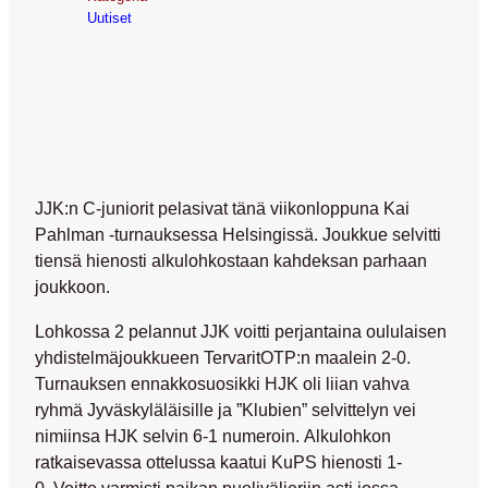
Uutiset
JJK:n C-juniorit pelasivat tänä viikonloppuna Kai
Pahlman -turnauksessa Helsingissä. Joukkue selvitti
tiensä hienosti alkulohkostaan kahdeksan parhaan
joukkoon.
Lohkossa 2 pelannut JJK voitti perjantaina oululaisen
yhdistelmäjoukkueen TervaritOTP:n maalein 2-0.
Turnauksen ennakkosuosikki HJK oli liian vahva
ryhmä Jyväskyläläisille ja ”Klubien” selvittelyn vei
nimiinsa HJK selvin 6-1 numeroin. Alkulohkon
ratkaisevassa ottelussa kaatui KuPS hienosti 1-
0. Voitto varmisti paikan puolivälieriin asti jossa