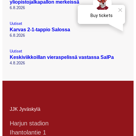
yliopistojalkapallon merkeissä
6.8.2026
Uutiset
Karvas 2-1-tappio Salossa
6.8.2026
Uutiset
Keskiviikkoillan vieraspelissä vastassa SalPa
4.8.2026
JJK Jyväskylä
Harjun stadion
Ihantolantie 1