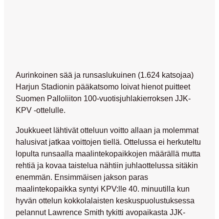
Aurinkoinen sää ja runsaslukuinen (1.624 katsojaa)
Harjun Stadionin pääkatsomo loivat hienot puitteet
Suomen Palloliiton 100-vuotisjuhlakierroksen JJK-
KPV -ottelulle.
Joukkueet lähtivät otteluun voitto allaan ja molemmat
halusivat jatkaa voittojen tiellä. Ottelussa ei herkuteltu
lopulta runsaalla maalintekopaikkojen määrällä mutta
rehtiä ja kovaa taistelua nähtiin juhlaottelussa sitäkin
enemmän. Ensimmäisen jakson paras
maalintekopaikka syntyi KPV:lle 40. minuutilla kun
hyvän ottelun kokkolalaisten keskuspuolustuksessa
pelannut Lawrence Smith tykitti avopaikasta JJK-