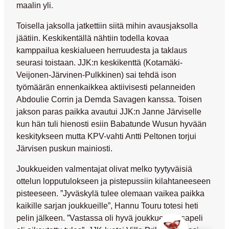
maalin yli.
Toisella jaksolla jatkettiin siitä mihin avausjaksolla
jäätiin. Keskikentällä nähtiin todella kovaa
kamppailua keskialueen herruudesta ja taklaus
seurasi toistaan. JJK:n keskikenttä (Kotamäki-
Veijonen-Järvinen-Pulkkinen) sai tehdä ison
työmäärän ennenkaikkea aktiivisesti pelanneiden
Abdoulie Corrin ja Demda Savagen kanssa. Toisen
jakson paras paikka avautui JJK:n Janne Järviselle
kun hän tuli hienosti esiin Babatunde Wusun hyvään
keskitykseen mutta KPV-vahti Antti Peltonen torjui
Järvisen puskun mainiosti.
Joukkueiden valmentajat olivat melko tyytyväisiä
ottelun lopputulokseen ja pistepussiin kilahtaneeseen
pisteeseen. ”Jyväskylä tulee olemaan vaikea paikka
kaikille sarjan joukkueille”, Hannu Touru totesi heti
pelin jälkeen. ”Vastassa oli hyvä joukkue ja tasapeli