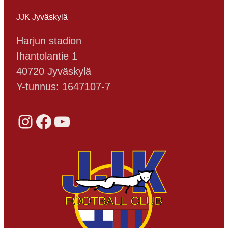
JJK Jyväskylä
Harjun stadion
Ihantolantie 1
40720 Jyväskylä
Y-tunnus: 1647107-7
Instagram
Facebook
YouTube