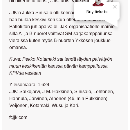
oli oikeutettu tulos”, JJK-luotsi Ville Priha summasi.
JJK:n Jukka Sinisalo otti kolmannen varoituksensa ja
hän huilaa keskiviikon Cup-ottelun Heinolassa.
Palloliiton juhlapäivä oli JJK-organisaatiolle mainio
sillä A- ja B-nuoret voittivat SM-sarjakamppailunsa
vieraissa kuten myös B-nuorten Ykkösen joukkue
omansa.
Kuva: Pekko Kotamäki sai tehdä täyden päivätyön
muun keskikentän kanssa päivän kamppailussa
KPV:ta vastaan
Yleisömäärä:
1.624
JJK:
Salkojärvi, J-M. Häkkinen, Sinisalo, Lehtonen,
Hannula, Järvinen, Alhonen (46. min Pulkkinen),
Veíjonen, Kotamäki, Wusu ja Kari.
fcjjk.com