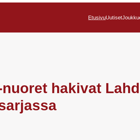
Etusivu
Uutiset
Joukku
A-nuoret hakivat Lahd
sarjassa