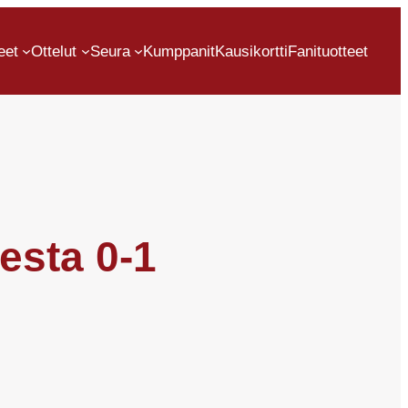
eet
Ottelut
Seura
Kumppanit
Kausikortti
Fanituotteet
esta 0-1