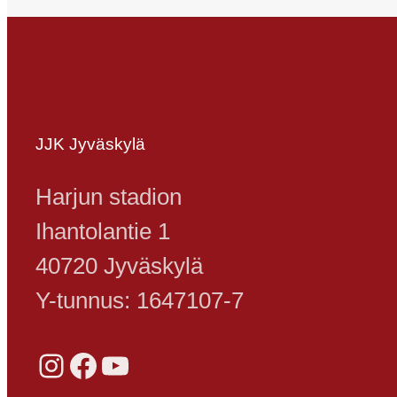
JJK Jyväskylä
Harjun stadion
Ihantolantie 1
40720 Jyväskylä
Y-tunnus: 1647107-7
Instagram
Facebook
YouTube