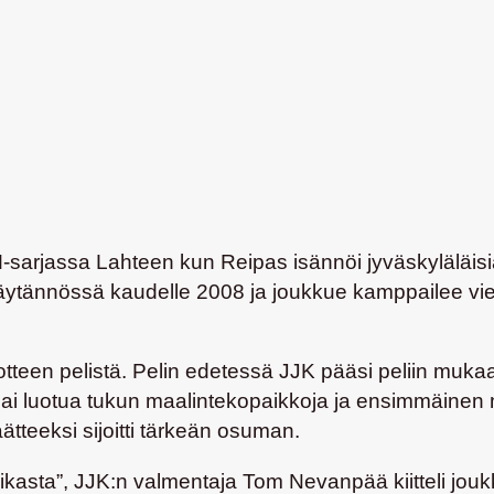
M-sarjassa Lahteen kun Reipas isännöi jyväskyläläis
käytännössä kaudelle 2008 ja joukkue kamppailee vie
n otteen pelistä. Pelin edetessä JJK pääsi peliin m
K sai luotua tukun maalintekopaikkoja ja ensimmäinen m
äätteeksi sijoitti tärkeän osuman.
ikasta”, JJK:n valmentaja Tom Nevanpää kiitteli jo