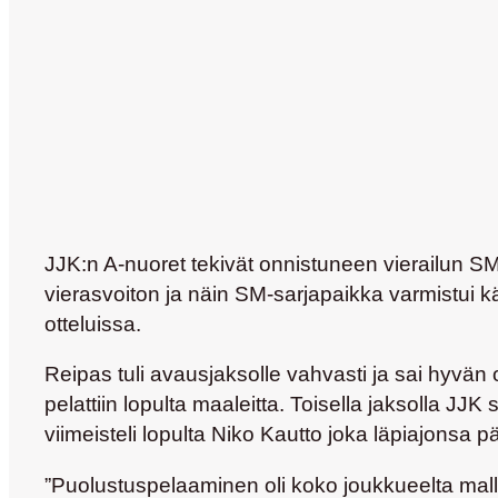
JJK:n A-nuoret tekivät onnistuneen vierailun S
vierasvoiton ja näin SM-sarjapaikka varmistui 
otteluissa.
Reipas tuli avausjaksolle vahvasti ja sai hyvä
pelattiin lopulta maaleitta. Toisella jaksolla JJ
viimeisteli lopulta Niko Kautto joka läpiajonsa p
”Puolustuspelaaminen oli koko joukkueelta mall