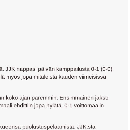
iä. JJK nappasi päivän kamppailusta 0-1 (0-0)
lä myös jopa mitaleista kauden viimeisissä
ukaan koko ajan paremmin. Ensimmäinen jakso
aali ehdittiin jopa hylätä. 0-1 voittomaalin
ukkueensa puolustuspelaamista. JJK:sta