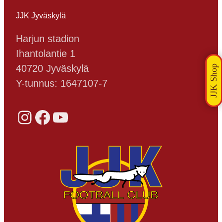
JJK Jyväskylä
Harjun stadion
Ihantolantie 1
40720 Jyväskylä
Y-tunnus: 1647107-7
Instagram
Facebook
YouTube