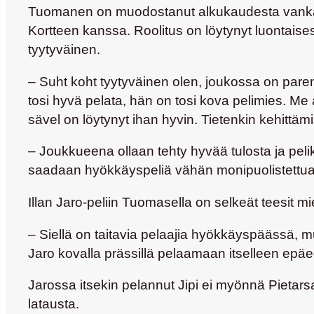
Tuomanen on muodostanut alkukaudesta vanka
Kortteen
kanssa. Roolitus on löytynyt luontaise
tyytyväinen.
– Suht koht tyytyväinen olen, joukossa on pare
tosi hyvä pelata, hän on tosi kova pelimies. Me a
sävel on löytynyt ihan hyvin. Tietenkin kehittämi
– Joukkueena ollaan tehty hyvää tulosta ja peli
saadaan hyökkäyspeliä vähän monipuolistettua, o
Illan Jaro-peliin Tuomasella on selkeät teesit m
– Siellä on taitavia pelaajia hyökkäyspäässä, mu
Jaro kovalla prässillä pelaamaan itselleen epäedu
Jarossa itsekin pelannut Jipi ei myönnä Pietar
latausta.