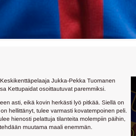
. Keskikenttäpelaaja
Jukka-Pekka Tuomanen
ssa Kettupaidat osoittautuvat paremmiksi.
en asti, eikä kovin herkästi lyö pitkää. Siellä on
 on hellittänyt, tulee varmasti kovatempoinen peli.
lee hienosti pelattuja tilanteita molempiin päihin,
ä tehdään muutama maali enemmän.