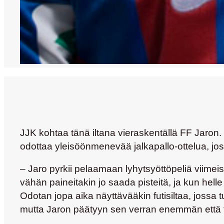
JJK kohtaa tänä iltana vieraskentällä FF Jaron
odottaa yleisöönmenevää jalkapallo-ottelua, jo
– Jaro pyrkii pelaamaan lyhytsyöttöpeliä viimeise
vähän paineitakin jo saada pisteitä, ja kun helle
Odotan jopa aika näyttävääkin futisiltaa, jossa tu
mutta Jaron päätyyn sen verran enemmän ett