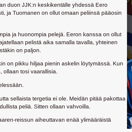
n duon JJK:n keskikentälle yhdessä
Eero
sti, ja Tuomanen on ollut omaan peliinsä pääosin
mpia ja huonompia pelejä. Eeron kanssa on ollut
jatellaan pelistä aika samalla tavalla, yhteinen
stäkin on paljon.
kin on pikku hiljaa pienin askelin löytymässä. Kun
llaan tosi vaarallisia.
ielessään.
tta sellaista tergetia ei ole. Meidän pitää pakottaa
llista peliä. Sitten ollaan vahvoilla.
saaren-reissun aiheuttavan enää ylimääräistä