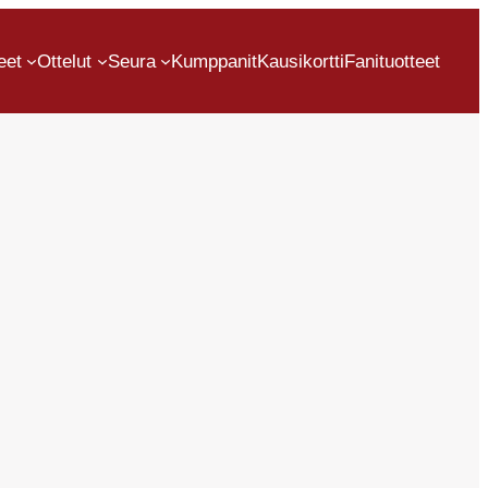
eet
Ottelut
Seura
Kumppanit
Kausikortti
Fanituotteet