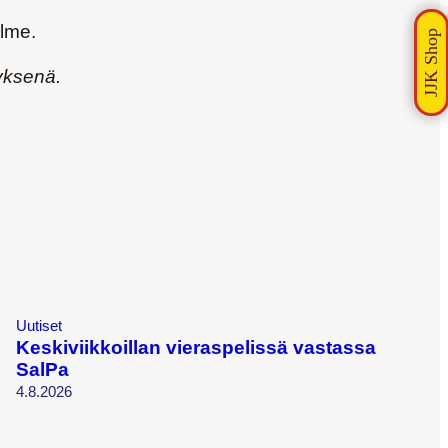
olme.
yksenä.
Uutiset
Keskiviikkoillan vieraspelissä vastassa
SalPa
4.8.2026