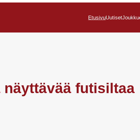
Etusivu
Uutiset
Joukku
äyttävää futisiltaa