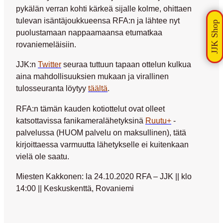
pykälän verran kohti kärkeä sijalle kolme, ohittaen
tulevan isäntäjoukkueensa RFA:n ja lähtee nyt
puolustamaan nappaamaansa etumatkaa
rovaniemeläisiin.
JJK:n
Twitter
seuraa tuttuun tapaan ottelun kulkua
aina mahdollisuuksien mukaan ja virallinen
tulosseuranta löytyy
täältä
.
RFA:n tämän kauden kotiottelut ovat olleet
katsottavissa fanikameralähetyksinä
Ruutu+
-
palvelussa (HUOM palvelu on maksullinen), tätä
kirjoittaessa varmuutta lähetykselle ei kuitenkaan
vielä ole saatu.
Miesten Kakkonen: la 24.10.2020 RFA – JJK || klo
14:00 || Keskuskenttä, Rovaniemi