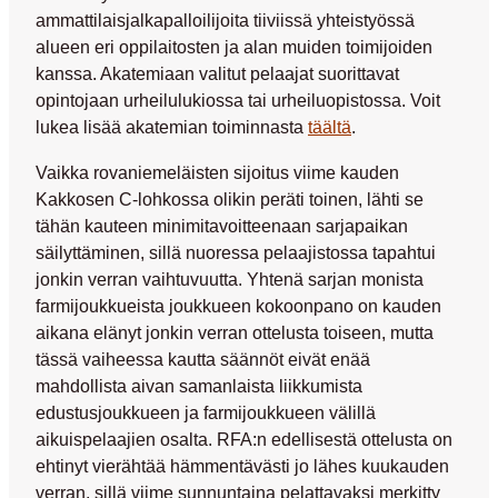
ammattilaisjalkapalloilijoita tiiviissä yhteistyössä
alueen eri oppilaitosten ja alan muiden toimijoiden
kanssa. Akatemiaan valitut pelaajat suorittavat
opintojaan urheilulukiossa tai urheiluopistossa. Voit
lukea lisää akatemian toiminnasta
täältä
.
Vaikka rovaniemeläisten sijoitus viime kauden
Kakkosen C-lohkossa olikin peräti toinen, lähti se
tähän kauteen minimitavoitteenaan sarjapaikan
säilyttäminen, sillä nuoressa pelaajistossa tapahtui
jonkin verran vaihtuvuutta. Yhtenä sarjan monista
farmijoukkueista joukkueen kokoonpano on kauden
aikana elänyt jonkin verran ottelusta toiseen, mutta
tässä vaiheessa kautta säännöt eivät enää
mahdollista aivan samanlaista liikkumista
edustusjoukkueen ja farmijoukkueen välillä
aikuispelaajien osalta. RFA:n edellisestä ottelusta on
ehtinyt vierähtää hämmentävästi jo lähes kuukauden
verran, sillä viime sunnuntaina pelattavaksi merkitty