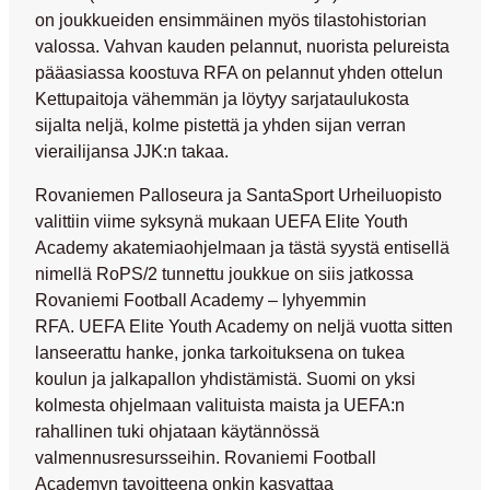
on joukkueiden ensimmäinen myös tilastohistorian
valossa. Vahvan kauden pelannut, nuorista pelureista
pääasiassa koostuva RFA on pelannut yhden ottelun
Kettupaitoja vähemmän ja löytyy sarjataulukosta
sijalta neljä, kolme pistettä ja yhden sijan verran
vierailijansa JJK:n takaa.
Rovaniemen Palloseura ja SantaSport Urheiluopisto
valittiin viime syksynä mukaan UEFA Elite Youth
Academy akatemiaohjelmaan ja tästä syystä entisellä
nimellä RoPS/2 tunnettu joukkue on siis jatkossa
Rovaniemi Football Academy – lyhyemmin
RFA. UEFA Elite Youth Academy on neljä vuotta sitten
lanseerattu hanke, jonka tarkoituksena on tukea
koulun ja jalkapallon yhdistämistä. Suomi on yksi
kolmesta ohjelmaan valituista maista ja UEFA:n
rahallinen tuki ohjataan käytännössä
valmennusresursseihin. Rovaniemi Football
Academyn tavoitteena onkin kasvattaa