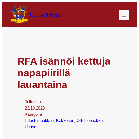
JJK Jyväskylä
RFA isännöi kettuja
napapiirillä
lauantaina
Julkaistu
23.10.2020
Kategoria
Edustusjoukkue
, 
Kakkonen
, 
Otteluennakko
, 
Uutiset