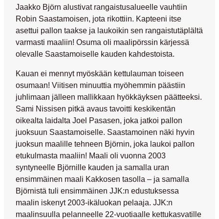
Jaakko Björn
alustivat rangaistusalueelle vauhtiin
Robin Saastamoisen, jota rikottiin. Kapteeni itse
asettui pallon taakse ja laukoikin sen rangaistutäplältä
varmasti maaliin! Osuma oli maalipörssin kärjessä
olevalle Saastamoiselle kauden kahdestoista.
Kauan ei mennyt myöskään kettulauman toiseen
osumaan! Viitisen minuuttia myöhemmin päästiin
juhlimaan jälleen mallikkaan hyökkäyksen päätteeksi.
Sami Nissisen
pitkä avaus tavoitti keskikentän
oikealta laidalta
Joel Pasasen
, joka jatkoi pallon
juoksuun Saastamoiselle. Saastamoinen näki hyvin
juoksun maalille tehneen Björnin, joka laukoi pallon
etukulmasta maaliin! Maali oli vuonna 2003
syntyneelle Björnille kauden ja samalla uran
ensimmäinen maali Kakkosen tasolla – ja samalla
Björnistä tuli ensimmäinen JJK:n edustuksessa
maalin iskenyt 2003-ikäluokan pelaaja. JJK:n
maalinsuulla pelanneelle 22-vuotiaalle kettukasvatille