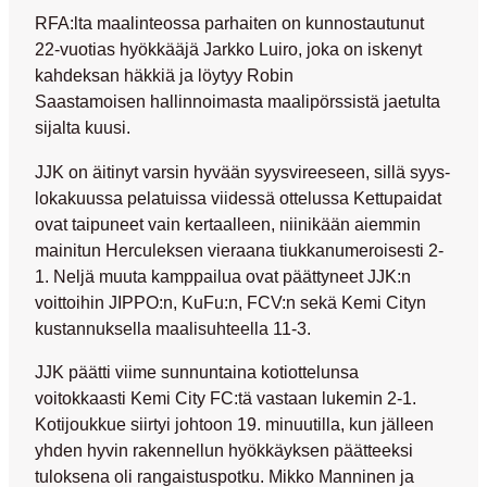
RFA:lta maalinteossa parhaiten on kunnostautunut
22-vuotias hyökkääjä
Jarkko Luiro
, joka on iskenyt
kahdeksan häkkiä ja löytyy
Robin
Saastamoisen
hallinnoimasta maalipörssistä jaetulta
sijalta kuusi.
JJK on äitinyt varsin hyvään syysvireeseen, sillä syys-
lokakuussa pelatuissa viidessä ottelussa Kettupaidat
ovat taipuneet vain kertaalleen, niinikään aiemmin
mainitun Herculeksen vieraana tiukkanumeroisesti 2-
1. Neljä muuta kamppailua ovat päättyneet JJK:n
voittoihin JIPPO:n, KuFu:n, FCV:n sekä Kemi Cityn
kustannuksella maalisuhteella 11-3.
JJK päätti viime sunnuntaina kotiottelunsa
voitokkaasti Kemi City FC:tä vastaan lukemin 2-1.
Kotijoukkue siirtyi johtoon 19. minuutilla, kun jälleen
yhden hyvin rakennellun hyökkäyksen päätteeksi
tuloksena oli rangaistuspotku.
Mikko Manninen
ja