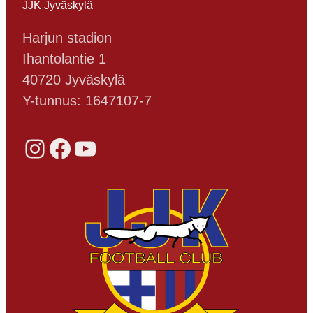
JJK Jyväskylä
Harjun stadion
Ihantolantie 1
40720 Jyväskylä
Y-tunnus: 1647107-7
Instagram
Facebook
YouTube