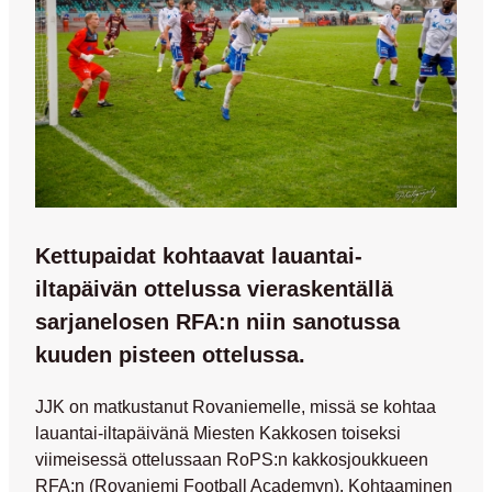
Kettupaidat kohtaavat lauantai-
iltapäivän ottelussa vieraskentällä
sarjanelosen RFA:n niin sanotussa
kuuden pisteen ottelussa.
JJK on matkustanut Rovaniemelle, missä se kohtaa
lauantai-iltapäivänä Miesten Kakkosen toiseksi
viimeisessä ottelussaan RoPS:n kakkosjoukkueen
RFA:n (Rovaniemi Football Academyn). Kohtaaminen