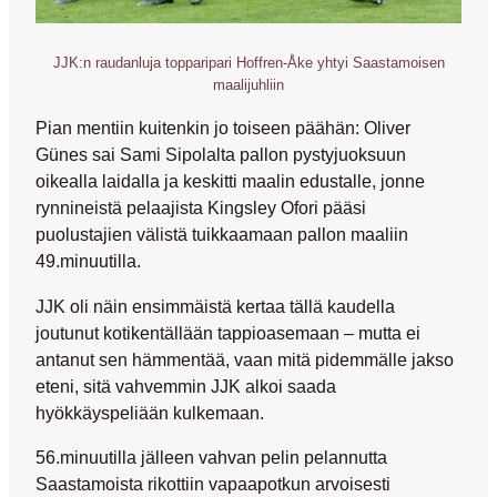
JJK:n raudanluja topparipari Hoffren-Åke yhtyi Saastamoisen
maalijuhliin
Pian mentiin kuitenkin jo toiseen päähän:
Oliver
Günes
sai
Sami Sipolalta
pallon pystyjuoksuun
oikealla laidalla ja keskitti maalin edustalle, jonne
rynnineistä pelaajista
Kingsley Ofori
pääsi
puolustajien välistä tuikkaamaan pallon maaliin
49.minuutilla.
JJK oli näin ensimmäistä kertaa tällä kaudella
joutunut kotikentällään tappioasemaan – mutta ei
antanut sen hämmentää, vaan mitä pidemmälle jakso
eteni, sitä vahvemmin JJK alkoi saada
hyökkäyspeliään kulkemaan.
56.minuutilla jälleen vahvan pelin pelannutta
Saastamoista rikottiin vapaapotkun arvoisesti