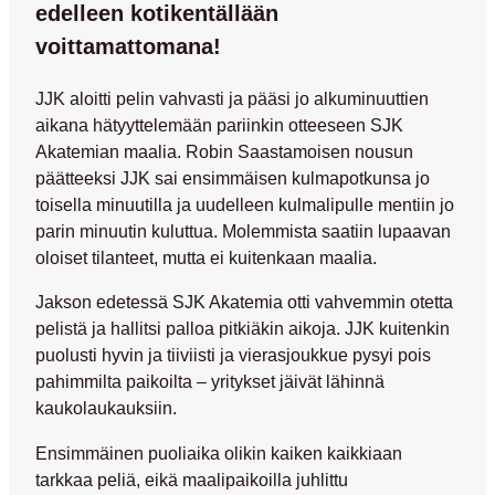
edelleen kotikentällään
voittamattomana!
JJK aloitti pelin vahvasti ja pääsi jo alkuminuuttien
aikana hätyyttelemään pariinkin otteeseen SJK
Akatemian maalia.
Robin Saastamoisen
nousun
päätteeksi JJK sai ensimmäisen kulmapotkunsa jo
toisella minuutilla ja uudelleen kulmalipulle mentiin jo
parin minuutin kuluttua. Molemmista saatiin lupaavan
oloiset tilanteet, mutta ei kuitenkaan maalia.
Jakson edetessä SJK Akatemia otti vahvemmin otetta
pelistä ja hallitsi palloa pitkiäkin aikoja. JJK kuitenkin
puolusti hyvin ja tiiviisti ja vierasjoukkue pysyi pois
pahimmilta paikoilta – yritykset jäivät lähinnä
kaukolaukauksiin.
Ensimmäinen puoliaika olikin kaiken kaikkiaan
tarkkaa peliä, eikä maalipaikoilla juhlittu