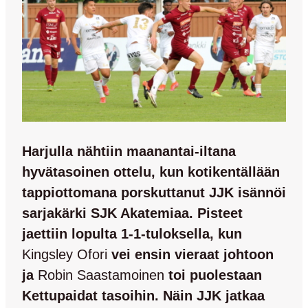
Harjulla nähtiin maanantai-iltana
hyvätasoinen ottelu, kun kotikentällään
tappiottomana porskuttanut JJK isännöi
sarjakärki SJK Akatemiaa. Pisteet
jaettiin lopulta 1-1-tuloksella, kun
Kingsley Ofori
vei ensin vieraat johtoon
ja
Robin Saastamoinen
toi puolestaan
Kettupaidat tasoihin. Näin JJK jatkaa