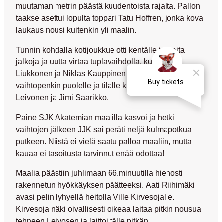
muutaman metrin päästä kuudentoista rajalta. Pallon
taakse asettui lopulta toppari
Tatu Hoffren
, jonka kova
laukaus nousi kuitenkin yli maalin.
Tunnin kohdalla kotijoukkue otti kentälle tuoreita
jalkoja ja uutta virtaa tuplavaihdolla, kun
Eeli
Liukkonen
ja
Niklas Kauppinen
poistuivat
vaihtopenkin puolelle ja tilalle kirmasivat
Arttu
Leivonen
ja
Jimi Saarikko
.
Paine SJK Akatemian maalilla kasvoi ja hetki
vaihtojen jälkeen JJK sai peräti neljä kulmapotkua
putkeen. Niistä ei vielä saatu palloa maaliin, mutta
kauaa ei tasoitusta tarvinnut enää odottaa!
Maalia päästiin juhlimaan 66.minuutilla hienosti
rakennetun hyökkäyksen päätteeksi.
Aati Riihimäki
avasi pelin lyhyellä heitolla
Ville Kirvesojalle
.
Kirvesoja näki oivallisesti oikeaa laitaa pitkin nousua
tehneen Leivosen ja laittoi tälle pitkän