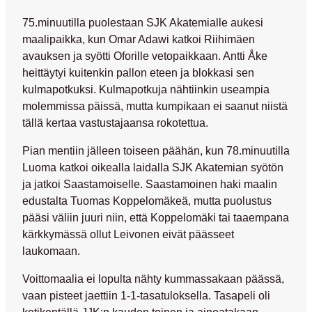
75.minuutilla puolestaan SJK Akatemialle aukesi
maalipaikka, kun
Omar Adawi
katkoi Riihimäen
avauksen ja syötti Oforille vetopaikkaan.
Antti Åke
heittäytyi kuitenkin pallon eteen ja blokkasi sen
kulmapotkuksi. Kulmapotkuja nähtiinkin useampia
molemmissa päissä, mutta kumpikaan ei saanut niistä
tällä kertaa vastustajaansa rokotettua.
Pian mentiin jälleen toiseen päähän, kun 78.minuutilla
Luoma katkoi oikealla laidalla SJK Akatemian syötön
ja jatkoi Saastamoiselle. Saastamoinen haki maalin
edustalta
Tuomas Koppelomäkeä
, mutta puolustus
pääsi väliin juuri niin, että Koppelomäki tai taaempana
kärkkymässä ollut Leivonen eivät päässeet
laukomaan.
Voittomaalia ei lopulta nähty kummassakaan päässä,
vaan pisteet jaettiin 1-1-tasatuloksella. Tasapeli oli