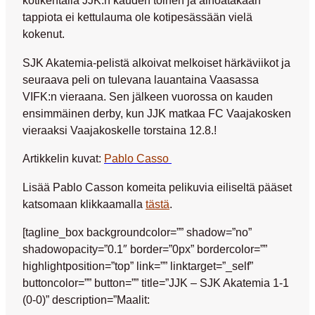
kotikentällä JJK:n kauden toinen ja ainoatakaan
tappiota ei kettulauma ole kotipesässään vielä
kokenut.
SJK Akatemia-pelistä alkoivat melkoiset härkäviikot ja
seuraava peli on tulevana lauantaina Vaasassa
VIFK:n vieraana. Sen jälkeen vuorossa on kauden
ensimmäinen derby, kun JJK matkaa FC Vaajakosken
vieraaksi Vaajakoskelle torstaina 12.8.!
Artikkelin kuvat:
Pablo Casso
Lisää Pablo Casson komeita pelikuvia eiliseltä pääset
katsomaan klikkaamalla
tästä
.
[tagline_box backgroundcolor=”” shadow=”no”
shadowopacity=”0.1″ border=”0px” bordercolor=””
highlightposition=”top” link=”” linktarget=”_self”
buttoncolor=”” button=”” title=”JJK – SJK Akatemia 1-1
(0-0)” description=”Maalit: