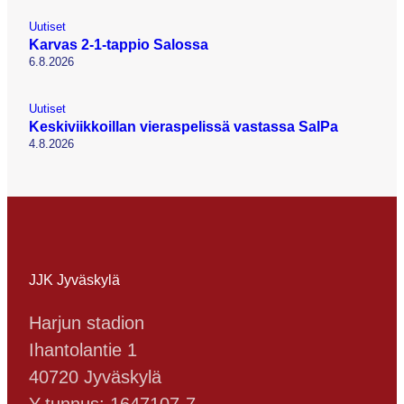
Uutiset
Karvas 2-1-tappio Salossa
6.8.2026
Uutiset
Keskiviikkoillan vieraspelissä vastassa SalPa
4.8.2026
JJK Jyväskylä
Harjun stadion
Ihantolantie 1
40720 Jyväskylä
Y-tunnus: 1647107-7