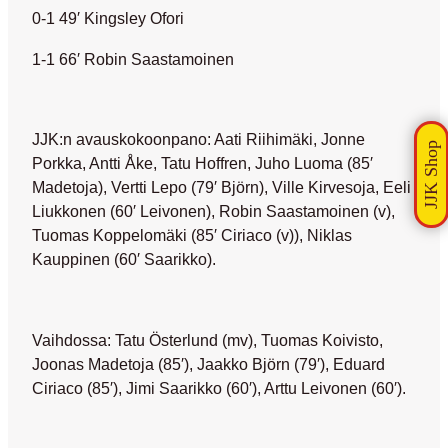
0-1 49′ Kingsley Ofori
1-1 66′ Robin Saastamoinen
JJK:n avauskokoonpano: Aati Riihimäki, Jonne
Porkka, Antti Åke, Tatu Hoffren, Juho Luoma (85′
Madetoja), Vertti Lepo (79′ Björn), Ville Kirvesoja, Eeli
Liukkonen (60′ Leivonen), Robin Saastamoinen (v),
Tuomas Koppelomäki (85′ Ciriaco (v)), Niklas
Kauppinen (60′ Saarikko).
Vaihdossa: Tatu Österlund (mv), Tuomas Koivisto,
Joonas Madetoja (85′), Jaakko Björn (79′), Eduard
Ciriaco (85′), Jimi Saarikko (60′), Arttu Leivonen (60′).