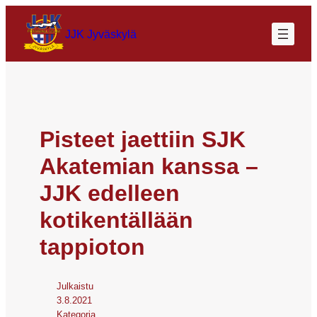
JJK Jyväskylä
Pisteet jaettiin SJK
Akatemian kanssa –
JJK edelleen
kotikentällään
tappioton
Julkaistu
3.8.2021
Kategoria