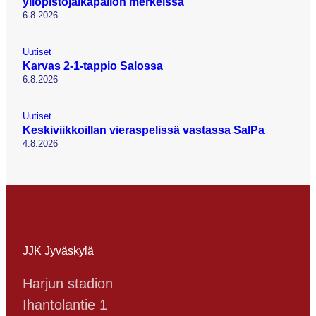
yliopistojalkapallon merkeissä
6.8.2026
Uutiset
Karvas 2-1-tappio Salossa
6.8.2026
Uutiset
Keskiviikkoillan vieraspelissä vastassa SalPa
4.8.2026
JJK Jyväskylä
Harjun stadion
Ihantolantie 1