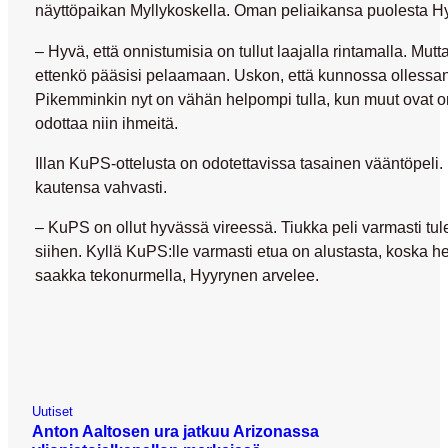
näyttöpaikan Myllykoskella. Oman peliaikansa puolesta H
– Hyvä, että onnistumisia on tullut laajalla rintamalla. Mut
ettenkö pääsisi pelaamaan. Uskon, että kunnossa ollessan
Pikemminkin nyt on vähän helpompi tulla, kun muut ovat onn
odottaa niin ihmeitä.
Illan KuPS-ottelusta on odotettavissa tasainen vääntöpeli
kautensa vahvasti.
– KuPS on ollut hyvässä vireessä. Tiukka peli varmasti t
siihen. Kyllä KuPS:lle varmasti etua on alustasta, koska he
saakka tekonurmella, Hyyrynen arvelee.
Uutiset
Anton Aaltosen ura jatkuu Arizonassa