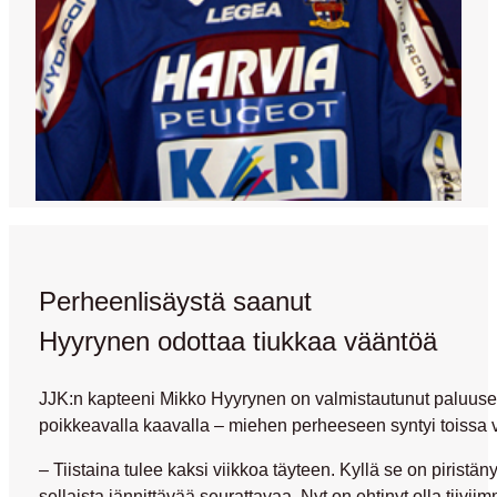
Perheenlisäystä saanut
Hyyrynen odottaa tiukkaa vääntöä
JJK:n kapteeni Mikko Hyyrynen on valmistautunut paluuse
poikkeavalla kaavalla – miehen perheeseen syntyi toissa vi
– Tiistaina tulee kaksi viikkoa täyteen. Kyllä se on piristä
sellaista jännittävää seurattavaa. Nyt on ehtinyt olla tiivii