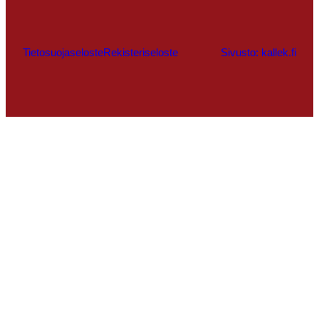
Tietosuojaseloste
Rekisteriseloste
Sivusto: kallek.fi