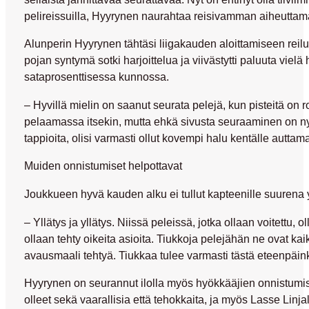
pelireissuilla, Hyyrynen naurahtaa reisivamman aiheuttam
Alunperin Hyyrynen tähtäsi liigakauden aloittamiseen reil
pojan syntymä sotki harjoittelua ja viivästytti paluuta vielä
sataprosenttisessa kunnossa.
– Hyvillä mielin on saanut seurata pelejä, kun pisteitä on ro
pelaamassa itsekin, mutta ehkä sivusta seuraaminen on nyt
tappioita, olisi varmasti ollut kovempi halu kentälle auttam
Muiden onnistumiset helpottavat
Joukkueen hyvä kauden alku ei tullut kapteenille suurena 
– Yllätys ja yllätys. Niissä peleissä, jotka ollaan voitettu,
ollaan tehty oikeita asioita. Tiukkoja pelejähän ne ovat kaik
avausmaali tehtyä. Tiukkaa tulee varmasti tästä eteenpäink
Hyyrynen on seurannut ilolla myös hyökkääjien onnistumis
olleet sekä vaarallisia että tehokkaita, ja myös Lasse Linj