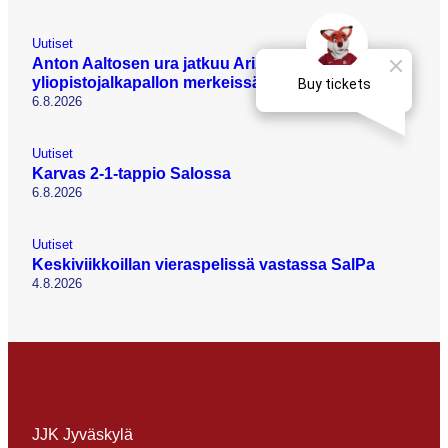
Uutiset
Anton Aaltosen ura jatkuu Arizonassa
yliopistojalkapallon merkeissä
6.8.2026
Uutiset
Karvas 2-1-tappio Salossa
6.8.2026
Uutiset
Keskiviikkoillan vieraspelissä vastassa SalPa
4.8.2026
JJK Jyväskylä