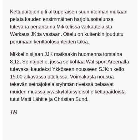
Kettupaitojen piti alkuperäisen suunnitelman mukaan
pelata kauden ensimmäinen harjoitusottelunsa
tulevana perjantaina Mikkelissä varkautelaista
Warkaus JK:ta vastaan. Ottelu on kuitenkin jouduttu
perumaan kenttäolosuhteiden takia.
Mikkelin sijaan JJK matkaakin huomenna torstaina
8.12. Seinäjoelle, jossa se kohtaa Wallsport Areenalla
tulevaksi kaudeksi Ykköseen nousseen SJK:n kello
15.00 alkavassa ottelussa. Voimakasta nousua
tekevän seinäjokelaisryhmän riveissä pelaavat
muiden muassa jyväskyläläisyleisölle kettupaidoista
tutut
Matti Lähitie
ja
Christian Sund
.
TM