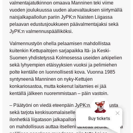
valmentajatutkinnon omaava Manninen teki viime
vuoden joulukuussa uuden aluevaltauksen siirtymällä
naisjalkapalloilun pariin JyPK:n Naisten Liigassa
pelaavan edustusjoukkueen päävalmentajaksi sekä
JyPK:n valmennuspäälliköksi.
Valmennustyön ohella pelaamisen mahdollistaa
kuitenkin Kettupaitojen sarjapaikka Itä- ja Keski-
Suomen yhdistetyssä Kolmosessa useiden arkipelien
sekä lyhyempien etäisyyksien vuoksi ja pelimiehen
polte kentälle on luonnollisesti kova. Vuonna 1985
syntyneenä Manninen on nyky-Kettujen
konkariosastoa, mutta kokenut laitamies ei jää
kentällä jälkeen nuoremmistaan – päin vastoin.
–
Päätyöni on viedä eteenpäin JyPK:n valmennusta
sekä tarjota keskisuomalaiselle jalkapalloyleisölle
ilonhetkiä liigatason jalkapallon parissa. Kun samalla
on mahdollisuus auttaa itselleni tärkeää seuraa JJK:ta