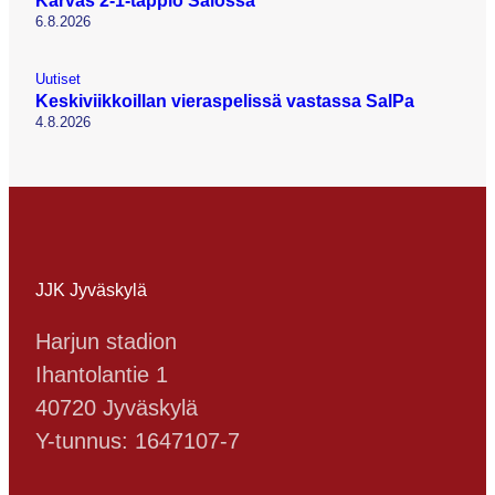
Karvas 2-1-tappio Salossa
6.8.2026
Uutiset
Keskiviikkoillan vieraspelissä vastassa SalPa
4.8.2026
JJK Jyväskylä
Harjun stadion
Ihantolantie 1
40720 Jyväskylä
Y-tunnus: 1647107-7