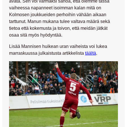
avata. Sen voi varmaksi sanoa, että olemme tässä
vaiheessa napanneet isoimman kalan mitä on
Kolmosen joukkueiden perhoihin vähään aikaan
tarttunut. Manun mukana tulee valtava määrä sekä
tietoa että kokemusta ja toivon, että meidän jätkät
osaa sitä myös hyödyntää.
Lisää Mannisen huikean uran vaiheista voi lukea
marraskuussa julkaistusta artikkelista
täältä
.