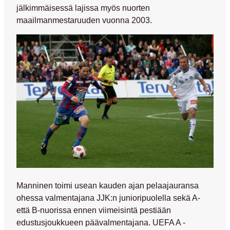
jälkimmäisessä lajissa myös nuorten
maailmanmestaruuden vuonna 2003.
Manninen toimi usean kauden ajan pelaajauransa
ohessa valmentajana JJK:n junioripuolella sekä A-
että B-nuorissa ennen viimeisintä pestiään
edustusjoukkueen päävalmentajana. UEFA A -