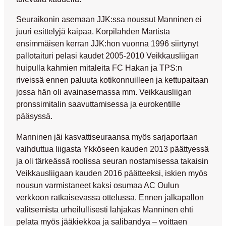
Seuraikonin asemaan JJK:ssa noussut Manninen ei
juuri esittelyjä kaipaa. Korpilahden Martista
ensimmäisen kerran JJK:hon vuonna 1996 siirtynyt
pallotaituri pelasi kaudet 2005-2010 Veikkausliigan
huipulla kahmien mitaleita FC Hakan ja TPS:n
riveissä ennen paluuta kotikonnuilleen ja kettupaitaan
jossa hän oli avainasemassa mm. Veikkausliigan
pronssimitalin saavuttamisessa ja eurokentille
pääsyssä.
Manninen jäi kasvattiseuraansa myös sarjaportaan
vaihduttua liigasta Ykköseen kauden 2013 päättyessä
ja oli tärkeässä roolissa seuran nostamisessa takaisin
Veikkausliigaan kauden 2016 päätteeksi, iskien myös
nousun varmistaneet kaksi osumaa AC Oulun
verkkoon ratkaisevassa ottelussa. Ennen jalkapallon
valitsemista urheilullisesti lahjakas Manninen ehti
pelata myös jääkiekkoa ja salibandya – voittaen