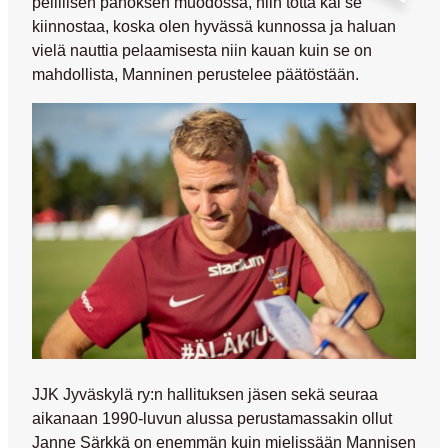
pelillisen panoksen muodossa, niin totta kai se
kiinnostaa, koska olen hyvässä kunnossa ja haluan
vielä nauttia pelaamisesta niin kauan kuin se on
mahdollista, Manninen perustelee päätöstään.
JJK Jyväskylä ry:n hallituksen jäsen sekä seuraa
aikanaan 1990-luvun alussa perustamassakin ollut
Janne Särkkä
on enemmän kuin mielissään Mannisen