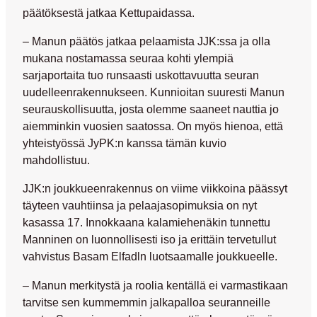
päätöksestä jatkaa Kettupaidassa.
– Manun päätös jatkaa pelaamista JJK:ssa ja olla
mukana nostamassa seuraa kohti ylempiä
sarjaportaita tuo runsaasti uskottavuutta seuran
uudelleenrakennukseen. Kunnioitan suuresti Manun
seurauskollisuutta, josta olemme saaneet nauttia jo
aiemminkin vuosien saatossa. On myös hienoa, että
yhteistyössä JyPK:n kanssa tämän kuvio
mahdollistuu.
JJK:n joukkueenrakennus on viime viikkoina päässyt
täyteen vauhtiinsa ja pelaajasopimuksia on nyt
kasassa 17. Innokkaana kalamiehenäkin tunnettu
Manninen on luonnollisesti iso ja erittäin tervetullut
vahvistus
Basam Elfadln
luotsaamalle joukkueelle.
– Manun merkitystä ja roolia kentällä ei varmastikaan
tarvitse sen kummemmin jalkapalloa seuranneille