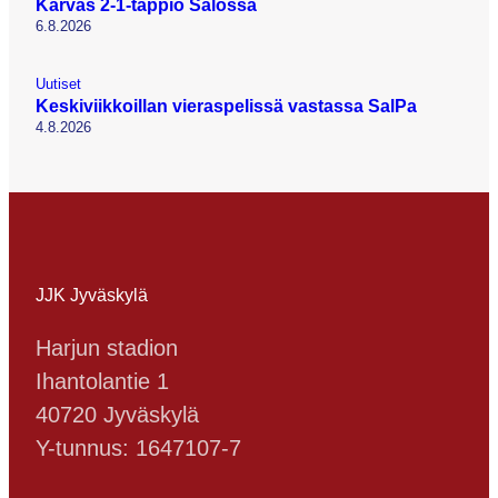
Karvas 2-1-tappio Salossa
6.8.2026
Uutiset
Keskiviikkoillan vieraspelissä vastassa SalPa
4.8.2026
JJK Jyväskylä
Harjun stadion
Ihantolantie 1
40720 Jyväskylä
Y-tunnus: 1647107-7