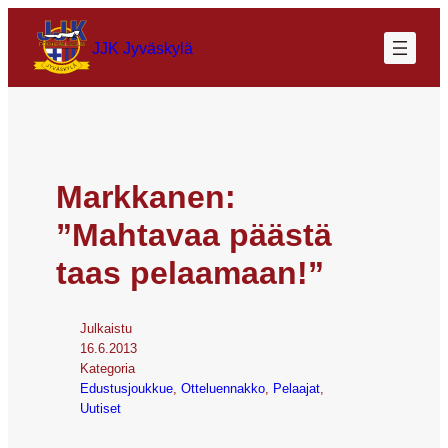
JJK Jyväskylä
Markkanen:
”Mahtavaa päästä
taas pelaamaan!”
Julkaistu
16.6.2013
Kategoria
Edustusjoukkue
, 
Otteluennakko
, 
Pelaajat
, 
Uutiset