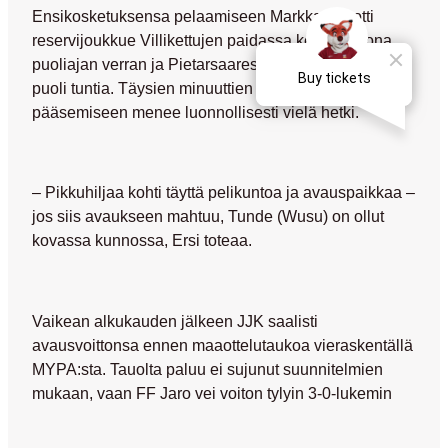
Ensikosketuksensa pelaamiseen Markkanen otti
reservijoukkue Villikettujen paidassa keskiviikkona
puoliajan verran ja Pietarsaaressa tilille tuli vajaa
puoli tuntia. Täysien minuuttien pelikuntoon
pääsemiseen menee luonnollisesti vielä hetki.
– Pikkuhiljaa kohti täyttä pelikuntoa ja avauspaikkaa –
jos siis avaukseen mahtuu,
Tunde (Wusu)
on ollut
kovassa kunnossa, Ersi toteaa.
Vaikean alkukauden jälkeen JJK saalisti
avausvoittonsa ennen maaottelutaukoa vieraskentällä
MYPA:sta. Tauolta paluu ei sujunut suunnitelmien
mukaan, vaan FF Jaro vei voiton tylyin 3-0-lukemin