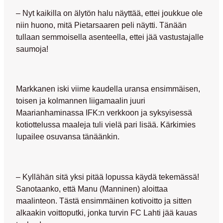
– Nyt kaikilla on älytön halu näyttää, ettei joukkue ole
niin huono, mitä Pietarsaaren peli näytti. Tänään
tullaan semmoisella asenteella, ettei jää vastustajalle
saumoja!
Markkanen iski viime kaudella uransa ensimmäisen,
toisen ja kolmannen liigamaalin juuri
Maarianhaminassa IFK:n verkkoon ja syksyisessä
kotiottelussa maaleja tuli vielä pari lisää. Kärkimies
lupailee osuvansa tänäänkin.
– Kyllähän sitä yksi pitää lopussa käydä tekemässä!
Sanotaanko, että
Manu (Manninen)
aloittaa
maalinteon. Tästä ensimmäinen kotivoitto ja sitten
alkaakin voittoputki, jonka turvin FC Lahti jää kauas