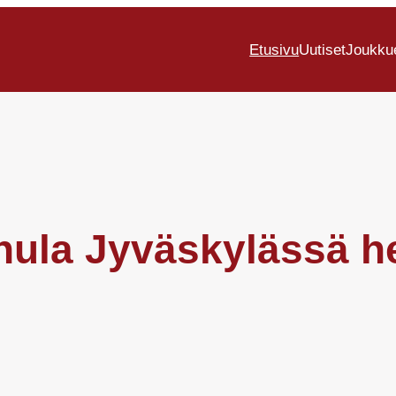
Etusivu
Uutiset
Joukku
ula Jyväskylässä he