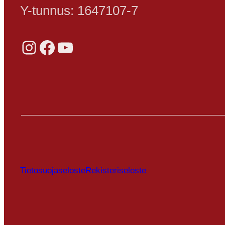
Y-tunnus: 1647107-7
Instagram
Facebook
YouTube
Tietosuojaseloste
Rekisteriseloste