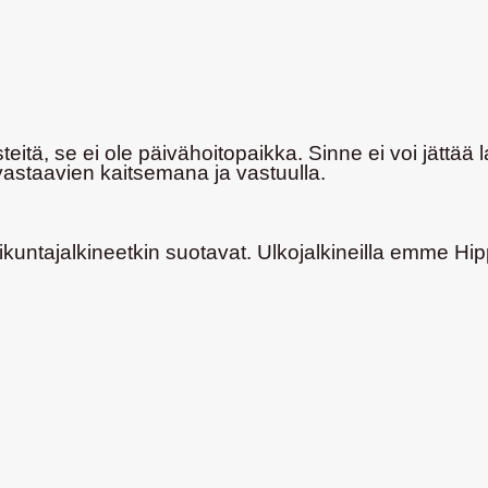
eitä, se ei ole päivähoitopaikka. Sinne ei voi jättää 
astaavien kaitsemana ja vastuulla.
liikuntajalkineetkin suotavat. Ulkojalkineilla emme Hi