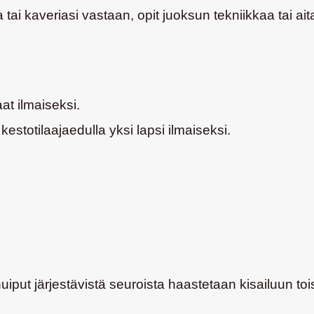
 tai kaveriasi vastaan, opit juoksun tekniikkaa tai ai
at ilmaiseksi.
stotilaajaedulla yksi lapsi ilmaiseksi.
huiput järjestävistä seuroista haastetaan kisailuun toi