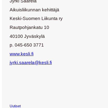
Jyrki Saarela
Aikuisliikunnan kehittäjä
Keski-Suomen Liikunta ry
Rautpohjankatu 10
40100 Jyväskylä
p. 045-650 3771
www.kesli.fi
jyrki.saarela@kesli.fi
Uutiset