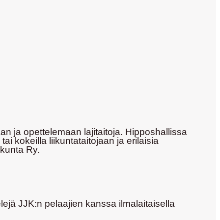
n ja opettelemaan lajitaitoja. Hipposhallissa
kokeilla liikuntataitojaan ja erilaisia
ikunta Ry.
ejä JJK:n pelaajien kanssa ilmalaitaisella