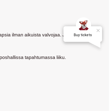
lapsia ilman aikuista valvojaa. Jokainen lapsi on
pposhallissa tapahtumassa liiku.