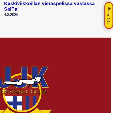
Keskiviikkoillan vieraspelissä vastassa
SalPa
4.8.2026