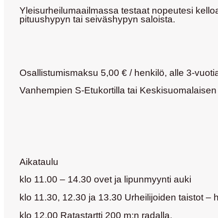
Yleisurheilumaailmassa
testaat nopeutesi kelloa
pituushypyn tai seiväshypyn saloista.
Osallistumismaksu 5,00 € / henkilö, alle 3-vuotia
Vanhempien S-Etukortilla tai Keskisuomalaisen ke
Aikataulu
klo 11.00 – 14.30 ovet ja lipunmyynti auki
klo 11.30, 12.30 ja 13.30 Urheilijoiden taistot – 
klo 12.00 Ratastartti 200 m:n radalla.