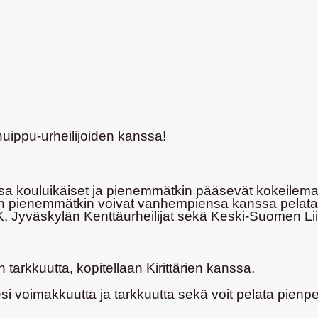
uippu-urheilijoiden kanssa!
ssa kouluikäiset ja pienemmätkin pääsevät kokeilemaa
 pienemmätkin voivat vanhempiensa kanssa pelata tai 
JK, Jyväskylän Kenttäurheilijat sekä Keski-Suomen Li
tarkkuutta, kopitellaan Kirittärien kanssa.
voimakkuutta ja tarkkuutta sekä voit pelata pienpel