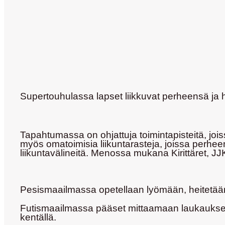
Supertouhulassa lapset liikkuvat perheensä ja h
Tapahtumassa on ohjattuja toimintapisteitä, joi
myös omatoimisia liikuntarasteja, joissa perheen
liikuntavälineitä. Menossa mukana Kirittäret, J
Pesismaailmassa
opetellaan lyömään, heitetään 
Futismaailmassa
pääset mittaamaan laukauksesi 
kentällä.