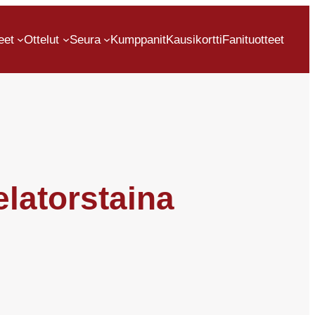
eet
Ottelut
Seura
Kumppanit
Kausikortti
Fanituotteet
latorstaina