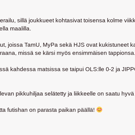
erailu, sillä joukkueet kohtasivat toisensa kolme viik
ella maalilla.
lut, joissa TamU, MyPa sekä HJS ovat kukistuneet ka
:n vieraana, missä se kärsi myös ensimmäisen tappionsa
ssä kahdessa matsissa se taipui OLS:lle 0-2 ja JIPP
levan pikkuhiljaa selätetty ja liikkeelle on saatu hyvä
utta futishan on parasta paikan päällä!