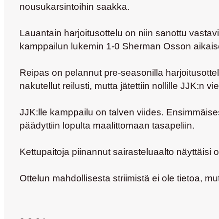
nousukarsintoihin saakka.
Lauantain harjoitusottelu on niin sanottu vastavi
kamppailun lukemin 1-0
Sherman Osson
aikais
Reipas on pelannut pre-seasonilla harjoitusotte
nakutellut reilusti, mutta jätettiin nollille JJK
JJK:lle kamppailu on talven viides. Ensimmäise
päädyttiin lopulta maalittomaan tasapeliin.
Kettupaitoja piinannut sairasteluaalto näyttäisi o
Ottelun mahdollisesta striimistä ei ole tietoa, m