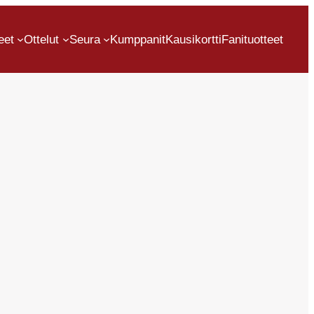
eet
Ottelut
Seura
Kumppanit
Kausikortti
Fanituotteet