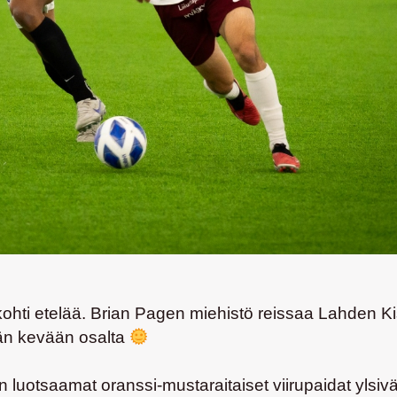
ohti etelää.
Brian Pagen
miehistö reissaa Lahden Ki
än kevään osalta
n
luotsaamat oranssi-mustaraitaiset viirupaidat ylsi