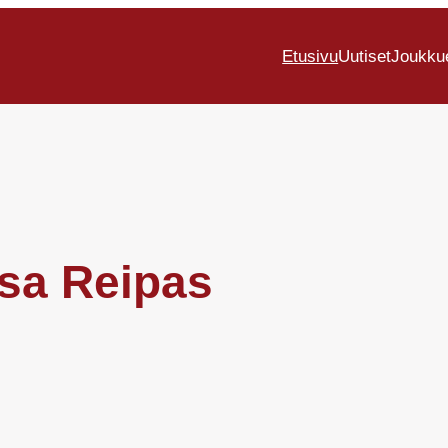
Etusivu
Uutiset
Joukku
sa Reipas