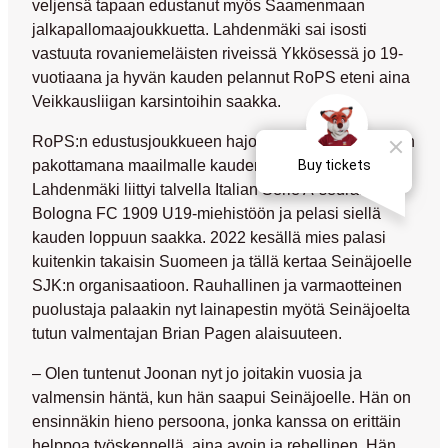
veljensä tapaan edustanut myös Saamenmaan
jalkapallomaajoukkuetta. Lahdenmäki sai isosti
vastuuta rovaniemeläisten riveissä Ykkösessä jo 19-
vuotiaana ja hyvän kauden pelannut RoPS eteni aina
Veikkausliigan karsintoihin saakka.
RoPS:n edustusjoukkueen hajottua talousvaikeuksien
pakottamana maailmalle kauden päätteeksi
Lahdenmäki liittyi talvella Italian Serie A-seuran
Bologna FC 1909 U19-miehistöön ja pelasi siellä
kauden loppuun saakka. 2022 kesällä mies palasi
kuitenkin takaisin Suomeen ja tällä kertaa Seinäjoelle
SJK:n organisaatioon. Rauhallinen ja varmaotteinen
puolustaja palaakin nyt lainapestin myötä Seinäjoelta
tutun valmentajan
Brian Pagen
alaisuuteen.
– Olen tuntenut Joonan nyt jo joitakin vuosia ja
valmensin häntä, kun hän saapui Seinäjoelle. Hän on
ensinnäkin hieno persoona, jonka kanssa on erittäin
helppoa työskennellä, aina avoin ja rehellinen. Hän