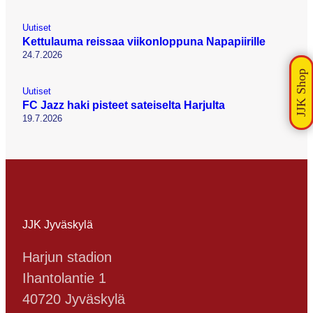
Uutiset
Kettulauma reissaa viikonloppuna Napapiirille
24.7.2026
Uutiset
FC Jazz haki pisteet sateiselta Harjulta
19.7.2026
JJK Jyväskylä
Harjun stadion
Ihantolantie 1
40720 Jyväskylä