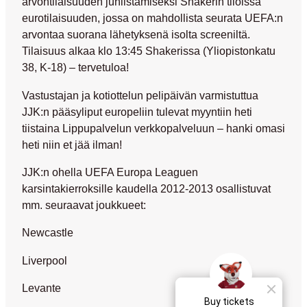
arvontilaisuuden juhlistamiseksi Shakerin tiloissa
eurotilaisuuden, jossa on mahdollista seurata UEFA:n
arvontaa suorana lähetyksenä isolta screeniltä.
Tilaisuus alkaa klo 13:45 Shakerissa (Yliopistonkatu
38, K-18) – tervetuloa!
Vastustajan ja kotiottelun pelipäivän varmistuttua
JJK:n pääsyliput europeliin tulevat myyntiin heti
tiistaina Lippupalvelun verkkopalveluun – hanki omasi
heti niin et jää ilman!
JJK:n ohella UEFA Europa Leaguen
karsintakierroksille kaudella 2012-2013 osallistuvat
mm. seuraavat joukkueet:
Newcastle
Liverpool
Levante