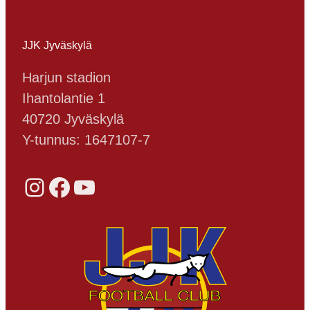
JJK Jyväskylä
Harjun stadion
Ihantolantie 1
40720 Jyväskylä
Y-tunnus: 1647107-7
Instagram
Facebook
YouTube