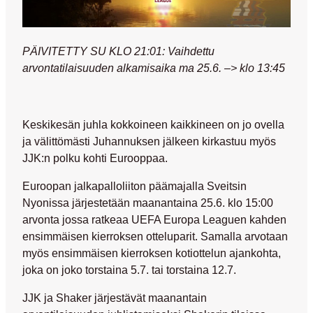
PÄIVITETTY SU KLO 21:01: Vaihdettu
arvontatilaisuuden alkamisaika ma 25.6. –> klo 13:45
Keskikesän juhla kokkoineen kaikkineen on jo ovella
ja välittömästi Juhannuksen jälkeen kirkastuu myös
JJK:n polku kohti Eurooppaa.
Euroopan jalkapalloliiton päämajalla Sveitsin
Nyonissa järjestetään maanantaina 25.6. klo 15:00
arvonta jossa ratkeaa UEFA Europa Leaguen kahden
ensimmäisen kierroksen otteluparit. Samalla arvotaan
myös ensimmäisen kierroksen kotiottelun ajankohta,
joka on joko torstaina 5.7. tai torstaina 12.7.
JJK ja Shaker järjestävät maanantain