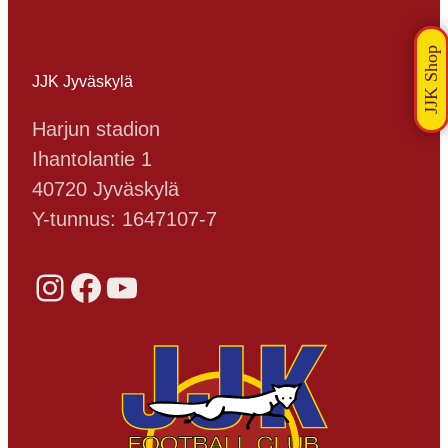
JJK Jyväskylä
Harjun stadion
Ihantolantie 1
40720 Jyväskylä
Y-tunnus: 1647107-7
Instagram
Facebook
YouTube