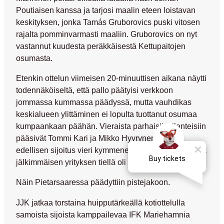
Poutiaisen kanssa ja tarjosi maalin eteen loistavan
keskityksen, jonka
Tamás Gruborovics
puski vitosen
rajalta pomminvarmasti maaliin. Gruborovics on nyt
vastannut kuudesta peräkkäisestä Kettupaitojen
osumasta.
Etenkin ottelun viimeisen 20-minuuttisen aikana näytti
todennäköiseltä, että pallo päätyisi verkkoon
jommassa kummassa päädyssä, mutta vauhdikas
keskialueen ylittäminen ei lopulta tuottanut osumaa
kumpaankaan päähän. Vieraista parhaisiin tilanteisiin
pääsivät
Tommi Kari
ja
Mikko Hyyrynen
, joista
edellisen sijoitus vieri kymmenen senttiä ohi maalin ja
jälkimmäisen yrityksen tiellä oli Östin jalka.
Näin Pietarsaaressa päädyttiin pistejakoon.
JJK jatkaa torstaina huipputärkeällä kotiottelulla
samoista sijoista kamppailevaa IFK Mariehamnia