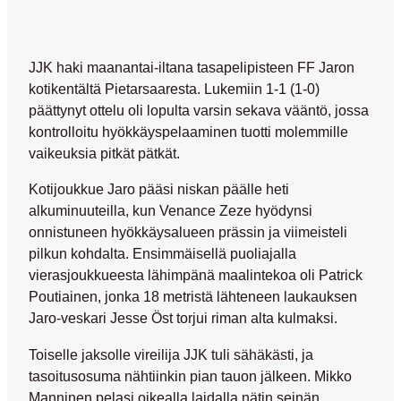
JJK haki maanantai-iltana tasapelipisteen FF Jaron
kotikentältä Pietarsaaresta. Lukemiin 1-1 (1-0)
päättynyt ottelu oli lopulta varsin sekava vääntö, jossa
kontrolloitu hyökkäyspelaaminen tuotti molemmille
vaikeuksia pitkät pätkät.
Kotijoukkue Jaro pääsi niskan päälle heti
alkuminuuteilla, kun
Venance Zeze
hyödynsi
onnistuneen hyökkäysalueen prässin ja viimeisteli
pilkun kohdalta. Ensimmäisellä puoliajalla
vierasjoukkueesta lähimpänä maalintekoa oli
Patrick
Poutiainen
, jonka 18 metristä lähteneen laukauksen
Jaro-veskari
Jesse Öst
torjui riman alta kulmaksi.
Toiselle jaksolle vireilija JJK tuli sähäkästi, ja
tasoitusosuma nähtiinkin pian tauon jälkeen.
Mikko
Manninen
pelasi oikealla laidalla nätin seinän