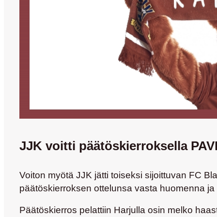
JJK voitti päätöskierroksella PA
Voiton myötä JJK jätti toiseksi sijoittuvan FC 
päätöskierroksen ottelunsa vasta huomenna ja lop
Päätöskierros pelattiin Harjulla osin melko haasta