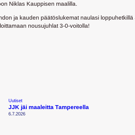
toon
Niklas Kauppisen
maalilla.
ohdon ja kauden päätöslukemat naulasi loppuhetkillä
ittamaan nousujuhlat 3-0-voitolla!
Uutiset
JJK jäi maaleitta Tampereella
6.7.2026