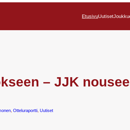
Etusivu
Uutiset
Joukku
ökseen – JJK nouse
monen
, 
Otteluraportti
, 
Uutiset