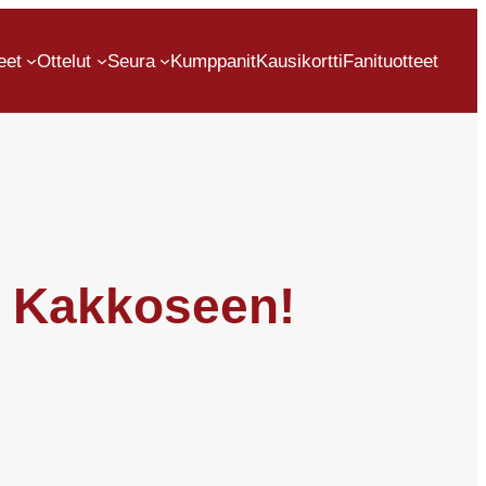
eet
Ottelut
Seura
Kumppanit
Kausikortti
Fanituotteet
e Kakkoseen!