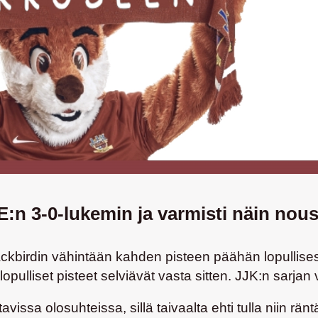
VE:n 3-0-lukemin ja varmisti näin no
Blackbirdin vähintään kahden pisteen päähän lopulli
ulliset pisteet selviävät vasta sitten. JJK:n sarjan 
vissa olosuhteissa, sillä taivaalta ehti tulla niin ränt