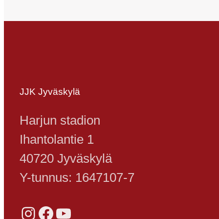
JJK Jyväskylä
Harjun stadion
Ihantolantie 1
40720 Jyväskylä
Y-tunnus: 1647107-7
Instagram
Facebook
YouTube