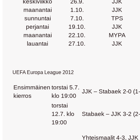
keskiviikko
26.9.
JJK
maanantai
1.10.
JJK
sunnuntai
7.10.
TPS
perjantai
19.10.
JJK
maanantai
22.10.
MYPA
lauantai
27.10.
JJK
UEFA Europa League 2012
Ensimmäinen
torstai 5.7.
JJK – Stabaek 2-0 (1
kierros
klo 19:00
torstai
12.7. klo
Stabaek – JJK 3-2 (2
19:00
Yhteismaalit 4-3, JJK