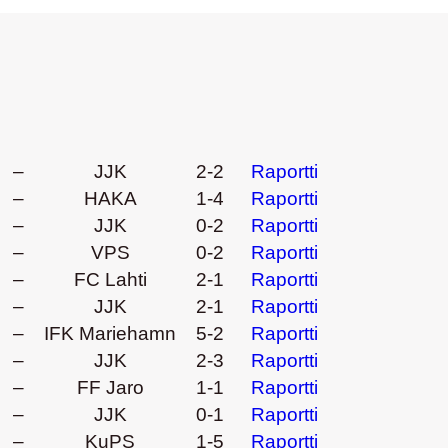
–
JJK
2-2
Raportti
–
HAKA
1-4
Raportti
–
JJK
0-2
Raportti
–
VPS
0-2
Raportti
–
FC Lahti
2-1
Raportti
–
JJK
2-1
Raportti
–
IFK Mariehamn
5-2
Raportti
–
JJK
2-3
Raportti
–
FF Jaro
1-1
Raportti
–
JJK
0-1
Raportti
–
KuPS
1-5
Raportti