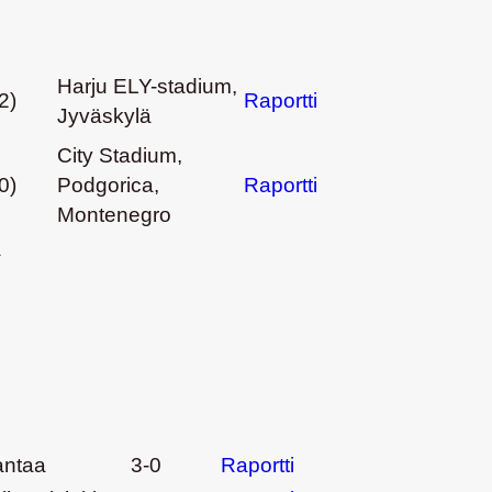
Harju ELY-stadium,
Raportti
2)
Jyväskylä
City Stadium,
0)
Podgorica,
Raportti
Montenegro
a
antaa
3-0
Raportti