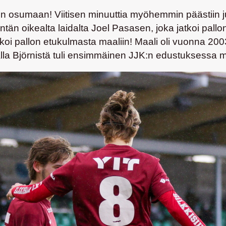
 osumaan! Viitisen minuuttia myöhemmin päästiin j
ntän oikealta laidalta
Joel Pasasen
, joka jatkoi pal
ukoi pallon etukulmasta maaliin! Maali oli vuonna 200
la Björnistä tuli ensimmäinen JJK:n edustuksessa ma