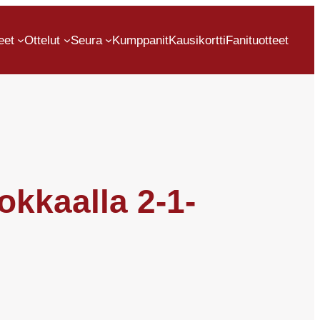
eet
Ottelut
Seura
Kumppanit
Kausikortti
Fanituotteet
okkaalla 2-1-