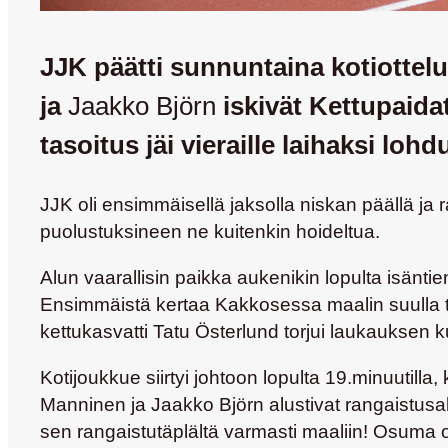
JJK päätti sunnuntaina kotiottel
ja
Jaakko Björn
iskivät Kettupaida
tasoitus jäi vieraille laihaksi lohd
JJK oli ensimmäisellä jaksolla niskan päällä ja 
puolustuksineen ne kuitenkin hoideltua.
Alun vaarallisin paikka aukenikin lopulta isänti
Ensimmäistä kertaa Kakkosessa maalin suulla tä
kettukasvatti
Tatu Österlund
torjui laukauksen k
Kotijoukkue siirtyi johtoon lopulta 19.minuutill
Manninen
ja
Jaakko Björn
alustivat rangaistusa
sen rangaistutäplältä varmasti maaliin! Osuma 