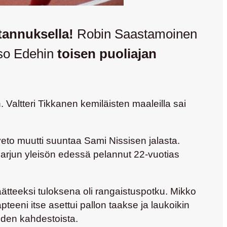
stannuksella!
Robin Saastamoinen
so Edehin
toisen puoliajan
n.
Valtteri Tikkanen
kemiläisten maaleilla sai
eto muutti suuntaa
Sami Nissisen
jalasta.
Harjun yleisön edessä pelannut 22-vuotias
äätteeksi tuloksena oli rangaistuspotku.
Mikko
 Kapteeni itse asettui pallon taakse ja laukoikin
uden kahdestoista.