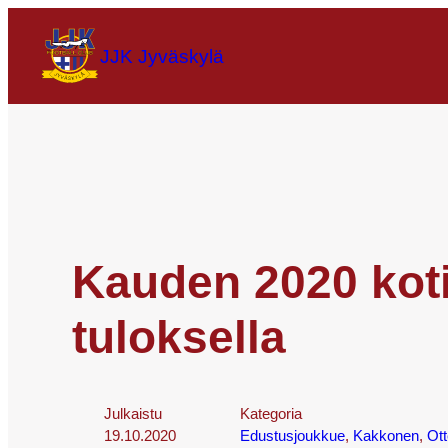
JJK Jyväskylä
Kauden 2020 kotio
tuloksella
Julkaistu
Kategoria
19.10.2020
Edustusjoukkue
, 
Kakkonen
, 
Ott