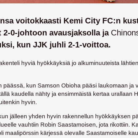
unsa voitokkaasti Kemi City FC:n ku
t 2-0-johtoon avausjaksolla ja
Chinon
uksi, kun JJK juhli 2-1-voittoa.
rakenteli hyviä hyökkäyksiä jo alkuminuuteista lähtie
en päässä, kun
Samson Obioha
pääsi laukomaan ja v
llä kaudella nähty ja ensimmäistä kertaa urallaan 
uitenkin hyvin.
a, kun jälleen yhden hyvin rakennellun hyökkäyksen p
lueelle vauhtiin
Robin Saastamoisen
, jota rikottiin.
oli maalipörssin kärjessä olevalle Saastamoiselle ka