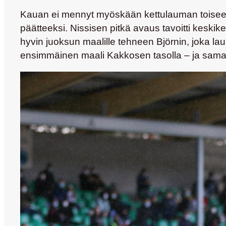
Kauan ei mennyt myöskään kettulauman toiseen
päätteeksi. Nissisen pitkä avaus tavoitti keskike
hyvin juoksun maalille tehneen Björnin, joka la
ensimmäinen maali Kakkosen tasolla – ja samal