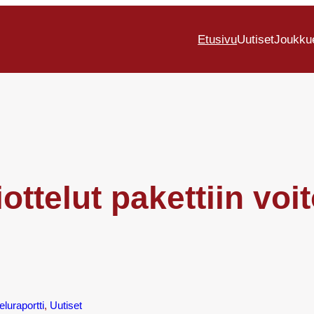
Etusivu
Uutiset
Joukku
ttelut pakettiin voit
eluraportti
, 
Uutiset